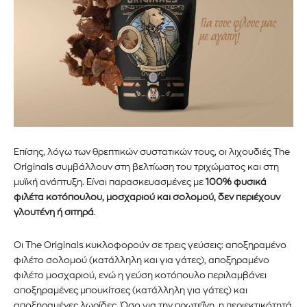
Εγγραφείτε στο Newsletter του
Επίσης, λόγω των θρεπτικών συστατικών
τους
,
οι λιχουδιές
The
Originals
συμβάλλ
ουν
στη βελτίωση του τριχώματος και στη
PetshopMarket.gr και
μυϊκή ανάπτυξη.
Είναι παρασκευασμένες με
100% φυσικά
ενημερωθείτε πρώτοι για τα νέα
φιλέτα κοτόπουλου, μοσχαριού και σολομού, δεν περιέχουν
γλουτένη ή σιτηρά
.
προϊόντα και τις εξελίξεις της
Οι
The Originals
κυκλοφορούν σε τρεις γεύσεις: αποξηραμένο
αγοράς.
φιλέτο σολομού
(κατάλληλη και για γάτες)
, αποξηραμένο
φιλέτο μοσχαριού, ενώ η γεύση κοτόπουλο περιλαμβάνει
Για να εγγραφείτε, απλώς εισάγετε τη διεύθυνση email σας
αποξηραμένες μπουκίτσες
(κατάλληλη για γάτες)
και
στον ιστότοπό μας ή κάντε κλικ στο κουμπί εγγραφής
αποξηραμένες λωρίδες.
Όσο για την πρωτεΐνη, η περιεκτικότητά