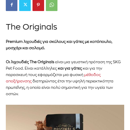
The Originals
Premium
λιχουδιές για σκύλους
και γάτες
με κοτόπουλο,
μοσχάρι και σολομό.
Οι λιχουδιές
The Originals
είναι
μια
γευστική πρόταση της SKG
Pet Food.
Είναι κατάλληλες
και για γάτες
και γ
ια την
παρασκευή τους εφαρμόζεται μια φυσική
μέθοδος
αποξήρανσης
διατηρώντας έτσι την υψηλή περιεκτικότητα
πρωτεΐνης, η οποία είναι πολύ σημαντική για την υγεία των
οστών.