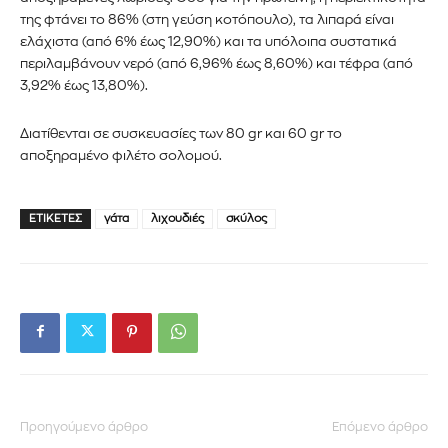
παρακάτω. Μην ανησυχείτε, σεβόμαστε την ιδιωτικότητά σας
της
φτάνει το 86% (στη γεύση κοτόπουλο),
τα λιπαρά είναι
και δεν θα σας στείλουμε ανεπιθύμητα μηνύματα. Οι
ελάχιστα (από 6% έως 12,90%) και τα υπόλοιπα συστατικά
πληροφορίες σας είναι ασφαλείς μαζί μας.
περιλαμβάνουν νερό
(από 6,96% έως 8,60%)
και τέφρα
(από
3,92% έως 13,80%).
Διατίθενται σε συσκευασίες των 80
gr
και 60
gr
το
αποξηραμένο φιλέτο σολομού.
ΕΓΓΡΑΦΉ!
ΕΤΙΚΈΤΕΣ
γάτα
λιχουδιές
σκύλος
Διάβασα και αποδέχομαι την
Πολιτική Απορρήτου
.
Προηγούμενο άρθρο
Επόμενο άρθρο