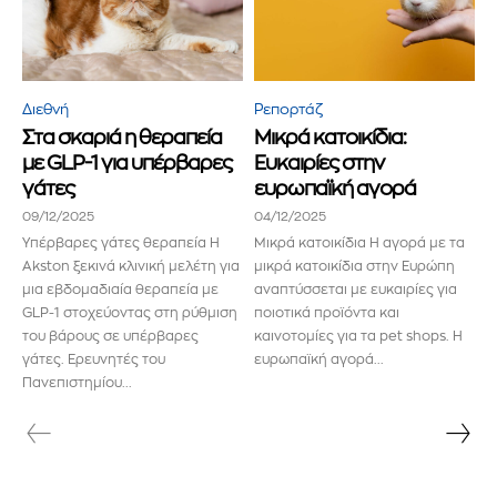
Διεθνή
Ρεπορτάζ
Στα σκαριά η θεραπεία
Μικρά κατοικίδια:
με GLP-1 για υπέρβαρες
Ευκαιρίες στην
γάτες
ευρωπαϊκή αγορά
09/12/2025
04/12/2025
Υπέρβαρες γάτες θεραπεία Η
Μικρά κατοικίδια Η αγορά με τα
Akston ξεκινά κλινική μελέτη για
μικρά κατοικίδια στην Ευρώπη
μια εβδομαδιαία θεραπεία με
αναπτύσσεται με ευκαιρίες για
GLP-1 στοχεύοντας στη ρύθμιση
ποιοτικά προϊόντα και
του βάρους σε υπέρβαρες
καινοτομίες για τα pet shops. Η
γάτες. Ερευνητές του
ευρωπαϊκή αγορά...
Πανεπιστημίου...