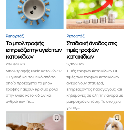
Ρεπορτάζ
Ρεπορτάζ
Το μπολ τροφής
Σταδιακή άνοδος στις
επηρεάζει την υγεία των
τιμές τροφών
κατοικίδιων
κατοικίδιων
28/01/2026
17/12/2025
Μπολ τροφής υγεία κατοικίδιων
Τιμές τροφών κατοικίδιων Οι
Η υγιεινή και το υλικό από το
τιμές των τροφών κατοικίδιων
οποίο προέρχεται το μπολ
ανεβαίνουν σταθερά,
τροφής παίζουν κρίσιμο ρόλο
επηρεάζοντας παραγωγούς και
στην υγεία κατοικίδιων και
κηδεμόνες σε όλη την αγορά με
ανθρώπων. Για...
μακροχρόνια τάση. Τα στοιχεία
για τις...