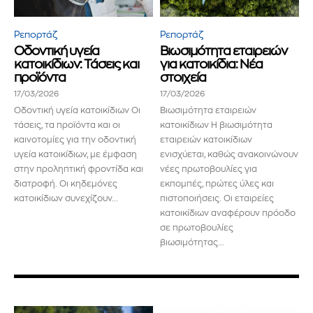
Ρεπορτάζ
Ρεπορτάζ
Οδοντική υγεία
Βιωσιμότητα εταιρειών
κατοικίδιων: Τάσεις και
για κατοικίδια: Νέα
προϊόντα
στοιχεία
17/03/2026
17/03/2026
Οδοντική υγεία κατοικίδιων Οι
Βιωσιμότητα εταιρειών
τάσεις, τα προϊόντα και οι
κατοικίδιων Η βιωσιμότητα
καινοτομίες για την οδοντική
εταιρειών κατοικίδιων
υγεία κατοικίδιων, με έμφαση
ενισχύεται, καθώς ανακοινώνουν
στην προληπτική φροντίδα και
νέες πρωτοβουλίες για
διατροφή. Οι κηδεμόνες
εκπομπές, πρώτες ύλες και
κατοικίδιων συνεχίζουν...
πιστοποιήσεις. Οι εταιρείες
κατοικίδιων αναφέρουν πρόοδο
σε πρωτοβουλίες
βιωσιμότητας...