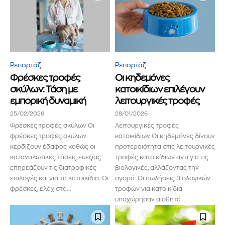
Διάβασα και αποδέχομαι την
Πολιτική Απορρήτου
.
Ρεπορτάζ
Ρεπορτάζ
Φρέσκες τροφές
Οι κηδεμόνες
σκύλων: Τάση με
κατοικίδιων επιλέγουν
εμπορική δυναμική
λειτουργικές τροφές
25/02/2026
28/01/2026
Φρέσκες τροφές σκύλων Οι
Λειτουργικές τροφές
φρέσκες τροφές σκύλων
κατοικίδιων Οι κηδεμόνες δίνουν
κερδίζουν έδαφος καθώς οι
προτεραιότητα στις λειτουργικές
καταναλωτικές τάσεις ευεξίας
τροφές κατοικίδιων αντί για τις
επηρεάζουν τις διατροφικές
βιολογικές, αλλάζοντας την
επιλογές και για τα κατοικίδια. Οι
αγορά. Οι πωλήσεις βιολογικών
φρέσκες, ελάχιστα...
τροφών για κατοικίδια
υποχώρησαν αισθητά...