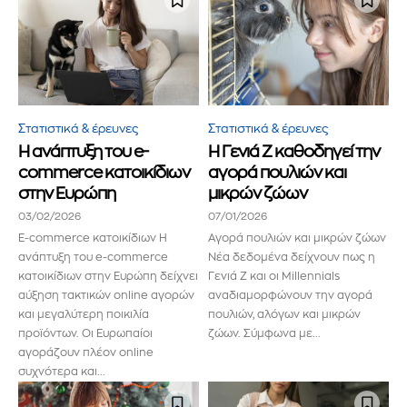
Διάβασα και αποδέχομαι την
Πολιτική Απορρήτου
.
Στατιστικά & έρευνες
Στατιστικά & έρευνες
Η ανάπτυξη του e-
Η Γενιά Z καθοδηγεί την
commerce κατοικίδιων
αγορά πουλιών και
στην Ευρώπη
μικρών ζώων
03/02/2026
07/01/2026
E-commerce κατοικίδιων Η
Αγορά πουλιών και μικρών ζώων
ανάπτυξη του e-commerce
Νέα δεδομένα δείχνουν πως η
κατοικίδιων στην Ευρώπη δείχνει
Γενιά Z και οι Millennials
αύξηση τακτικών online αγορών
αναδιαμορφώνουν την αγορά
και μεγαλύτερη ποικιλία
πουλιών, αλόγων και μικρών
προϊόντων. Οι Ευρωπαίοι
ζώων. Σύμφωνα με...
αγοράζουν πλέον online
συχνότερα και...