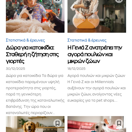
Στατιστικά & έρευνες
Στατιστικά & έρευνες
Δώρα για κατοικίδια:
Η Γενιά Z ανατρέπει την
Σταθερή η ζήτηση στις
αγορά πουλιών και
γιορτές
μικρών ζώων
30/12/2025
18/12/2025
Δώρα για κατοικίδια Τα δώρα για
Αγορά πουλιών και μικρών ζώων
κατοικίδια παραμένουν υψηλή
Η Γενιά Z και οι Millennials
προτεραιότητα στις γιορτές,
αυξάνουν την αγορά πουλιών και
παρά τη γενικότερη
μικρών ζώων, ανοίγοντας νέες
επιβράδυνση της καταναλωτικής
ευκαιρίες για τα pet shops....
δαπάνης. Την ώρα που οι
καταναλωτές περιορίζουν...