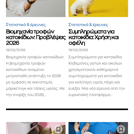
Στατιστικά & έρευνες
Στατιστικά & έρευνες
Βιομηχανία τροφών
Συμπληρώματα για
κατοικίδιων: Προβλέψεις
κατοικίδια: Χρήση και
2026
οφέλη
19/02/2026
19/02/2026
Βιομηχανία τροφών κατοικίδιων
Συμπληρώματα για κατοικίδια
Η βιομηχανία τροφών
Κηδεμόνες γατών και σκύλων
κατοικίδιων αναμένει
χρησιμοποιούν καθημερινά
μετριοπαθή ανάπτυξη το 2026
συμπληρώματα για κατοικίδια
με έμφαση σε καινοτομία,
για καλύτερη υγεία, πέψη και
μάρκετινγκ και τάσεις υγείας. Με
ευεξία. Μια νέα έρευνα από την
την έναρξη του 2026,...
ευρωπαϊκή πλατφόρμα...