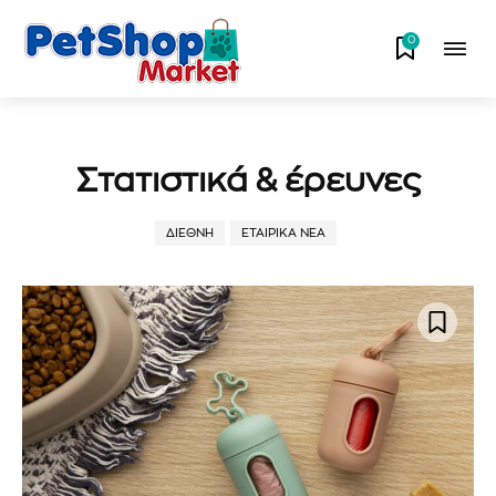
0
Στατιστικά & έρευνες
ΔΙΕΘΝΉ
ΕΤΑΙΡΙΚΆ ΝΈΑ