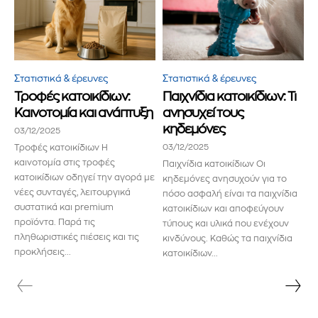
Στατιστικά & έρευνες
Στατιστικά & έρευνες
Τροφές κατοικίδιων:
Παιχνίδια κατοικίδιων: Τι
Καινοτομία και ανάπτυξη
ανησυχεί τους
κηδεμόνες
03/12/2025
Τροφές κατοικίδιων Η
03/12/2025
καινοτομία στις τροφές
Παιχνίδια κατοικίδιων Οι
κατοικίδιων οδηγεί την αγορά με
κηδεμόνες ανησυχούν για το
νέες συνταγές, λειτουργικά
πόσο ασφαλή είναι τα παιχνίδια
συστατικά και premium
κατοικίδιων και αποφεύγουν
προϊόντα. Παρά τις
τύπους και υλικά που ενέχουν
πληθωριστικές πιέσεις και τις
κινδύνους. Καθώς τα παιχνίδια
προκλήσεις...
κατοικίδιων...