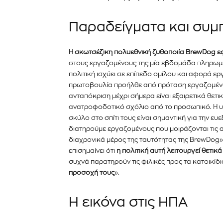
Παραδείγματα και συμ
Η σκωτσέζικη πολυεθνική ζυθοποιία BrewDog εφ
στους εργαζομένους της μία εβδομάδα πληρωμέν
πολιτική ισχύει σε επίπεδο ομίλου και αφορά ε
πρωτοβουλία προήλθε από πρόταση εργαζομένου 
ανταπόκριση μέχρι σήμερα είναι εξαιρετικά θετι
ανατροφοδοτικό σχόλιο από το προσωπικό. Η υ
σκύλο στο σπίτι τους είναι σημαντική για την ε
διατηρούμε εργαζομένους που μοιράζονται τις αξ
διαχρονικά μέρος της ταυτότητας της BrewDog», 
επισημαίνει ότι
η πολιτική αυτή λειτουργεί θετι
συχνά παρατηρούν τις φιλικές προς τα κατοικίδι
προσοχή τους
».
Η εικόνα στις ΗΠΑ