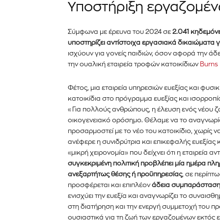
Υποστήριξη εργαζομένω
Εγγραφείτε στο Newslett
PetshopMarket.gr και ε
Σύμφωνα με έρευνα του 2024 σε
2.041 κηδεμόν
πρώτοι για τα νέα προϊόντ
υποστηρίζει αντίστοιχα εργασιακά δικαιώματα γ
ισχύουν για γονείς παιδιών, όσον αφορά την άδ
εξελίξεις της αγοράς.
την ουαλική εταιρεία τροφών κατοικίδιων
Burns 
Για να εγγραφείτε, απλώς εισάγετε τη 
Φέτος, μια εταιρεία υπηρεσιών ευεξίας και φυσι
κάντε κλικ στο κουμπί εγγραφής παρα
κατοικίδια στο πρόγραμμα ευεξίας και ισορροπ
ιδιωτικότητά σας και δεν θα σας στεί
«Για πολλούς ανθρώπους, η έλευση ενός νέου ζώ
σας είναι ασφαλείς μαζί μας.
οικογενειακό ορόσημο. Θέλαμε να το αναγνωρί
προσαρμοστεί με το νέο του κατοικίδιο, χωρίς 
ανέφερε η συνιδρύτρια και επικεφαλής ευεξίας κα
«μικρή χειρονομία» που δείχνει ότι η εταιρεία αν
συγκεκριμένη πολιτική προβλέπει μία ημέρα πλ
ανεξαρτήτως θέσης ή προϋπηρεσίας
, σε περίπτ
προσφέρεται και επιπλέον
άδεια συμπαράστασης
ενισχύει την ευεξία και αναγνωρίζει το συναισ
στη διατήρηση και την ενεργή συμμετοχή του προ
ουσιαστικά για τη ζωή των εργαζομένων εκτός 