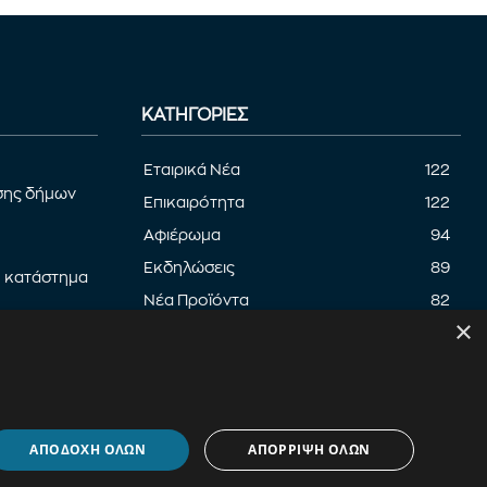
ΚΑΤΗΓΟΡΊΕΣ
Εταιρικά Νέα
122
σης δήμων
Επικαιρότητα
122
Αφιέρωμα
94
Εκδηλώσεις
89
ο κατάστημα
Νέα Προϊόντα
82
×
Παρουσίαση προϊόντων
82
μένης
Έρευνα
71
ΑΠΟΔΟΧΗ ΟΛΩΝ
ΑΠΟΡΡΙΨΗ ΟΛΩΝ