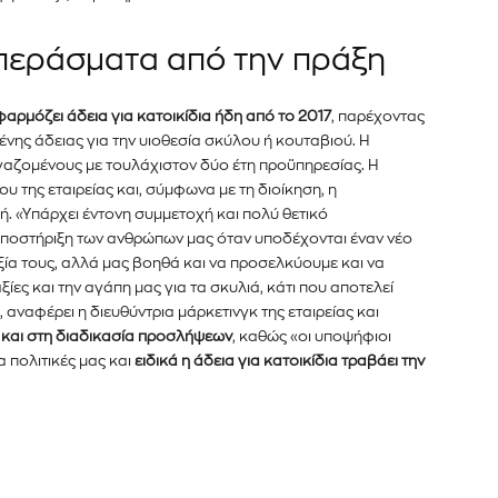
περάσματα από την πράξη
αρμόζει άδεια για κατοικίδια ήδη από το 2017
, παρέχοντας
ης άδειας για την υιοθεσία σκύλου ή κουταβιού. Η
ργαζομένους με τουλάχιστον δύο έτη προϋπηρεσίας. Η
της εταιρείας και, σύμφωνα με τη διοίκηση, η
κή. «Υπάρχει έντονη συμμετοχή και πολύ θετικό
ποστήριξη των ανθρώπων μας όταν υποδέχονται έναν νέο
υεξία τους, αλλά μας βοηθά και να προσελκύουμε και να
ίες και την αγάπη μας για τα σκυλιά, κάτι που αποτελεί
αναφέρει η διευθύντρια μάρκετινγκ της εταιρείας και
κά και στη διαδικασία προσλήψεων
, καθώς «οι υποψήφιοι
α πολιτικές μας και
ειδικά η άδεια για κατοικίδια τραβάει την