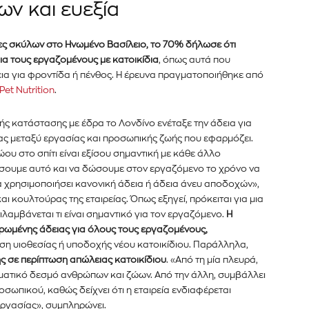
ν και ευεξία
er του
νημερωθείτε
ες σκύλων στο Ηνωμένο Βασίλειο, το 70% δήλωσε ότι
α και τις
ια τους εργαζομένους με κατοικίδια
, όπως αυτά που
εια για φροντίδα ή πένθος. Η έρευνα πραγματοποιήθηκε από
Pet Nutrition
.
διεύθυνση email σας στον ιστότοπό μας ή
κής κατάστασης με έδρα το Λονδίνο ενέταξε την άδεια για
κάτω. Μην ανησυχείτε, σεβόμαστε την
Διάβασα και 
ίας μεταξύ εργασίας και προσωπικής ζωής που εφαρμόζει.
λουμε ανεπιθύμητα μηνύματα. Οι πληροφορίες
ου στο σπίτι είναι εξίσου σημαντική με κάθε άλλο
σουμε αυτό και να δώσουμε στον εργαζόμενο το χρόνο να
να χρησιμοποιήσει κανονική άδεια ή άδεια άνευ αποδοχών»,
ι κουλτούρας της εταιρείας. Όπως εξηγεί, πρόκειται για μια
τιλαμβάνεται τι είναι σημαντικό για τον εργαζόμενο.
Η
ηρωμένης άδειας για όλους τους εργαζομένους,
ωση υιοθεσίας ή υποδοχής νέου κατοικίδιου. Παράλληλα,
 σε περίπτωση απώλειας κατοικίδιου
. «Από τη μία πλευρά,
θηματικό δεσμό ανθρώπων και ζώων. Από την άλλη, συμβάλλει
σωπικού, καθώς δείχνει ότι η εταιρεία ενδιαφέρεται
εργασίας», συμπληρώνει.