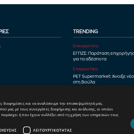
ΙΕΣ
TRENDING
Επικαιρότητα
ε
ΕΓΠΖΣ: Παράταση επιχορήγη
για τα αδέσποτα
Εταιρικά Νέα
PET Supermarket: Άνοιξε νέ
στη Βούλα
Νέα Προϊόντα
Proscience+: Σειρά εξειδικευ
ις διαφημίσεις και να αναλύσουμε την επισκεψιμότητά μας.
διατροφής για γάτες
ού μας με τους συνεργάτες διαφήμισης και ανάλυσης, οι οποίοι
ε παράσχει ή που έχουν συλλέξει από τη χρήση των υπηρεσιών τους
ΌΧΕΥΣΗΣ
ΛΕΙΤΟΥΡΓΙΚΌΤΗΤΑΣ