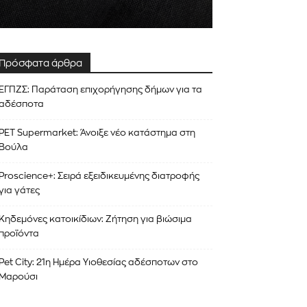
Πρόσφατα άρθρα
ΕΓΠΖΣ: Παράταση επιχορήγησης δήμων για τα
αδέσποτα
PET Supermarket: Άνοιξε νέο κατάστημα στη
Βούλα
Proscience+: Σειρά εξειδικευμένης διατροφής
για γάτες
Κηδεμόνες κατοικίδιων: Ζήτηση για βιώσιμα
προϊόντα
Pet City: 21η Ημέρα Υιοθεσίας αδέσποτων στο
Μαρούσι