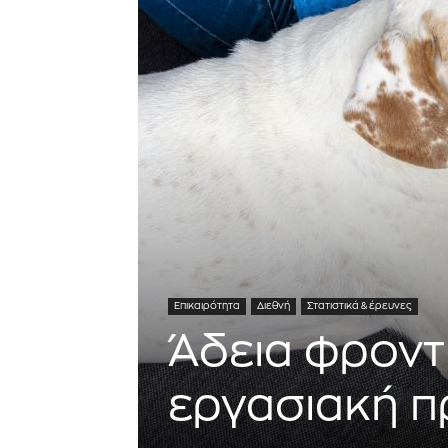
Επικαιρότητα
Διεθνή
Στατιστικά & έρευνες
Άδεια φροντί
εργασιακή π