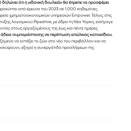
) δηλώνει ότι η «ιδανική δουλειά» θα έπρεπε να προσφέρει
προκύπτει από έρευνα του 2023 σε 1.000 κηδεμόνες
ιρεία χρηματοοικονομικών υπηρεσιών Empower. Τέλος, στις
τυξης λογισμικού Pipedrive, με έδρα τη Νέα Υόρκη, εισήγαγε
οντας στους εργαζομένους της έως και πέντε ημέρες
ι
άδεια συμπαράστασης σε περίπτωση απώλειας κατοικίδιου
.
ζόμενο να εντάξει το ζώο στο νέο του περιβάλλον και να
προκύψουν», εξηγεί η συνεργάτιδα προσλήψεων της