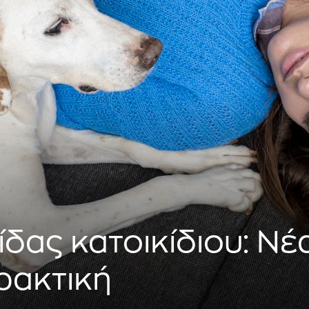
δας κατοικίδιου: Νέ
ρακτική