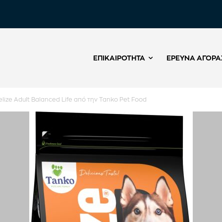
ΕΠΙΚΑΙΡΌΤΗΤΑ
ΈΡΕΥΝΑ ΑΓΟΡΆ
elize Adult Balanced Life από την Tanko Pet Food