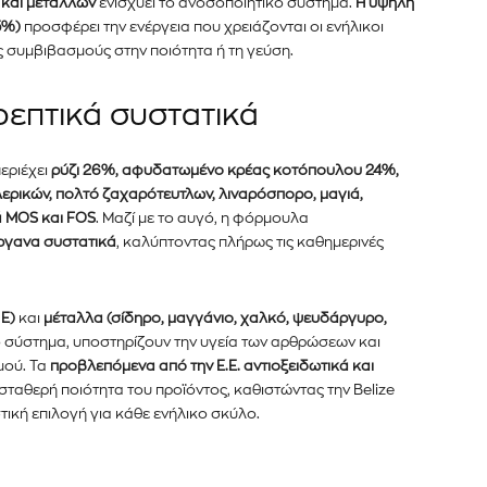
 και μετάλλων
ενισχύει το ανοσοποιητικό σύστημα.
Η υψηλή
15%)
προσφέρει την ενέργεια που χρειάζονται οι ενήλικοι
ς συμβιβασμούς στην ποιότητα ή τη γεύση.
ρεπτικά συστατικά
εριέχει
ρύζι 26%, αφυδατωμένο κρέας κοτόπουλου 24%,
ρικών, πολτό ζαχαρότευτλων, λιναρόσπορο, μαγιά,
ά MOS και FOS
. Μαζί με το αυγό, η φόρμουλα
ργανα συστατικά
, καλύπτοντας πλήρως τις καθημερινές
 E)
και
μέταλλα (σίδηρο, μαγγάνιο, χαλκό, ψευδάργυρο,
 σύστημα, υποστηρίζουν την υγεία των αρθρώσεων και
μού. Τα
προβλεπόμενα από την Ε.Ε. αντιοξειδωτικά και
ταθερή ποιότητα του προϊόντος, καθιστώντας την Belize
τική επιλογή για κάθε ενήλικο σκύλο.