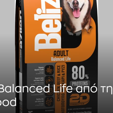
 Balanced Life από τ
ood