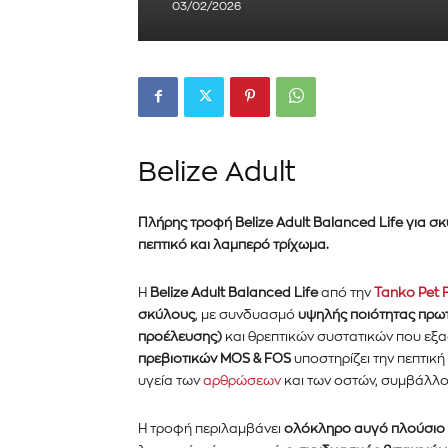
03/02/2026
Εγγραφείτε στο Newslett
Belize Adult
PetshopMarket.gr και ε
Πλήρης τροφή Belize Adult
Balanced Life
για σκ
πρώτοι για τα νέα προϊόντ
πεπτικό και λαμπερό τρίχωμα.
εξελίξεις της αγοράς.
Η
Belize Adult
Balanced Life
από την
Tanko Pet
Για να εγγραφείτε, απλώς εισάγετε τη 
σκύλους
, με συνδυασμό
υψηλής ποιότητας πρω
κάντε κλικ στο κουμπί εγγραφής παρα
προέλευσης)
και θρεπτικών συστατικών που εξ
ιδιωτικότητά σας και δεν θα σας στεί
πρεβιοτικών MOS & FOS
υποστηρίζει την πεπτική
σας είναι ασφαλείς μαζί μας.
υγεία των
αρθρώσεων
και των οστών, συμβάλλο
Η τροφή περιλαμβάνει
ολόκληρο αυγό πλούσιο 