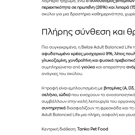
λαμπερό τρίχωμα, ενώ
ο συνδυασμός βιταμινών
περιεκτικότητα σε πρωτεΐνη (26%) και λιπαρά (
σκύλοι για μια δραστήρια καθημερινότητα, χωρί
Πλήρης σύνθεση και θ
Πιο συγκεκριμένα, η Belize Adult
Balanced Life
π
αφυδατωμένο κρέας μοσχαριού 9%, λίπος πουλε
γλυκοζαμίνη, χονδροϊτίνη και φυσικά πρεβιοτικ
συμπληρώνεται από
γιούκα
και απαραίτητα
ανό
ανάγκες του σκύλου.
Η τροφή είναι εμπλουτισμένη με
βιταμίνες (A, D3,
σελήνιο, ιώδιο)
που ενισχύουν το ανοσοποιητικό
συμβάλλουν στην καλή λειτουργία του οργανισ
συντηρητικά
διασφαλίζουν τη φρεσκάδα και τη σ
Adult Balanced Life μια πλήρη, ασφαλή και γευσ
Κεντρική διάθεση:
Tanko Pet Food