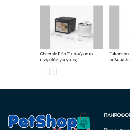
Cheerble Elfin E1+ ασύρματο
Eukanuba 
σιντριβάνι για γάτες
σολομό & κ
ΠΛΗΡΟΦΟΡ
Ποιοί είμαστ