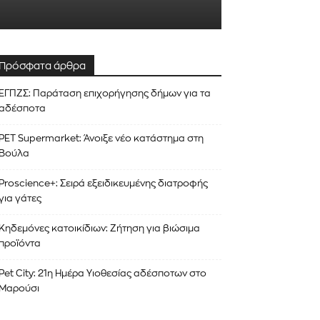
Πρόσφατα άρθρα
ΕΓΠΖΣ: Παράταση επιχορήγησης δήμων για τα
αδέσποτα
PET Supermarket: Άνοιξε νέο κατάστημα στη
Βούλα
Proscience+: Σειρά εξειδικευμένης διατροφής
για γάτες
ΕΓΓΡΑΦΉ!
Κηδεμόνες κατοικίδιων: Ζήτηση για βιώσιμα
αποδέχομαι την
Πολιτική Απορρήτου
.
προϊόντα
Pet City: 21η Ημέρα Υιοθεσίας αδέσποτων στο
Μαρούσι