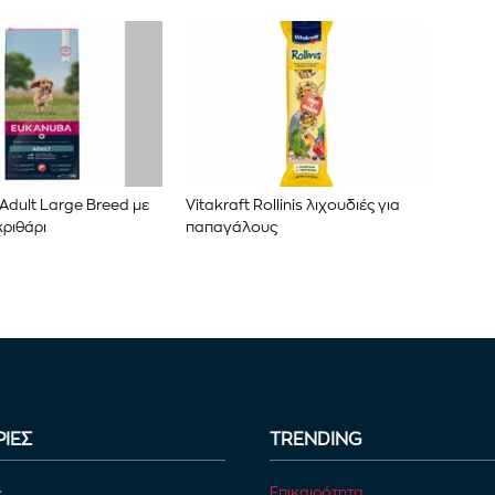
Adult Large Breed με
Vitakraft Rollinis λιχουδιές για
ριθάρι
παπαγάλους
ΙΕΣ
TRENDING
Επικαιρότητα
ε