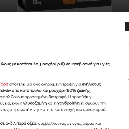
er του
νημερωθείτε
ύλους με κοτόπουλο, μοσχάρι, ρύζι και πρεβιοτικά για υγιές
α και τις
 Food
αποτελεί μια ολοκληρωμένη τροφή για
ενήλικους
διεύθυνση email σας στον ιστότοπό μας ή
τεϊνών από κοτόπουλο και μοσχάρι (80% ζωικής
κάτω. Μην ανησυχείτε, σεβόμαστε την
Διάβασα και 
ασφαλίζουν ισορροπημένη διατροφή. Η προσθήκη
λουμε ανεπιθύμητα μηνύματα. Οι πληροφορίες
 υγεία, ενώ η
γλυκοζαμίνη
και η
χονδροϊτίνη
ενισχύουν την
ντας στη σωστή κινητικότητα και αντοχή του οργανισμού.
σε ω-3 λιπαρά οξέα
, συμβάλλοντας σε υγιές δέρμα και