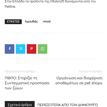
Στην Ελλάδα τα προϊόντα της
Vitakraft
διανέμονται από την
Petline.
ΕΤΙΚΈΤΕΣ
λιχουδιές
πτηνά
Προηγούμενο άρθρο
Επόμενο άρθρο
ΠΦΠΟ: Στηρίζει τη
Οργάνωση και διαχείριση
Συνταγματική προστασία
αποθεμάτων σε pet shops
των ζώων
Σχετικά άρθρα
ΠΕΡΙΣΣΟΤΕΡΑ ΑΠΟ ΤΟΝ ΔΗΜΙΟΥΡΓΟ