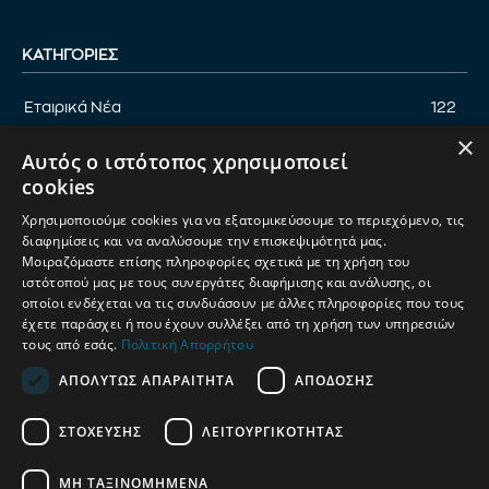
ΚΑΤΗΓΟΡΊΕΣ
Εταιρικά Νέα
122
×
Επικαιρότητα
122
Αυτός ο ιστότοπος χρησιμοποιεί
Αφιέρωμα
94
cookies
Εκδηλώσεις
89
Χρησιμοποιούμε cookies για να εξατομικεύσουμε το περιεχόμενο, τις
Νέα Προϊόντα
82
διαφημίσεις και να αναλύσουμε την επισκεψιμότητά μας.
Μοιραζόμαστε επίσης πληροφορίες σχετικά με τη χρήση του
Παρουσίαση προϊόντων
82
ιστότοπού μας με τους συνεργάτες διαφήμισης και ανάλυσης, οι
οποίοι ενδέχεται να τις συνδυάσουν με άλλες πληροφορίες που τους
Έρευνα
71
έχετε παράσχει ή που έχουν συλλέξει από τη χρήση των υπηρεσιών
τους από εσάς.
Πολιτική Απορρήτου
ΑΠΟΛΎΤΩΣ ΑΠΑΡΑΊΤΗΤΑ
ΑΠΌΔΟΣΗΣ
ΟΡΟΙ ΧΡΗΣΗΣ
ΠΟΛΙΤΙΚΗ ΑΠΟΡΡΗΤΟΥ
ΣΤΌΧΕΥΣΗΣ
ΛΕΙΤΟΥΡΓΙΚΌΤΗΤΑΣ
ΔΙΑΧΕΙΡΙΣΗ ΑΠΟΡΡΗΤΟΥ
ΜΗ ΤΑΞΙΝΟΜΗΜΈΝΑ