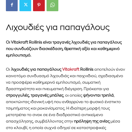
Λιχουδιές για παπαγάλους
Οι Vitakraft Rollinis είναι τραγανές λιχουδιές για παπαγάλους
που συνδυάζουν διασκέδαση, θρεπτική αξία και καθημερινό
εμπλουτισμό.
Οι
λιχουδιές για παπαγάλους
Vitakraft
Rollinis
αποτελούν έναν
καινοτόμο συνδυασμό λιχουδιάς και παιχνιδιού, σχεδιασμένο
να προσφέρει καθημερινό εμπλουτισμό, σωματική
δραστηριότητα και πνευματική διέγερση. Πρόκειται για
στρογγυλές, τραγανές μπάλες
, οι οποίες
ψήνονται τριπλά
,
αποκτώντας ιδανική υφή που ενθαρρύνει το φυσικό ένστικτο
τσιμπήματος και ροκανίσματος. Η ιδιαίτερη μορφή τους
μετατρέπει το σνακ σε ένα διαδραστικό αντικείμενο
απασχόλησης, συμβάλλοντας στην
πρόληψη της ανίας
μέσα
στο κλουβί, η οποία συχνά οδηγεί σε καταστροφικές