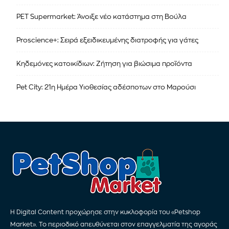
PET Supermarket: Άνοιξε νέο κατάστημα στη Βούλα
Proscience+: Σειρά εξειδικευμένης διατροφής για γάτες
Κηδεμόνες κατοικίδιων: Ζήτηση για βιώσιμα προϊόντα
Pet City: 21η Ημέρα Υιοθεσίας αδέσποτων στο Μαρούσι
Η Digital Content προχώρησε στην κυκλοφορία του «Petshop
Market». Το περιοδικό απευθύνεται στον επαγγελματία της αγοράς