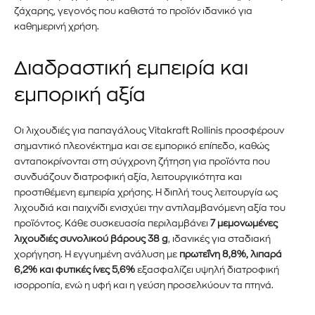
ενημερωθείτε πρώτοι για τα νέα
ζάχαρης, γεγονός που καθιστά το προϊόν ιδανικό για
προϊόντα και τις εξελίξεις της
καθημερινή χρήση.
αγοράς.
Διαδραστική εμπειρία και
Για να εγγραφείτε, απλώς εισάγετε τη διεύθυνση email σας
εμπορική αξία
στον ιστότοπό μας ή κάντε κλικ στο κουμπί εγγραφής
παρακάτω. Μην ανησυχείτε, σεβόμαστε την ιδιωτικότητά σας
και δεν θα σας στείλουμε ανεπιθύμητα μηνύματα. Οι
Οι λιχουδιές για παπαγάλους Vitakraft Rollinis προσφέρουν
πληροφορίες σας είναι ασφαλείς μαζί μας.
σημαντικό πλεονέκτημα και σε εμπορικό επίπεδο, καθώς
ανταποκρίνονται στη σύγχρονη ζήτηση για προϊόντα που
συνδυάζουν διατροφική αξία, λειτουργικότητα και
προστιθέμενη εμπειρία χρήσης. Η διπλή τους λειτουργία ως
λιχουδιά και παιχνίδι ενισχύει την αντιλαμβανόμενη αξία του
προϊόντος. Κάθε συσκευασία περιλαμβάνει
7 μεμονωμένες
ΕΓΓΡΑΦΉ!
λιχουδιές συνολικού βάρους 3
8
g
, ιδανικές για σταδιακή
χορήγηση. Η εγγυημένη ανάλυση με
πρωτεΐνη 8,8%, λιπαρά
6,2% και φυτικές ίνες 5,6%
ε
ξασφ
αλίζει υψηλή
διατροφική
Διάβασα και αποδέχομαι την
Πολιτική Απορρήτου
.
ισορροπία, ενώ η υφή και η γεύση προσελκύουν τα πτηνά.