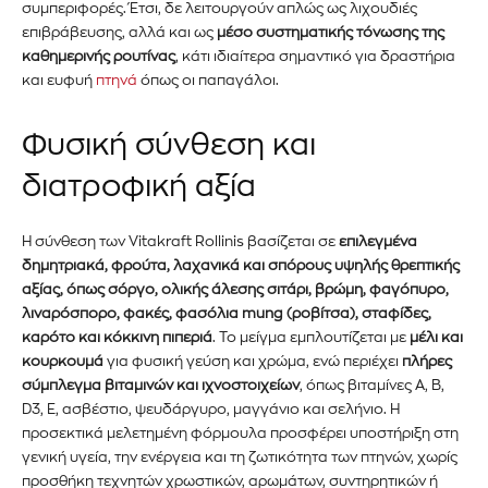
συμπεριφορές. Έτσι, δε λειτουργούν απλώς ως λιχουδιές
επιβράβευσης, αλλά και ως
μέσο συστηματικής τόνωσης της
καθημερινής ρουτίνας
, κάτι ιδιαίτερα σημαντικό για δραστήρια
και ευφυή
πτηνά
όπως οι παπαγάλοι.
Φυσική σύνθεση και
διατροφική αξία
Η σύνθεση των Vitakraft Rollinis βασίζεται σε
επιλεγμένα
δημητριακά, φρούτα, λαχανικά και σπόρους υψηλής θρεπτικής
αξίας, όπως σόργο, ολικής άλεσης σιτάρι, βρώμη, φαγόπυρο,
λιναρόσπορο, φακές, φασόλια mung (ροβίτσα), σταφίδες,
καρότο και κόκκινη πιπεριά
. Το μείγμα εμπλουτίζεται με
μέλι και
κουρκουμά
για φυσική γεύση και χρώμα, ενώ περιέχει
πλήρες
σύμπλεγμα βιταμινών και ιχνοστοιχείων
, όπως βιταμίνες A, Β,
Εγγραφείτε στο Newsletter του
D3, E, ασβέστιο, ψευδάργυρο, μαγγάνιο και σελήνιο. Η
προσεκτικά μελετημένη φόρμουλα προσφέρει υποστήριξη στη
PetshopMarket.gr και
γενική υγεία, την ενέργεια και τη ζωτικότητα των πτηνών, χωρίς
προσθήκη τεχνητών χρωστικών, αρωμάτων, συντηρητικών ή