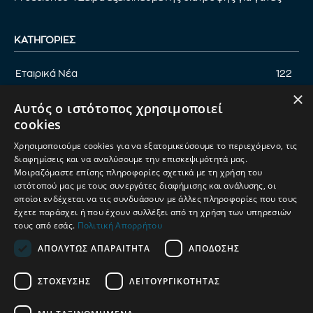
ΚΑΤΗΓΟΡΊΕΣ
Εταιρικά Νέα
122
×
Επικαιρότητα
122
Αυτός ο ιστότοπος χρησιμοποιεί
Αφιέρωμα
94
cookies
Εκδηλώσεις
89
Χρησιμοποιούμε cookies για να εξατομικεύσουμε το περιεχόμενο, τις
Νέα Προϊόντα
82
διαφημίσεις και να αναλύσουμε την επισκεψιμότητά μας.
Μοιραζόμαστε επίσης πληροφορίες σχετικά με τη χρήση του
Παρουσίαση προϊόντων
82
ιστότοπού μας με τους συνεργάτες διαφήμισης και ανάλυσης, οι
οποίοι ενδέχεται να τις συνδυάσουν με άλλες πληροφορίες που τους
Έρευνα
71
έχετε παράσχει ή που έχουν συλλέξει από τη χρήση των υπηρεσιών
τους από εσάς.
Πολιτική Απορρήτου
ΑΠΟΛΎΤΩΣ ΑΠΑΡΑΊΤΗΤΑ
ΑΠΌΔΟΣΗΣ
ΟΡΟΙ ΧΡΗΣΗΣ
ΠΟΛΙΤΙΚΗ ΑΠΟΡΡΗΤΟΥ
ΣΤΌΧΕΥΣΗΣ
ΛΕΙΤΟΥΡΓΙΚΌΤΗΤΑΣ
ΔΙΑΧΕΙΡΙΣΗ ΑΠΟΡΡΗΤΟΥ