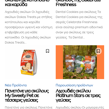
και καρύδα
Freshness
Λιχουδιές σκύλων Οι λιχουδιές
Dental Cookies για σκύλους Τα
σκύλων Dοkas Treats με στήθος
Dental Cookies για σκύλους της
κοτόπουλου και καρύδα
σειράς Celebrate Freshness
προσφέρουν υγιεινή και νόστιμη
είναι σούπερ premium οδοντικά
επιβράβευση για κάθε
σνακ για σκύλους σε τρεις
κατοικίδιο. Οι λιχουδιές σκύλων
γεύσεις. Τα Dental...
Dokas Treats...
Νέα Προϊόντα
Παρουσίαση προϊόντων
Πανετόνε για σκύλους
Λιχουδιές σκύλου
My Sweety Pet σε
Platinum Stars σε τρεις
τέσσερις γεύσεις
γεύσεις
Πανετόνε για σκύλους Πανετόνε
Λιχουδιές σκύλου Οι μαγειρευτές