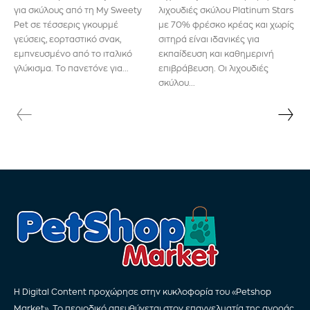
για σκύλους από τη My Sweety
λιχουδιές σκύλου Platinum Stars
Pet σε τέσσερις γκουρμέ
με 70% φρέσκο κρέας και χωρίς
γεύσεις, εορταστικό σνακ,
σιτηρά είναι ιδανικές για
εμπνευσμένο από το ιταλικό
εκπαίδευση και καθημερινή
γλύκισμα. Το πανετόνε για...
επιβράβευση. Οι λιχουδιές
σκύλου...
Η Digital Content προχώρησε στην κυκλοφορία του «Petshop
Market». Το περιοδικό απευθύνεται στον επαγγελματία της αγοράς