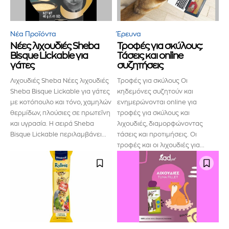
Νέα Προϊόντα
Έρευνα
Νέες λιχουδιές Sheba
Τροφές για σκύλους:
Bisque Lickable για
Τάσεις και online
γάτες
συζητήσεις
Λιχουδιές Sheba Νέες λιχουδιές
Τροφές για σκύλους Οι
Sheba Bisque Lickable για γάτες
κηδεμόνες συζητούν και
με κοτόπουλο και τόνο, χαμηλών
ενημερώνονται online για
θερμίδων, πλούσιες σε πρωτεΐνη
τροφές για σκύλους και
και υγρασία. Η σειρά Sheba
λιχουδιές, διαμορφώνοντας
Bisque Lickable περιλαμβάνει...
τάσεις και προτιμήσεις. Οι
τροφές και οι λιχουδιές για...
Εγγραφείτε στο Newsletter του
PetshopMarket.gr και