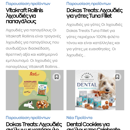
ενημερωθείτε πρώτοι για τα νέα
Παρουσίαση προϊόντων
Παρουσίαση προϊόντων
Vitakraft Rollinis
Dokas Treats: Λιχουδιές
προϊόντα και τις εξελίξεις της
λιχουδιές για
για γάτες Tuna Fillet
παπαγάλους
αγοράς.
Λιχουδιές για γάτες Οι λιχουδιές
Λιχουδιές για παπαγάλους Οι
Dokas Treats Tuna Fillet για
Vitakraft Rollinis είναι τραγανές
Για να εγγραφείτε, απλώς εισάγετε τη διεύθυνση email σας
γάτες περιέχουν 100% φιλέτο
λιχουδιές για παπαγάλους που
στον ιστότοπό μας ή κάντε κλικ στο κουμπί εγγραφής
τόνου και είναι κατάλληλες και
παρακάτω. Μην ανησυχείτε, σεβόμαστε την ιδιωτικότητά σας
συνδυάζουν διασκέδαση,
για γάτες με ευαισθησίες. Οι
και δεν θα σας στείλουμε ανεπιθύμητα μηνύματα. Οι
θρεπτική αξία και καθημερινό
λιχουδιές...
πληροφορίες σας είναι ασφαλείς μαζί μας.
εμπλουτισμό. Οι λιχουδιές για
παπαγάλους Vitakraft Rollinis...
ΕΓΓΡΑΦΉ!
Διάβασα και αποδέχομαι την
Πολιτική Απορρήτου
.
Παρουσίαση προϊόντων
Νέα Προϊόντα
Dοkas Treats: Λιχουδιές
Dental Cookies για
σκύλων με κοτόπουλο
σκύλους της Celebrate