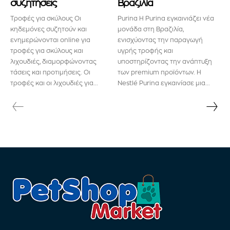
συζητήσεις
Βραζιλία
Τροφές για σκύλους Οι
Purina Η Purina εγκαινιάζει νέα
κηδεμόνες συζητούν και
μονάδα στη Βραζιλία,
ενημερώνονται online για
ενισχύοντας την παραγωγή
τροφές για σκύλους και
υγρής τροφής και
λιχουδιές, διαμορφώνοντας
υποστηρίζοντας την ανάπτυξη
τάσεις και προτιμήσεις. Οι
των premium προϊόντων. Η
τροφές και οι λιχουδιές για...
Nestlé Purina εγκαινίασε μια...