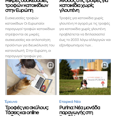
Μικρές συσκευασίες
Άνοδος στις τροφές για
τροφών κατοικίδιων
κατοικίδια χωρίς
στην Ευρώπη
γλουτένη
Συσκευασίες τροφών
Τροφές για κατοικίδια χωρίς
κατοικίδιων Οι Ευρωπαίοι
γλουτένη Η αγορά με τις τροφές
παραγωγοί τροφών κατοικίδιων
για κατοικίδια χωρίς γλουτένη
στρέφονται σε μικρές
προβλέπεται να διπλασιαστεί
συσκευασίες και απλοποίηση
έως το 2033 λόγω αλλεργιών και
προϊόντων για διευκόλυνση του
εξανθρωπισμού των...
καταναλωτή. Στην Ευρώπη, οι
παραγωγοί τροφών για...
Έρευνα
Εταιρικά Νέα
Τροφές για σκύλους:
Purina: Νέα μονάδα
Τάσεις και online
παραγωγής στη