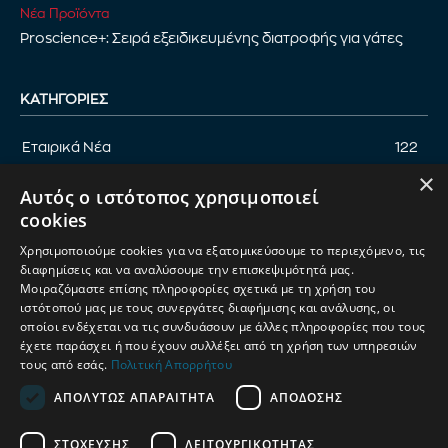
Νέα Προϊόντα
Proscience+: Σειρά εξειδικευμένης διατροφής για γάτες
ΚΑΤΗΓΟΡΊΕΣ
Εταιρικά Νέα
122
×
Επικαιρότητα
122
Αυτός ο ιστότοπος χρησιμοποιεί
Αφιέρωμα
94
cookies
Εκδηλώσεις
89
Χρησιμοποιούμε cookies για να εξατομικεύσουμε το περιεχόμενο, τις
Νέα Προϊόντα
82
διαφημίσεις και να αναλύσουμε την επισκεψιμότητά μας.
Μοιραζόμαστε επίσης πληροφορίες σχετικά με τη χρήση του
Παρουσίαση προϊόντων
82
ιστότοπού μας με τους συνεργάτες διαφήμισης και ανάλυσης, οι
οποίοι ενδέχεται να τις συνδυάσουν με άλλες πληροφορίες που τους
Έρευνα
71
έχετε παράσχει ή που έχουν συλλέξει από τη χρήση των υπηρεσιών
τους από εσάς.
Πολιτική Απορρήτου
ΑΠΟΛΎΤΩΣ ΑΠΑΡΑΊΤΗΤΑ
ΑΠΌΔΟΣΗΣ
ΟΡΟΙ ΧΡΗΣΗΣ
ΠΟΛΙΤΙΚΗ ΑΠΟΡΡΗΤΟΥ
ΣΤΌΧΕΥΣΗΣ
ΛΕΙΤΟΥΡΓΙΚΌΤΗΤΑΣ