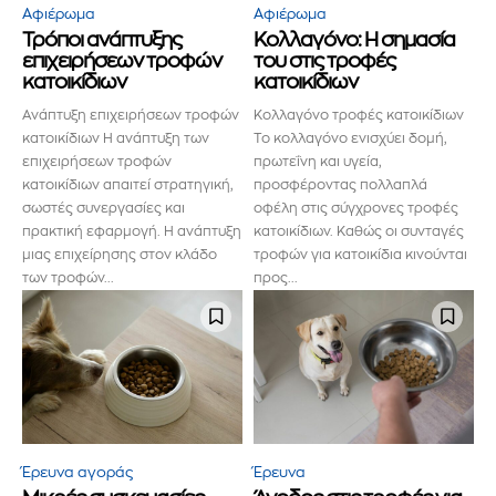
Αφιέρωμα
Αφιέρωμα
ενημερωθείτε πρώτοι για τα νέα
Τρόποι ανάπτυξης
Κολλαγόνο: Η σημασία
επιχειρήσεων τροφών
του στις τροφές
προϊόντα και τις εξελίξεις της
κατοικίδιων
κατοικίδιων
αγοράς.
Ανάπτυξη επιχειρήσεων τροφών
Κολλαγόνο τροφές κατοικίδιων
κατοικίδιων Η ανάπτυξη των
Το κολλαγόνο ενισχύει δομή,
επιχειρήσεων τροφών
πρωτεΐνη και υγεία,
Για να εγγραφείτε, απλώς εισάγετε τη διεύθυνση email σας
κατοικίδιων απαιτεί στρατηγική,
προσφέροντας πολλαπλά
στον ιστότοπό μας ή κάντε κλικ στο κουμπί εγγραφής
παρακάτω. Μην ανησυχείτε, σεβόμαστε την ιδιωτικότητά σας
σωστές συνεργασίες και
οφέλη στις σύγχρονες τροφές
και δεν θα σας στείλουμε ανεπιθύμητα μηνύματα. Οι
πρακτική εφαρμογή. Η ανάπτυξη
κατοικίδιων. Καθώς οι συνταγές
πληροφορίες σας είναι ασφαλείς μαζί μας.
μιας επιχείρησης στον κλάδο
τροφών για κατοικίδια κινούνται
των τροφών...
προς...
ΕΓΓΡΑΦΉ!
Διάβασα και αποδέχομαι την
Πολιτική Απορρήτου
.
Έρευνα αγοράς
Έρευνα