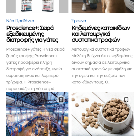
Νέα Προϊόντα
Έρευνα
Proscience+: Σειρά
Κηδεμόνες κατοικίδιων
εξειδικευμένης
και λειτουργικά
διατροφής για γάτες
συστατικά τροφών
Proscience+ γάτες Η νέα σειρά
Λειτουργικά συστατικά τροφών
ξηρής τροφής Proscience+
Μελέτη δείχνει ότι οι κηδεμόνες
γάτες προσφέρει πλήρη
δίνουν σημασία σε λειτουργικά
διατροφή για ανάπτυξη, υγεία
συστατικά τροφών με οφέλη για
ουροποιητικού και λαμπερό
την υγεία και την ευζωία των
τρίχωμα. Η Proscience+
κατοικίδιων τους. Ο...
παρουσιάζει τη νέα σειρά...
Εγγραφείτε στο Newsletter του
PetshopMarket.gr και