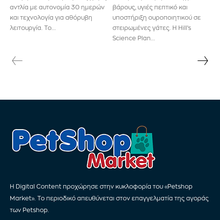
αντλία με αυτονομία 30 ημερών
βάρους, υγιές πεπτικό και
και τεχνολογία για αθόρυβη
υποστήριξη ουροποιητικού σε
λειτουργία. Το...
στειρωμένες γάτες. Η Hill’s
Science Plan...
Η Digital Content προχώρησε στην κυκλοφορία του «Petshop
Market». Το περιοδικό απευθύνεται στον επαγγελματία της αγοράς
των Petshop.