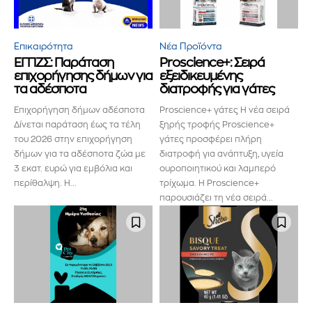
Επικαιρότητα
Νέα Προϊόντα
ΕΓΠΖΣ: Παράταση
Proscience+: Σειρά
επιχορήγησης δήμων για
εξειδικευμένης
τα αδέσποτα
διατροφής για γάτες
Επιχορήγηση δήμων αδέσποτα
Proscience+ γάτες Η νέα σειρά
Δίνεται παράταση έως τα τέλη
ξηρής τροφής Proscience+
του 2026 στην επιχορήγηση
γάτες προσφέρει πλήρη
δήμων για τα αδέσποτα ζώα με
διατροφή για ανάπτυξη, υγεία
3 εκατ. ευρώ για εμβόλια και
ουροποιητικού και λαμπερό
περίθαλψη. Η...
τρίχωμα. Η Proscience+
παρουσιάζει τη νέα σειρά...
Εγγραφείτε στο Newsletter του
PetshopMarket.gr και
ενημερωθείτε πρώτοι για τα νέα