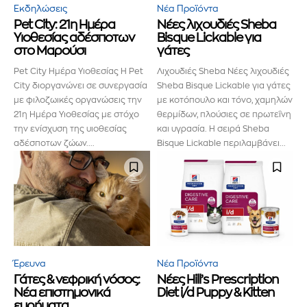
Εκδηλώσεις
Νέα Προϊόντα
προϊόντα και τις εξελίξεις της
Pet City: 21η Ημέρα
Νέες λιχουδιές Sheba
Υιοθεσίας αδέσποτων
Bisque Lickable για
αγοράς.
στο Μαρούσι
γάτες
Pet City Ημέρα Υιοθεσίας Η Pet
Λιχουδιές Sheba Νέες λιχουδιές
Για να εγγραφείτε, απλώς εισάγετε τη διεύθυνση email σας
City διοργανώνει σε συνεργασία
Sheba Bisque Lickable για γάτες
στον ιστότοπό μας ή κάντε κλικ στο κουμπί εγγραφής
παρακάτω. Μην ανησυχείτε, σεβόμαστε την ιδιωτικότητά σας
με φιλοζωικές οργανώσεις την
με κοτόπουλο και τόνο, χαμηλών
και δεν θα σας στείλουμε ανεπιθύμητα μηνύματα. Οι
21η Ημέρα Υιοθεσίας με στόχο
θερμίδων, πλούσιες σε πρωτεΐνη
πληροφορίες σας είναι ασφαλείς μαζί μας.
την ενίσχυση της υιοθεσίας
και υγρασία. Η σειρά Sheba
αδέσποτων ζώων....
Bisque Lickable περιλαμβάνει...
ΕΓΓΡΑΦΉ!
Διάβασα και αποδέχομαι την
Πολιτική Απορρήτου
.
Έρευνα
Νέα Προϊόντα
Γάτες & νεφρική νόσος:
Νέες Hill’s Prescription
Νέα επιστημονικά
Diet i/d Puppy & Kitten
ευρήματα