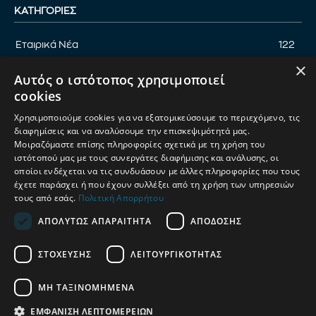
ΚΑΤΗΓΟΡΊΕΣ
Εταιρικά Νέα
122
×
Επικαιρότητα
122
Αυτός ο ιστότοπος χρησιμοποιεί
Αφιέρωμα
94
cookies
Εκδηλώσεις
89
Χρησιμοποιούμε cookies για να εξατομικεύσουμε το περιεχόμενο, τις
Νέα Προϊόντα
82
διαφημίσεις και να αναλύσουμε την επισκεψιμότητά μας.
Μοιραζόμαστε επίσης πληροφορίες σχετικά με τη χρήση του
Παρουσίαση προϊόντων
82
ιστότοπού μας με τους συνεργάτες διαφήμισης και ανάλυσης, οι
οποίοι ενδέχεται να τις συνδυάσουν με άλλες πληροφορίες που τους
Έρευνα
71
έχετε παράσχει ή που έχουν συλλέξει από τη χρήση των υπηρεσιών
τους από εσάς.
Πολιτική Απορρήτου
ΑΠΟΛΎΤΩΣ ΑΠΑΡΑΊΤΗΤΑ
ΑΠΌΔΟΣΗΣ
ΟΡΟΙ ΧΡΗΣΗΣ
ΠΟΛΙΤΙΚΗ ΑΠΟΡΡΗΤΟΥ
ΣΤΌΧΕΥΣΗΣ
ΛΕΙΤΟΥΡΓΙΚΌΤΗΤΑΣ
ΔΙΑΧΕΙΡΙΣΗ ΑΠΟΡΡΗΤΟΥ
ΜΗ ΤΑΞΙΝΟΜΗΜΈΝΑ
© 2025
Petshop Market
| Κατασκευή & Ανάπτυξη
UThink
ΕΜΦΆΝΙΣΗ ΛΕΠΤΟΜΕΡΕΙΏΝ