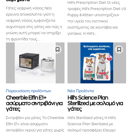
Hill’s Prescription Diet Οι νέες
Γάτες νεφρική νόσος Νέα
τροφές Hill’s Prescription Diet i/d
έρευνα αποκαλύπτει γιατί η
Puppy & Kitten υποστηρίζουν
νεφρική νόσος εμφανίζεται
την υγεία του πεπτικού
συχνότερα στις γάτες και πώς η
συστήματος σε κουτάβια και
γνώση αυτή μπορεί να στηρίξει
γατάκια. Η Hill’s...
τη φροντίδα τους....
Παρουσίαση προϊόντων
Νέα Προϊόντα
Cheerble Elfin E1+
Hill’s Science Plan
ασύρματο σιντριβάνι για
Sterilized με σολομό για
γάτες
γάτες
Σιντριβάνι για γάτες Το Cheerble
Hill’s Sterilized γάτες Η Hill’s
Elfin E1+ είναι ασύρματο
Science Plan Sterilized με
σιντριβάνι νερού για γάτες χωρίς
σολομό προσφέρει έλεγχο