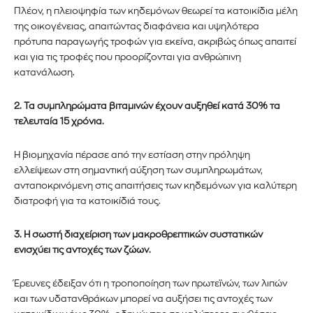
Πλέον, η πλειοψηφία των κηδεμόνων θεωρεί τα κατοικίδια μέλη
της οικογένειας, απαιτώντας διαφάνεια και υψηλότερα
πρότυπα παραγωγής τροφών
για εκείνα, ακριβώς όπως απαιτεί
και για τις τροφές που προορίζονται για ανθρώπινη
κατανάλωση
.
2. Τα συμπληρώματα βιταμινών έχουν αυξηθεί κατά 30% τα
τελευταία 15 χρόνια.
Η βιομηχανία πέρασε από την εστίαση στην πρόληψη
ελλείψεων στη σημαντική αύξηση των συμπληρωμάτων,
ανταποκρινόμενη στις απαιτήσεις των κηδεμόνων για καλύτερη
διατροφή για τα κατοικίδιά τους.
3. Η σωστή διαχείριση των μακροθρεπτικών συστατικών
ενισχύει τ
ις αντοχές των ζώων
.
Έρευνες έδειξαν ότι η τροποποίηση των πρωτεϊνών, των λιπών
και των υδατανθράκων μπορεί να αυξήσει τις αντοχές των