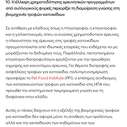
10. Η έλλειψη χρηματοδότησης ερευνητικών προγραμμάτων
από συλλογικούς φορείς περιορίζει τη διαμοίραση γνώσης στη
βιομηχανία τροφών κατοικίδιων.
Σε αντίθεση με κλάδους όπως η πτηνοτροφία, η κτηνοτροφία
και η γαλακτοκομία, όπου οι ενώσεις χρηματοδοτούν έρευνες,
η πλειονότητα της έρευνας στις τροφές κατοικίδιων
πραγματοποιείται από ιδιωτικές εταιρείες που ενδέχεται να μη
μοιράζονται τα δεδομένα τους. Παράλληλα, πιστοποιημένοι
κτηνίατροι-διατροφολόγοι εργάζονται για την προώθηση
αιχμηρής και καινοτόμου έρευνας. Για θέματα διατροφής και
ασφάλειας τροφών για κατοικίδια, πολύτιμη ενημέρωση
προσφέρει το
Pet Food Institute
(PFI), ο επίσημος σύνδεσμος
των κατασκευαστών τροφών για κατοικίδια στις ΗΠΑ που
προωθεί την επιστημονικά τεκμηριωμένη γνώση και τη
διαφάνεια στον κλάδο.
Αυτές οι τάσεις δείχνουν ότι η εξέλιξη της βιομηχανίας τροφών
για κατοικίδια δεν αφορά μόνο τη σύνθεση των προϊόντων,
αλλά και την εκπαίδευση των κηδεμόνων και των