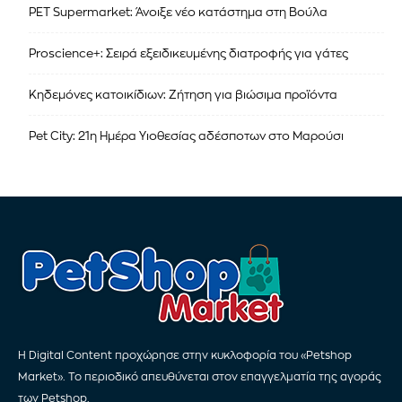
PET Supermarket: Άνοιξε νέο κατάστημα στη Βούλα
Proscience+: Σειρά εξειδικευμένης διατροφής για γάτες
Κηδεμόνες κατοικίδιων: Ζήτηση για βιώσιμα προϊόντα
Pet City: 21η Ημέρα Υιοθεσίας αδέσποτων στο Μαρούσι
Η Digital Content προχώρησε στην κυκλοφορία του «Petshop
Market». Το περιοδικό απευθύνεται στον επαγγελματία της αγοράς
των Petshop.