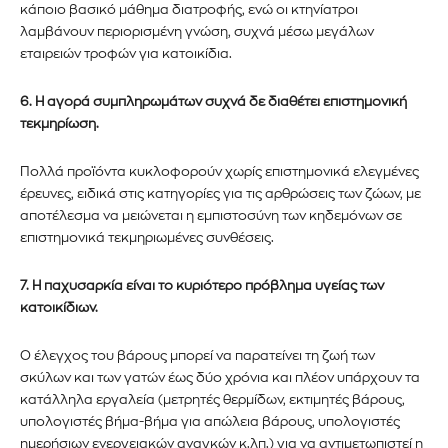
κάποιο βασικό μάθημα διατροφής, ενώ οι κτηνίατροι
λαμβάνουν περιορισμένη γνώση, συχνά μέσω μεγάλων
εταιρειών τροφών για κατοικίδια.
6. Η αγορά συμπληρωμάτων συχνά δε διαθέτει επιστημονική
τεκμηρίωση.
Εγγραφείτε στο Newsletter του
Πολλά προϊόντα κυκλοφορούν χωρίς επιστημονικά ελεγμένες
PetshopMarket.gr και
έρευνες, ειδικά στις κατηγορίες για τις αρθρώσεις των ζώων, με
ενημερωθείτε πρώτοι για τα νέα
αποτέλεσμα να μειώνεται η εμπιστοσύνη των κηδεμόνων σε
επιστημονικά τεκμηριωμένες συνθέσεις.
προϊόντα και τις εξελίξεις της
7. Η παχυσαρκία είναι το κυριότερο πρόβλημα υγείας των
αγοράς.
κατοικίδιων.
Για να εγγραφείτε, απλώς εισάγετε τη διεύθυνση email σας
Ο έλεγχος του βάρους μπορεί να παρατείνει τη ζωή των
στον ιστότοπό μας ή κάντε κλικ στο κουμπί εγγραφής
σκύλων και των γατών έως δύο χρόνια και πλέον υπάρχουν τα
παρακάτω. Μην ανησυχείτε, σεβόμαστε την ιδιωτικότητά σας
και δεν θα σας στείλουμε ανεπιθύμητα μηνύματα. Οι
κατάλληλα εργαλεία (μετρητές θερμίδων, εκτιμητές βάρους,
πληροφορίες σας είναι ασφαλείς μαζί μας.
υπολογιστές βήμα-βήμα για απώλεια βάρους, υπολογιστές
ημερήσιων ενεργειακών αναγκών κ.λπ.) για να αντιμετωπιστεί η