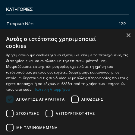
ΚΑΤΗΓΟΡΊΕΣ
Εταιρικά Νέα
122
×
Επικαιρότητα
122
Αυτός ο ιστότοπος χρησιμοποιεί
Αφιέρωμα
94
cookies
Εκδηλώσεις
89
Χρησιμοποιούμε cookies για να εξατομικεύσουμε το περιεχόμενο, τις
Νέα Προϊόντα
82
διαφημίσεις και να αναλύσουμε την επισκεψιμότητά μας.
Μοιραζόμαστε επίσης πληροφορίες σχετικά με τη χρήση του
Παρουσίαση προϊόντων
82
ιστότοπού μας με τους συνεργάτες διαφήμισης και ανάλυσης, οι
οποίοι ενδέχεται να τις συνδυάσουν με άλλες πληροφορίες που τους
Έρευνα
71
έχετε παράσχει ή που έχουν συλλέξει από τη χρήση των υπηρεσιών
τους από εσάς.
Πολιτική Απορρήτου
ΑΠΟΛΎΤΩΣ ΑΠΑΡΑΊΤΗΤΑ
ΑΠΌΔΟΣΗΣ
ΟΡΟΙ ΧΡΗΣΗΣ
ΠΟΛΙΤΙΚΗ ΑΠΟΡΡΗΤΟΥ
ΣΤΌΧΕΥΣΗΣ
ΛΕΙΤΟΥΡΓΙΚΌΤΗΤΑΣ
ΔΙΑΧΕΙΡΙΣΗ ΑΠΟΡΡΗΤΟΥ
ΜΗ ΤΑΞΙΝΟΜΗΜΈΝΑ
© 2025
Petshop Market
| Κατασκευή & Ανάπτυξη
UThink