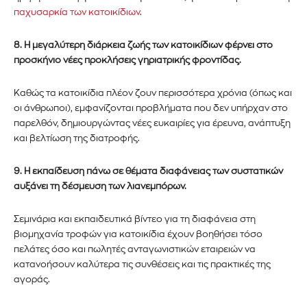
παχυσαρκία των κατοικίδιων
.
8. Η μεγαλύτερη διάρκεια ζωής των κατοικίδιων φέρνει στο
προσκήνιο νέες προκλήσεις γηριατρικής φροντίδας.
ΕΓΓΡΑΦΉ!
Καθώς τα κατοικίδια πλέον ζουν περισσότερα χρόνια (όπως και
Διάβασα και αποδέχομαι την
Πολιτική Απορρήτου
.
οι άνθρωποι), εμφανίζονται προβλήματα που δεν υπήρχαν στο
παρελθόν, δημιουργώντας νέες ευκαιρίες για έρευνα, ανάπτυξη
και βελτίωση της διατροφής.
9. Η εκπαίδευση πάνω σε θέματα διαφάνειας των συστατικών
αυξάνει τη δέσμευση των λιανεμπόρων.
Σεμινάρια και εκπαιδευτικά βίντεο για τη διαφάνεια στη
βιομηχανία τροφών για κατοικίδια έχουν βοηθήσει τόσο
πελάτες όσο και πωλητές ανταγωνιστικών εταιρειών να
κατανοήσουν καλύτερα τις συνθέσεις και τις πρακτικές της
αγοράς.