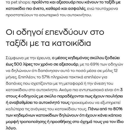
τα pet shops:
προϊόντα και αξεσουάρ που κάνουν το ταξίδι με
κατοικίδιο πιο άνετο, καθαρό και ασφαλές
, ενώ ταυτόχρονα
προστατεύουν το εσωτερικό του αυτοκινήτου.
Οι οδηγοί επενδύουν στο
ταξίδι με τα κατοικίδια
Σύμφωνα με την έρευνα,
ο μέσος κηδεμόνας σκύλου ξοδεύει
έως 500 λίρες τον χρόνο σε αξεσουάρ
, με το 69% των οδηγών
να δηλώνουν ότι δαπάνησαν αυτό το ποσό μέσα σε μόλις 12
μήνες. Επιπλέον, το 57% πληρώνει τακτικά επιπλέον για
δαπάνες που σχετίζονται με τη μεταφορά ή την άνεση του
κατοικίδιου στο αυτοκίνητο. Ακόμα πιο εντυπωσιακό είναι ότι
3
στους 4 οδηγούς με σκύλο παραδέχονται πως έχουν πουλήσει
ή αναβαθμίσει το αυτοκίνητό τους
προκειμένου να εξυπηρετεί
καλύτερα τις ανάγκες του κατοικίδιου τους.
Πάνω από το 80%
των κηδεμόνων κατοικίδιων δηλώνουν ότι έχουν κάνει κάποια
μορφή τροποποίησης ή προσθήκης στο όχημά τους για τον ίδιο
λόγο.