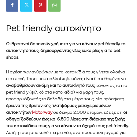
P
et friendly αυτοκίνητο
Οι Βρετανοί δαπανούν χρήματα για να κάνουν pet friendly το
αυτοκίνητό τους, δημιουργώντας νέες ευκαιρίες για τα pet
shops.
Η σχέση των ανθρώπων με τα κατοικίδιά τους γίνεται ολοένα
πιο στενή. Τόσο, που πολλοί κηδεμόνες είναι διατεθειμένοι να
αναβαθμίσουν ακόμη και το αυτοκίνητό τους
κάνοντας το πιο
pet friendly (
φιλικό στα κατοικίδια)
για χάρη τους,
προσαρμόζοντάς το δηλαδή στα μέτρα τους. Μια πρόσφατη
έρευνα της βρετανικής πλατφόρμας μεταχειρισμένων
αυτοκινήτων
Motorway
σε δείγμα 2.000 ατόμων, έδειξε ότι
οι
οδηγοί ξοδεύουν έως και 6.500 λίρες στη διάρκεια της ζωής
του κατοικίδιου τους για να κάνουν το όχημά τους pet friendly
.
Αυτή η τάση αποκαλύπτει μια νέα, αναπτυσσόμενη αγορά για