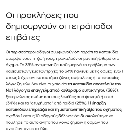
Οι προκλήσεις που
δημιουργούν οι τετράποδοι
επιβάτες
Οι περισσότεροι οδηγοί συμφωνούν ότι παρότι τα κατοικίδια
ομορφαίνουν τη ζωή τους, προκαλούν σημαντική φθορά στο
όχημα. Το 35% αντιμετωπίζει καθημερινά το πρόβλημα των
καθισμάτων γεμάτων τρίχες, το 34% παλεύει με τις οσμές, ενώ 1
στους 5 έχει αντικαταστήσει ζώνες ασφαλείας ή ταπετσαρίες
λόγω ζημιών. Δεν είναι τυχαίο ότι
τα κατοικίδια αποτελούν τον
Νο1 λόγο για επαγγελματικό καθαρισμό αυτοκινήτου (38%)
,
ξεπερνώντας ακόμη και τους λεκέδες από φαγητό ή ποτό
(34%) και τα “ατυχήματα” από παιδιά (25%).
Η ύπαρξη
κατοικίδιου επηρεάζει και τη μεταπωλητική αξία του οχήματος
:
Εγγραφείτε στο Newsletter του
σχεδόν 1 στους 10 οδηγούς δήλωσε ότι δυσκολεύτηκε να
πουλήσει το αυτοκίνητό του λόγω ζημιών ή οσμών που
PetshopMarket.gr και
σχετίζονταν με το ζώο.