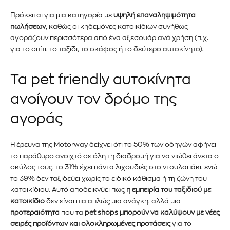
Πρόκειται για μια κατηγορία με
υψηλή επαναληψιμότητα
πωλήσεων
, καθώς οι κηδεμόνες κατοικίδιων συνήθως
αγοράζουν περισσότερα από ένα αξεσουάρ ανά χρήση (π.χ.
για το σπίτι, το ταξίδι, το σκάφος ή το δεύτερο αυτοκίνητο).
Τα pet friendly αυτοκίνητα
ανοίγουν τον δρόμο της
αγοράς
Η έρευνα της Motorway δείχνει ότι το 50% των οδηγών αφήνει
το παράθυρο ανοιχτό σε όλη τη διαδρομή για να νιώθει άνετα ο
σκύλος τους, το 31% έχει πάντα λιχουδιές στο ντουλαπάκι, ενώ
το 39% δεν ταξιδεύει χωρίς το ειδικό κάθισμα ή τη ζώνη του
κατοικίδιου. Αυτό αποδεικνύει πως
η εμπειρία του ταξιδιού με
κατοικίδιο
δεν είναι πια απλώς μια ανάγκη, αλλά μια
προτεραιότητα
που τα
pet shops μπορούν να καλύψουν με νέες
σειρές προϊόντων και ολοκληρωμένες προτάσεις
για το