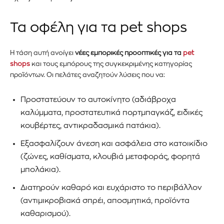
ενημερωθείτε πρώτοι για τα νέα
Τα οφέλη για τα pet shops
προϊόντα και τις εξελίξεις της
αγοράς.
Η τάση αυτή ανοίγει
νέες εμπορικές προοπτικές για τα
pet
shops
και τους εμπόρους της συγκεκριμένης κατηγορίας
Για να εγγραφείτε, απλώς εισάγετε τη διεύθυνση email σας
προϊόντων. Οι πελάτες αναζητούν λύσεις που να:
στον ιστότοπό μας ή κάντε κλικ στο κουμπί εγγραφής
παρακάτω. Μην ανησυχείτε, σεβόμαστε την ιδιωτικότητά σας
Προστατεύουν το αυτοκίνητο (αδιάβροχα
και δεν θα σας στείλουμε ανεπιθύμητα μηνύματα. Οι
καλύμματα, προστατευτικά πορτμπαγκάζ, ειδικές
πληροφορίες σας είναι ασφαλείς μαζί μας.
κουβέρτες, αντικραδασμικά πατάκια).
Εξασφαλίζουν άνεση και ασφάλεια στο κατοικίδιο
(ζώνες, καθίσματα, κλουβιά μεταφοράς, φορητά
μπολάκια).
ΕΓΓΡΑΦΉ!
Διατηρούν καθαρό και ευχάριστο το περιβάλλον
(αντιμικροβιακά σπρέι, αποσμητικά, προϊόντα
Διάβασα και αποδέχομαι την
Πολιτική Απορρήτου
.
καθαρισμού).