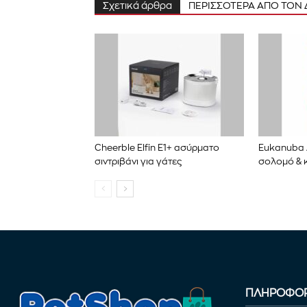
Σχετικά άρθρα
ΠΕΡΙΣΣΟΤΕΡΑ ΑΠΟ ΤΟΝ
Cheerble Elfin E1+ ασύρματο
Eukanuba 
σιντριβάνι για γάτες
σολομό & κ
ΠΛΗΡΟΦΟΡ