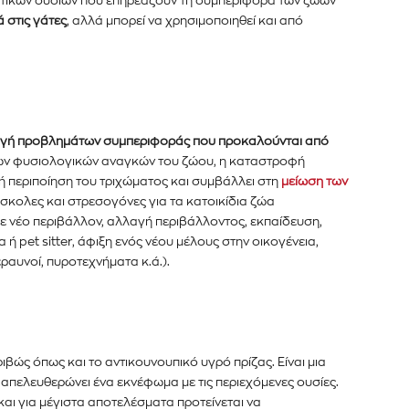
τικών ουσιών που επηρεάζουν τη συμπεριφορά των ζώων
ά στις γάτες
, αλλά μπορεί να χρησιμοποιηθεί και από
γή προβλημάτων συμπεριφοράς που προκαλούνται από
των φυσιολογικών αναγκών του ζώου, η καταστροφή
ή περιποίηση του τριχώματος και
συμβάλλει στη
μείωση των
ύσκολες και στρεσογόνες για τα κατοικίδια ζώα
ε νέο περιβάλλον, αλλαγή περιβάλλοντος, εκπαίδευση,
ία ή
pet sitter
, άφιξη ενός νέου μέλους στην οικογένεια,
εραυνοί, πυροτεχνήματα
κ.ά.
).
ιβώς όπως και το αντικουνουπικό υγρό πρίζας. Είναι μια
ι απελευθερώνει ένα εκνέφωμα με τις περιεχόμενες ουσίες.
και για μέγιστα αποτελέσματα προτείνεται να