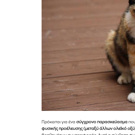
πρώτοι για τα νέα προϊόντ
εξελίξεις της αγοράς.
Για να εγγραφείτε, απλώς εισάγετε τη 
κάντε κλικ στο κουμπί εγγραφής παρα
ιδιωτικότητά σας και δεν θα σας στεί
σας είναι ασφαλείς μαζί μας.
Πρόκειται για ένα
σύγχρονο παρασκεύασμα
που
φυσικής προέλευσης (μεταξύ άλλων ολεϊκό οξύ