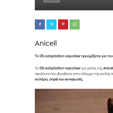
15/04/2025
Anicell
Το DS-adaptation vaporizer προορίζεται για τον
Το
DS-adaptation vaporizer
για γάτες της
Anicel
προϊόντα που βοηθούν στον έλεγχο της καλής σ
κολάρα, σπρέι και εκνεφωτές
.
Εγγραφείτε στο Newslett
PetshopMarket.gr και ε