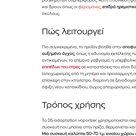
βοηθημάτων συμπεριφοράς. Αυτή η σύνθεση φυ
και δρουν όπως οι
φερομόνες
,
επιδρά ηρεμιστικ
σκύλους.
Πώς λειτουργεί
Πιο συγκεκριμένα, το προϊόν βοηθά στην
αποφυ
αυξημένο άγχος
, όπως η αδυναμία εκτέλεσης 
αντικειμένων, το επίμονο γάβγισμα
,
η υπερβολικ
επιπέδων του στρες
σε καταστάσεις που είναι δ
(αποχωρισμός από τη μητέρα και προσαρμογή σ
επίσκεψη στον κτηνίατρο, διαμονή σε ξενοδοχε
άφιξη νέου κατοικίδιου, άγχος αποχωρισμού, κ
Τρόπος χρήσης
Το DS-adaptation vaporizer χρησιμοποιείται ακρ
συσκευή που μπαίνει στην πρίζα, θερμαίνεται κα
Μια συσκευή καλύπτει 50-70 τ.μ. ενιαίου χώρου