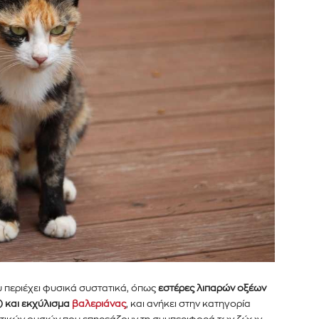
α και τις
διεύθυνση email σας στον ιστότοπό μας ή
κάτω. Μην ανησυχείτε, σεβόμαστε την
Διάβασα και 
λουμε ανεπιθύμητα μηνύματα. Οι πληροφορίες
 περιέχει φυσικά συστατικά, όπως
εστέρες λιπαρών οξέων
) και εκχύλισμα
βαλεριάνας
, και ανήκει στην κατηγορία