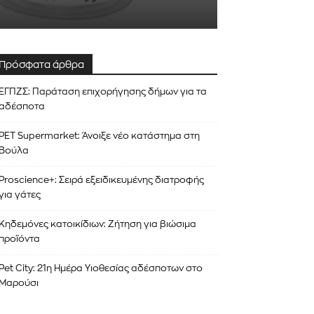
Πρόσφατα άρθρα
ΕΓΠΖΣ: Παράταση επιχορήγησης δήμων για τα
αδέσποτα
PET Supermarket: Άνοιξε νέο κατάστημα στη
Βούλα
Proscience+: Σειρά εξειδικευμένης διατροφής
για γάτες
Κηδεμόνες κατοικίδιων: Ζήτηση για βιώσιμα
προϊόντα
Pet City: 21η Ημέρα Υιοθεσίας αδέσποτων στο
Μαρούσι