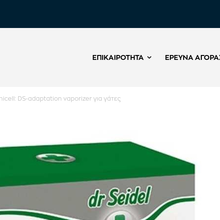
ΕΠΙΚΑΙΡΌΤΗΤΑ
ΈΡΕΥΝΑ ΑΓΟΡΆ
nicell: DS-adaptation vaporizer για γάτες