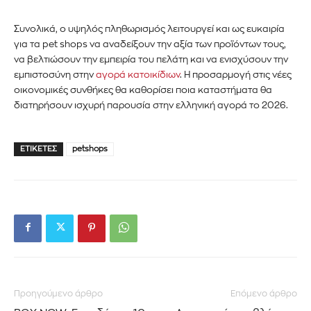
και δεν θα σας στείλουμε ανεπιθύμητα μηνύματα. Οι
πληροφορίες σας είναι ασφαλείς μαζί μας.
Συνολικά, ο υψηλός πληθωρισμός λειτουργεί και ως ευκαιρία
για τα pet shops να αναδείξουν την αξία των προϊόντων τους,
να βελτιώσουν την εμπειρία του πελάτη και να ενισχύσουν την
εμπιστοσύνη στην
αγορά κατοικίδιων
. Η προσαρμογή στις νέες
οικονομικές συνθήκες θα καθορίσει ποια καταστήματα θα
διατηρήσουν ισχυρή παρουσία στην ελληνική αγορά το 2026.
ΕΓΓΡΑΦΉ!
Διάβασα και αποδέχομαι την
Πολιτική Απορρήτου
.
ΕΤΙΚΈΤΕΣ
petshops
Προηγούμενο άρθρο
Επόμενο άρθρο