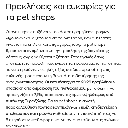
Προκλήσεις και ευκαιρίες για
τα pet shops
Οι ανατιμήσεις αυξάνουν το κόστος προμήθειας τροφών,
λιχουδιών και αξεσουάρ για τα pet shops, ενώ οι πελάτες
γίνονται πιο επιλεκτικοί στις αγορές τους. Τα pet shops
βρίσκονται αντιμέτωπα με την πρόκληση της διαχείρισης
Εγγραφείτε στο Newsletter του
κόστους χωρίς να θίγεται η ζήτηση. Στρατηγικές όπως
στοχευμένες προωθητικές ενέργειες, προγράμματα πιστότητας,
PetshopMarket.gr και
πακέτα προϊόντων υψηλής αξίας και διαφοροποίηση στις
επιλογές προσφέρουν τη δυνατότητα διατήρησης της
ενημερωθείτε πρώτοι για τα νέα
ανταγωνιστικότητας.
Οι εκτιμήσεις για το 2026 προβλέπουν
σταδιακή αποκλιμάκωση του πληθωρισμού
, με το δείκτη να
προϊόντα και τις εξελίξεις της
προσεγγίζει το 2,1%, παραμένοντας όμως
υψηλότερος από
αγοράς.
αυτόν της Ευρωζώνης
. Για τα pet shops, η σωστή
παρακολούθηση των τάσεων τιμών
και η
ευέλικτη διαχείριση
αποθεμάτων και τιμών
θα καθορίσουν την ικανότητά τους να
Για να εγγραφείτε, απλώς εισάγετε τη διεύθυνση email σας
στον ιστότοπό μας ή κάντε κλικ στο κουμπί εγγραφής
διατηρήσουν κερδοφορία και να ανταποκριθούν στις ανάγκες
παρακάτω. Μην ανησυχείτε, σεβόμαστε την ιδιωτικότητά σας
των πελατών.