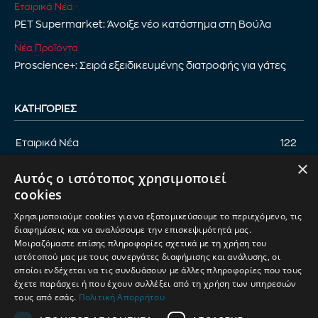
Εταιρικά Νέα
PET Supermarket: Άνοιξε νέο κατάστημα στη Βούλα
Νέα Προϊόντα
Proscience+: Σειρά εξειδικευμένης διατροφής για γάτες
ΚΑΤΗΓΟΡΊΕΣ
Εταιρικά Νέα
122
×
Επικαιρότητα
122
Αυτός ο ιστότοπος χρησιμοποιεί
Αφιέρωμα
94
cookies
Εκδηλώσεις
89
Χρησιμοποιούμε cookies για να εξατομικεύσουμε το περιεχόμενο, τις
Νέα Προϊόντα
82
διαφημίσεις και να αναλύσουμε την επισκεψιμότητά μας.
Μοιραζόμαστε επίσης πληροφορίες σχετικά με τη χρήση του
Παρουσίαση προϊόντων
82
ιστότοπού μας με τους συνεργάτες διαφήμισης και ανάλυσης, οι
οποίοι ενδέχεται να τις συνδυάσουν με άλλες πληροφορίες που τους
Έρευνα
71
έχετε παράσχει ή που έχουν συλλέξει από τη χρήση των υπηρεσιών
τους από εσάς.
Πολιτική Απορρήτου