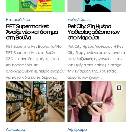
Εταιρικά Νέα
Εκδηλώσεις
PET Supermarket:
Pet City: 21η Ημέρα
Άνοιξε νέο κατάστημα
Υιοθεσίας αδέσποτων
στη Βούλα
στο Μαρούσι
PET Supermarket Βούλα Το 14ο
Pet City Ημέρα Υιοθεσίας Η Pet
PET Supermarket στη Βούλα
City διοργανώνει σε συνεργασία
930 τ.μ. άνοιξε τις πόρτες του
με φιλοζωικές οργανώσεις την
και προσφέρει μια
21η Ημέρα Υιοθεσίας με στόχο
ολοκληρωμένη εμπειρία αγορών
την ενίσχυση της υιοθεσίας
για κατοικίδια και κηδεμόνες....
αδέσποτων ζώων....
Εγγραφείτε στο Newsletter του
PetshopMarket.gr και
Αφιέρωμα
Αφιέρωμα