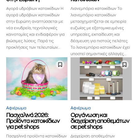
Αγορά υδρόβιων κατοικίδιων Η
Λιανεμπόριο κατοικίδιων Το
αγορά υδρόβιων κατοικίδιων
λιανεμπόριο κατοικίδιων
στην Ευρώπη αναπτύσσεται με
μετασχηματίζεται σε εμπειρία
νέα ενυδρεία, τεχνολογικές
ευζωίας με εξατομικευμένες
καινοτομίες και ενδιαφέρον για
υπηρεσίες, εκπαίδευση και
βιώσιμες λύσεις. Παρά τις
δέσμευση για πιστούς πελάτες.
προκλήσεις των τελευταίων...
Το λιανεμπόριο κατοικίδιων έχει
υποστεί σημαντικές αλλαγές...
Αφιέρωμα
Αφιέρωμα
Πασχαλινά 2026:
Οργάνωση και
Προϊόντα κατοικίδιων
διαχείριση αποθεμάτων
για pet shops
σε pet shops
Πασχαλινά προϊόντα κατοικίδιων
Διαχείριση αποθεμάτων