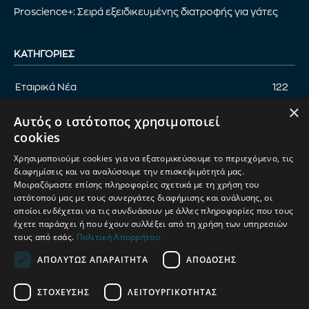
Proscience+: Σειρά εξειδικευμένης διατροφής για γάτες
ΚΑΤΗΓΟΡΊΕΣ
Εταιρικά Νέα
122
×
Επικαιρότητα
122
Αυτός ο ιστότοπος χρησιμοποιεί
Αφιέρωμα
94
cookies
Εκδηλώσεις
89
Χρησιμοποιούμε cookies για να εξατομικεύσουμε το περιεχόμενο, τις
Νέα Προϊόντα
82
διαφημίσεις και να αναλύσουμε την επισκεψιμότητά μας.
Μοιραζόμαστε επίσης πληροφορίες σχετικά με τη χρήση του
Παρουσίαση προϊόντων
82
ιστότοπού μας με τους συνεργάτες διαφήμισης και ανάλυσης, οι
οποίοι ενδέχεται να τις συνδυάσουν με άλλες πληροφορίες που τους
Έρευνα
71
έχετε παράσχει ή που έχουν συλλέξει από τη χρήση των υπηρεσιών
τους από εσάς.
Πολιτική Απορρήτου
ΑΠΟΛΎΤΩΣ ΑΠΑΡΑΊΤΗΤΑ
ΑΠΌΔΟΣΗΣ
ΟΡΟΙ ΧΡΗΣΗΣ
ΠΟΛΙΤΙΚΗ ΑΠΟΡΡΗΤΟΥ
ΣΤΌΧΕΥΣΗΣ
ΛΕΙΤΟΥΡΓΙΚΌΤΗΤΑΣ
ΔΙΑΧΕΙΡΙΣΗ ΑΠΟΡΡΗΤΟΥ