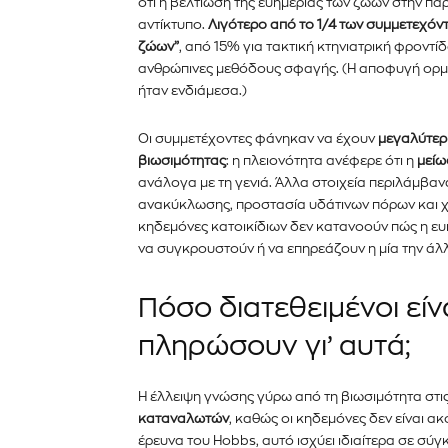
ότι η βελτίωση της ευημερίας των ζώων στην π
αντίκτυπο.
Λιγότερο από το 1/4 των συμμετεχόντω
ζώων”
, από 15% για τακτική κτηνιατρική φροντ
ανθρώπινες μεθόδους σφαγής. (Η αποφυγή ορμ
ήταν ενδιάμεσα.)
Οι συμμετέχοντες φάνηκαν να έχουν
μεγαλύτερη
βιωσιμότητας
: η πλειονότητα ανέφερε ότι η
μείω
ανάλογα με τη γενιά. Άλλα στοιχεία περιλάμβα
ανακύκλωσης, προστασία υδάτινων πόρων και χ
κηδεμόνες κατοικίδιων δεν κατανοούν πώς η ευ
να συγκρουστούν ή να επηρεάζουν η μία την άλλ
Πόσο διατεθειμένοι είν
πληρώσουν γι’ αυτά;
Η έλλειψη γνώσης γύρω από τη βιωσιμότητα στις
καταναλωτών
, καθώς οι κηδεμόνες δεν είναι α
έρευνα του Hobbs, αυτό ισχύει ιδιαίτερα σε σύ