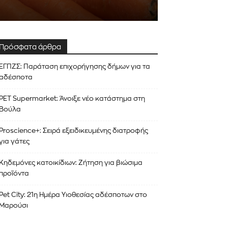
Πρόσφατα άρθρα
ΕΓΠΖΣ: Παράταση επιχορήγησης δήμων για τα
αδέσποτα
PET Supermarket: Άνοιξε νέο κατάστημα στη
Βούλα
Proscience+: Σειρά εξειδικευμένης διατροφής
για γάτες
Κηδεμόνες κατοικίδιων: Ζήτηση για βιώσιμα
προϊόντα
Pet City: 21η Ημέρα Υιοθεσίας αδέσποτων στο
Μαρούσι