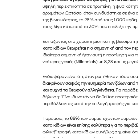
υψηλή περιεκτικότητα σε πρωτεΐνη, η φυσικότη
Για να εγγραφείτε, απλώς εισάγετε τη 
αρωμάτων. Ωστόσο, όταν συνδυάστηκε σε ένα 
κάντε κλικ στο κουμπί εγγραφής παρα
της βιωσιμότητας, το 28% από τους 1.000 κηδε
ιδιωτικότητά σας και δεν θα σας στεί
τους, λίγο κάτω από το 30% που επέλεξε την τιμή
σας είναι ασφαλείς μαζί μας.
Εστιάζοντας στα χαρακτηριστικά της βιωσιμότητ
κατοικίδιων θεωρείται πιο σημαντική από τον π
Ιδιαίτερα σημαντική ήταν αυτή η προτίμηση για τ
νεότερες γενιές (
M
illennials) με 8,28 και τις με
Ενδιαφέρον είναι ότι, όταν ρωτήθηκαν πόσο σ
διακρίνουν σαφώς την ευημερία των ζώων από τ
και συχνά τα θεωρούν αλληλένδετα
. Για παράδ
δήλωση: “Είναι δυνατόν να δοθεί ίση προτεραιό
περιβάλλοντος κατά την επιλογή τροφής για κατο
Παρόμοια, το
69%
των συμμετεχόντων συμφών
κατοικίδιων είναι επίσης καλύτερα για το περιβ
φιλική” τροφή κατοικίδιων συνήθως σημαίνει ότ