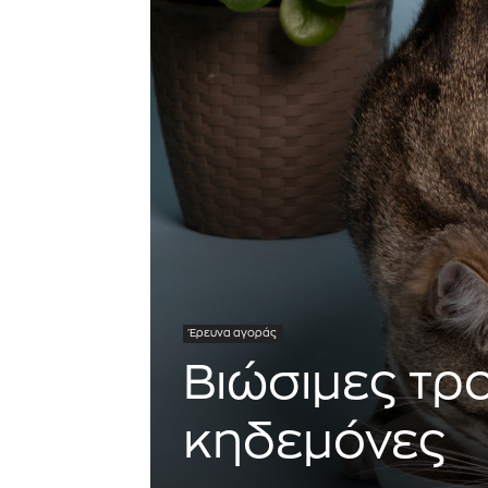
Έρευνα αγοράς
Βιώσιμες τρο
κηδεμόνες