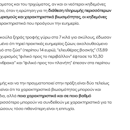
ρματος και του τριχώματος, αν και οι νεότεροι κηδεμόνες
ο, όταν η ερώτηση για τη
διάθεση πληρωμής περισσότερων
ρισμούς και χαρακτηριστικά βιωσιμότητας, οι κηδεμόνες
 χαρακτηριστικά που προάγουν την ευημερία.
κούλα ξηράς τροφής γύρω στα 7 κιλά για σκύλους, έδωσαν
μένο ότι τηρεί πρακτικές ευημερίας ζώων, ακολουθούμενο
 στα ζώα” (περίπου 14 ευρώ), “ελευθέρας βοσκής” (13,89
ισχυρισμός “φιλικό προς το περιβάλλον” έφτασε τα 10,30
νθρακα” και “φιλικό προς τον πλανήτη” έπεσαν στα περίπου
ής και να την πραγματοποιεί στην πράξη είναι δύο τελείως
ίναι ότι τα χαρακτηριστικά βιωσιμότητας μπορούν και
δια, αλλά
ποια χαρακτηριστικά και σε ποιο βαθμό
ερισσότερο μπορούν να συνδεθούν με χαρακτηριστικά για τα
ώσουν, τόσο πιθανότερη είναι η επιτυχία.