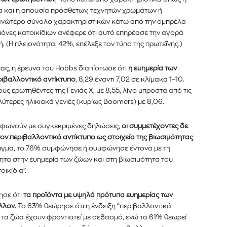
τα και η απουσία πρόσθετων, τεχνητών χρωμάτων ή
διεύθυνση email σας στον ιστότοπό μας ή
ανώτερο σύνολο χαρακτηριστικών κάτω από την ομπρέλα
κάτω. Μην ανησυχείτε, σεβόμαστε την
Διάβασα και 
μόνες κατοικίδιων ανέφερε ότι αυτό επηρέασε την αγορά
λουμε ανεπιθύμητα μηνύματα. Οι πληροφορίες
. (Η πλειονότητα, 42%, επέλεξε τον τύπο της πρωτεΐνης.)
ας, η έρευνα του Hobbs διαπίστωσε ότι
η ευημερία των
εριβαλλοντικό αντίκτυπο
, 8,29 έναντι 7,02 σε κλίμακα 1–10.
ους ερωτηθέντες της Γενιάς Χ, με 8,55, λίγο μπροστά από τις
γαλύτερες
ηλικιακά
γενιές (κυρίως
B
oomers) με 8,06.
υμφωνούν με συγκεκριμένες δηλώσεις,
οι συμμετέχοντες δε
ον περιβαλλοντικό αντίκτυπο ως στοιχεία της βιωσιμότητας
ειγμα, το 76% συμφώνησε ή συμφώνησε έντονα με τη
τητα στην ευημερία των ζώων και στη βιωσιμότητα του
ικίδια”.
ησε ότι
τα προϊόντα με υψηλά πρότυπα ευημερίας των
άλλον
. Το 63% θεώρησε ότι η ένδειξη “περιβαλλοντικά
ι τα ζώα έχουν φροντιστεί με σεβασμό, ενώ το 61% θεωρεί