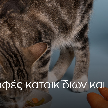
φές κατοικίδιων και