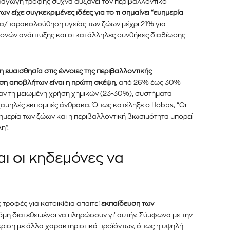
αραγωγή τροφής συχνά αυξάνει τον περιβαλλοντικό
ν είχε συγκεκριμένες ιδέες για το τι σημαίνει “ευημερία
ίδα/παρακολούθηση υγείας των ζώων μέχρι 21% για
ονών ανάπτυξης και οι κατάλληλες συνθήκες διαβίωσης
 ευαισθησία στις έννοιες της περιβαλλοντικής
ση αποβλήτων είναι η πρώτη σκέψη
, από 26% έως 30%
ναν τη μειωμένη χρήση χημικών (23-30%), συστήματα
αμηλές εκπομπές άνθρακα. Όπως κατέληξε ο Hobbs, “Οι
ημερία των ζώων και η περιβαλλοντική βιωσιμότητα μπορεί
η”.
αι οι κηδεμόνες να
 τροφές για κατοικίδια απαιτεί
εκπαίδευση των
κόμη διατεθειμένοι να πληρώσουν γι’ αυτήν. Σύμφωνα με την
γκριση με άλλα χαρακτηριστικά προϊόντων, όπως η υψηλή