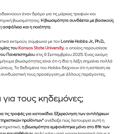
οδεικνύουν έναν δρόμο για τις μάρκες τροφών και
τηγική βιωσιμότητας:
Η βιωσιμότητα συνδέεται με βασικούς
η ασφάλεια και η ποιότητα.
ατικά εκτιμούν, σύμφωνα με τον
Lonnie Hobbs Jr., Ph.D.,
ομίας του
Kansas State University
, ο οποίος παρουσίασε
του Πανεπιστημίου
στις 9 Σεπτεμβρίου 2025. Ένας ακόμη
νυμα βιωσιμότητας είναι ότι η ίδια η λέξη σημαίνει πολλά
πους. Τα δεδομένα του Hobbs δείχνουν ότι η εστίαση σε
η συνδυαστική τους προσέγγιση με άλλους παράγοντες,
α για τους κηδεμόνες;
er του
νημερωθείτε
ια τις τροφές για κατοικίδια: Εξερεύνηση των αντιλήψεων
α και τις
κτηριστικών προϊόντων”
ανέδειξε πώς λειτουργεί αυτή η
κτηριστικό,
η βιωσιμότητα εμφανίστηκε μόνο στο 8% των
 των ερωτηθέντων
, πολύ κάτω από χαρακτηριστικά όπως η