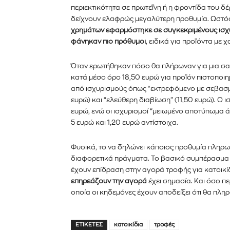
περιεκτικότητα σε πρωτεΐνη ή η φροντίδα του δέ
δείχνουν ελαφρώς μεγαλύτερη προθυμία. Ωστόσ
χρημάτων εφαρμόστηκε σε συγκεκριμένους ισχυ
φάνηκαν πιο πρόθυμοι
, ειδικά για προϊόντα με
Όταν ερωτήθηκαν πόσο θα πλήρωναν για μια σα
κατά μέσο όρο 18,50 ευρώ για προϊόν πιστοποιη
από ισχυρισμούς όπως “εκτρεφόμενο με σεβασμό
ευρώ) και “ελεύθερη διαβίωση” (11,50 ευρώ). Ο 
ευρώ, ενώ οι ισχυρισμοί “μειωμένο αποτύπωμα ά
5 ευρώ και 1,20 ευρώ αντίστοιχα.
Φυσικά, το να δηλώνει κάποιος προθυμία πληρωμ
διαφορετικά πράγματα. Το βασικό συμπέρασμα ε
έχουν επίδραση στην αγορά τροφής για κατοικί
επηρεάζουν την αγορά
έχει σημασία. Και όσο π
οποία οι κηδεμόνες έχουν αποδείξει ότι θα πληρ
ΕΤΙΚΈΤΕΣ
κατοικίδια
τροφές