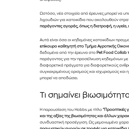
Ωστόσο, νέα στοιχεία από έρευνες μπορεί να υπ
λιχουδιών για κατοικίδια που ακολουθούν στρα
παράγοντες αγοράς, όπως η διατροφή, η υγεία, 
Αυτά είναι όσα οι κηδεμόνες κατοικίδιων πραγμ
επίκουρο καθηγητή στο Τμήμα Αγροτικής Οικον
δεδομένα από την έρευνα στο
Pet Food Collab 
παράγοντας για την προσέλκυση κηδεμόνων με μή
διαφορετικά πράγματα για διαφορετικούς ανθρώ
συγκεκριμένους ορισμούς και ισχυρισμούς και 
μπορεί να αποδώσει.
Τι σημαίνει βιωσιμότητ
Εγγραφείτε στο Newslett
PetshopMarket.gr και ε
Η παρουσίαση του Hobbs με τίτλο
“Προοπτικές γ
πρώτοι για τα νέα προϊόντ
και της αξίας της βιωσιμότητας και άλλων χαρα
συνδυαστική προσέγγιση. Ως μεμονωμένο χαρα
εξελίξεις της αγοράς.
πραγματικών αγορών σε τροφές για κατοικίδια