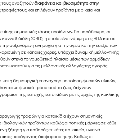
ες τους αναζητούν
διαφάνεια και βιωσιμότητα στην
 τροφές τους και επιλέγουν προϊόντα με οικεία και
πίσης σημαντικές τάσεις προϊόντων. Για παράδειγμα, οι
 κανναβιδιόλη (CBD), η οποία είναι νόμιμη στις ΗΠΑ και σε
την αυξανόμενη ανησυχία για την υγεία και την ευεξία των
ριορισμένη σε κάποιες χώρες, υπάρχει δυναμική μελλοντικής
ουθούν στενά το νομοθετικό πλαίσιο μέσω των αρμόδιων
ετοιμαστούν για τις μελλοντικές αλλαγές της αγοράς.
ία και η δημιουργική επαναχρησιμοποίηση φυσικών υλικών,
ονται με φυσικό τρόπο από τα ζώα, δείχνουν
άμμιση της κατοχής κατοικίδιων με τις αρχές της κυκλικής
 παραγωγής τροφών για κατοικίδια έχουν σημαντικές
ι βιολογικών προϊόντων, καθώς οι τοπικές μάρκες σε κάθε
 ζήτηση για καθαρές ετικέτες και οικεία, υγιεινά
ριστικός παράγοντας διαφοροποίησης. Καθώς οι