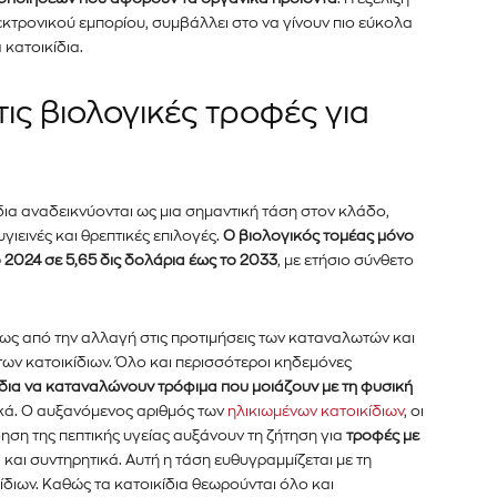
λεκτρονικού εμπορίου, συμβάλλει στο να γίνουν πιο εύκολα
 κατοικίδια.
er του
τις βιολογικές τροφές για
νημερωθείτε
α και τις
ίδια αναδεικνύονται ως μια σημαντική τάση στον κλάδο,
ιεινές και θρεπτικές επιλογές.
Ο βιολογικός τομέας μόνο
διεύθυνση email σας στον ιστότοπό μας ή
ο 2024 σε 5,65 δις δολάρια έως το 2033
, με ετήσιο σύνθετο
κάτω. Μην ανησυχείτε, σεβόμαστε την
Διάβασα και 
λουμε ανεπιθύμητα μηνύματα. Οι πληροφορίες
ως από την αλλαγή στις προτιμήσεις των καταναλωτών και
των κατοικίδιων. Όλο και περισσότεροι κηδεμόνες
ίδια να καταναλώνουν τρόφιμα που μοιάζουν με τη φυσική
ικά. Ο αυξανόμενος αριθμός των
ηλικιωμένων κατοικίδιων
, οι
ηση της πεπτικής υγείας αυξάνουν τη ζήτηση για
τροφές με
 και συντηρητικά. Αυτή η τάση ευθυγραμμίζεται με τη
διων. Καθώς τα κατοικίδια θεωρούνται όλο και