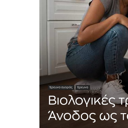
Έρευνα αγοράς
Έρευνα
Βιολογικές τ
Άνοδος ως τ