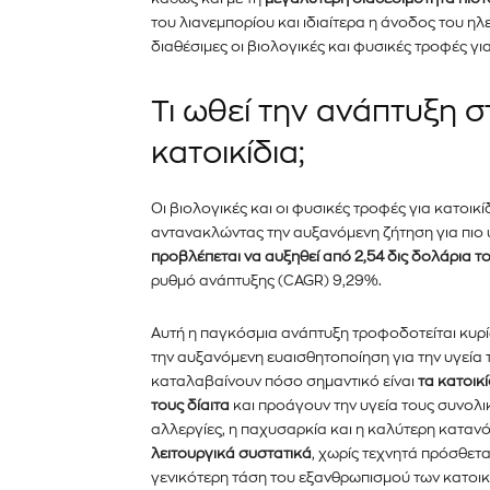
του λιανεμπορίου και ιδιαίτερα η άνοδος του η
διαθέσιμες οι βιολογικές και φυσικές τροφές για
Εγγραφείτε στο Newslett
Τι ωθεί την ανάπτυξη σ
PetshopMarket.gr και ε
κατοικίδια;
πρώτοι για τα νέα προϊόντ
εξελίξεις της αγοράς.
Οι βιολογικές και οι φυσικές τροφές για κατοικ
αντανακλώντας την αυξανόμενη ζήτηση για πιο υγ
Για να εγγραφείτε, απλώς εισάγετε τη 
προβλέπεται να αυξηθεί από 2,54 δις δολάρια τ
κάντε κλικ στο κουμπί εγγραφής παρα
ρυθμό ανάπτυξης (CAGR) 9,29%.
ιδιωτικότητά σας και δεν θα σας στεί
σας είναι ασφαλείς μαζί μας.
Αυτή η παγκόσμια ανάπτυξη τροφοδοτείται κυρί
την αυξανόμενη ευαισθητοποίηση για την υγεία 
καταλαβαίνουν πόσο σημαντικό είναι
τα κατοικ
τους δίαιτα
και προάγουν την υγεία τους συνολ
αλλεργίες, η παχυσαρκία και η καλύτερη κατανό
λειτουργικά συστατικά
, χωρίς τεχνητά πρόσθετα
γενικότερη τάση του εξανθρωπισμού των κατοικί