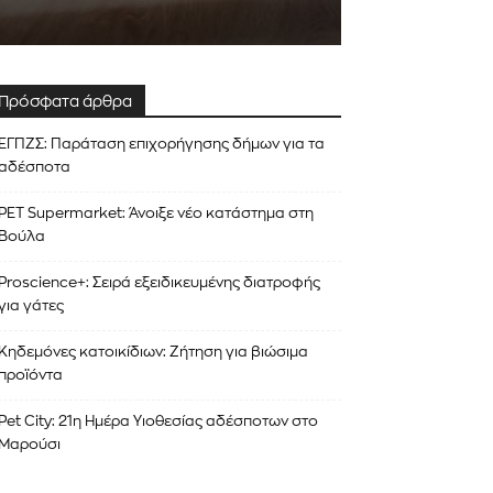
Πρόσφατα άρθρα
ΕΓΠΖΣ: Παράταση επιχορήγησης δήμων για τα
αδέσποτα
PET Supermarket: Άνοιξε νέο κατάστημα στη
Βούλα
Proscience+: Σειρά εξειδικευμένης διατροφής
για γάτες
Κηδεμόνες κατοικίδιων: Ζήτηση για βιώσιμα
προϊόντα
Pet City: 21η Ημέρα Υιοθεσίας αδέσποτων στο
Μαρούσι