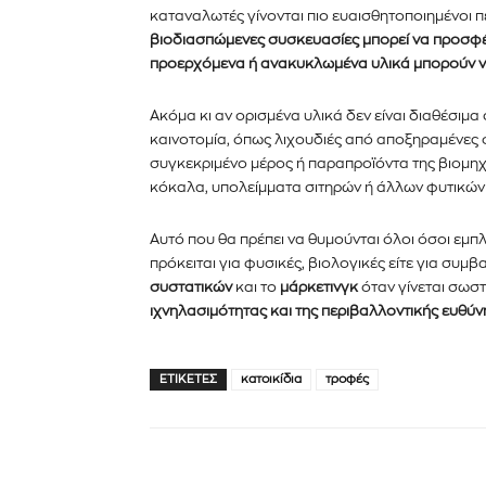
καταναλωτές γίνονται πιο ευαισθητοποιημένοι 
βιοδιασπώμενες συσκευασίες μπορεί να προσφέρ
προερχόμενα ή ανακυκλωμένα υλικά μπορούν ν
Ακόμα κι αν ορισμένα υλικά δεν είναι διαθέσιμα 
καινοτομία, όπως λιχουδιές από αποξηραμένες
συγκεκριμένο μέρος ή παραπροϊόντα της βιομηχ
κόκαλα, υπολείμματα σιτηρών ή άλλων φυτικών
Αυτό που θα πρέπει να θυμούνται όλοι όσοι εμπ
πρόκειται για φυσικές, βιολογικές είτε για συμβατ
συστατικών
και το
μάρκετινγκ
όταν γίνεται σωστ
ιχνηλασιμότητας και της περιβαλλοντικής ευθύν
ΕΤΙΚΈΤΕΣ
κατοικίδια
τροφές