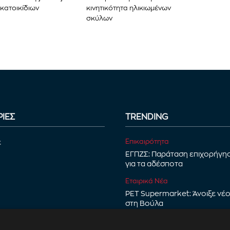
 κατοικίδιων
κινητικότητα ηλικιωμένων
σκύλων
ΙΕΣ
TRENDING
Επικαιρότητα
ε
ΕΓΠΖΣ: Παράταση επιχορήγη
για τα αδέσποτα
Εταιρικά Νέα
PET Supermarket: Άνοιξε νέ
στη Βούλα
Νέα Προϊόντα