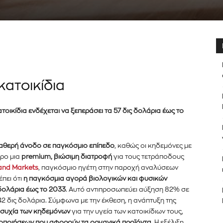
κατοικίδια
οικίδια ενδέχεται να ξεπεράσει τα 57 δις δολάρια έως το
ταθερή άνοδο σε παγκόσμιο επίπεδο
, καθώς οι κηδεμόνες με
ερο μια
premium, βιώσιμη διατροφή
για τους τετράποδους
and Markets
, παγκόσμιο ηγέτη στην παροχή αναλύσεων
πει ότι
η παγκόσμια αγορά βιολογικών και φυσικών
 δολάρια έως το 2033
. Αυτό αντιπροσωπεύει αύξηση 82% σε
,42 δις δολάρια. Σύμφωνα με την έκθεση, η ανάπτυξη της
συχία των κηδεμόνων
για την υγεία των κατοικίδιων τους,
τοποιήσεων που αφορούν τα οργανικά προϊόντα
. Η εξέλιξη