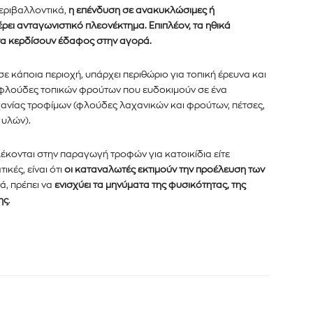
περιβαλλοντικά,
η επένδυση σε ανακυκλώσιμες ή
ει ανταγωνιστικό πλεονέκτημα. Επιπλέον, τα ηθικά
α κερδίσουν έδαφος στην αγορά.
σε κάποια περιοχή, υπάρχει περιθώριο για τοπική έρευνα και
 φλούδες τοπικών φρούτων που ευδοκιμούν σε ένα
ανίας τροφίμων (φλούδες λαχανικών και φρούτων, πέτσες,
 υλών).
λέκονται στην παραγωγή τροφών για κατοικίδια είτε
ικές, είναι ότι
οι καταναλωτές εκτιμούν την προέλευση των
ά, πρέπει να
ενισχύει τα μηνύματα της φυσικότητας, της
ης
.