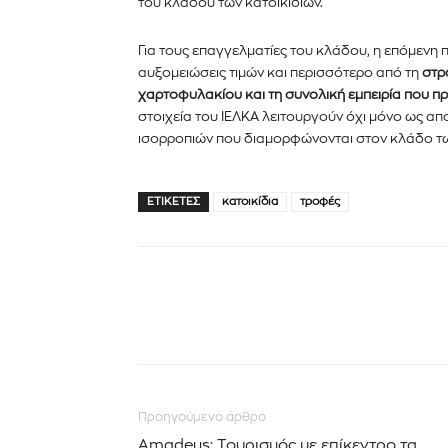
του κλάδου των κατοικίδιων.
Για τους επαγγελματίες του κλάδου, η επόμενη π
αυξομειώσεις τιμών και περισσότερο από τη
στρ
χαρτοφυλακίου και τη συνολική εμπειρία που π
στοιχεία του ΙΕΛΚΑ λειτουργούν όχι μόνο ως απ
ισορροπιών που διαμορφώνονται στον κλάδο των
ΕΤΙΚΈΤΕΣ
κατοικίδια
τροφές
Προηγούμενο άρθρο
Amadeus: Τουρισμός με επίκεντρο τα