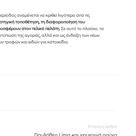
ερίοδος αναμένεται να κριθεί λιγότερο από τις
ατηγική τοποθέτηση, τη διαφοροποίηση του
ροσφέρουν στον τελικό πελάτη
. Σε αυτό το πλαίσιο, τα
οτύπωση της αγοράς, αλλά και ως ένδειξη των νέων
 τροφών και ειδών για κατοικίδια.
Επόμενο άρθρο
Πουλόβερ Lima και χειμερινά ρούχα