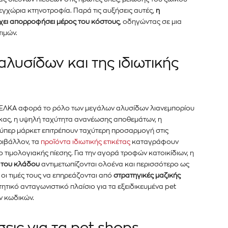
εγχώρια κτηνοτροφία. Παρά τις αυξήσεις αυτές,
η
νημερωθείτε
 έχει απορροφήσει μέρος του κόστους
, οδηγώντας σε μια
α και τις
τιμών.
λυσίδων και της ιδιωτικής
διεύθυνση email σας στον ιστότοπό μας ή
κάτω. Μην ανησυχείτε, σεβόμαστε την
Διάβασα και 
λουμε ανεπιθύμητα μηνύματα. Οι πληροφορίες
ΙΕΛΚΑ αφορά το ρόλο των μεγάλων αλυσίδων λιανεμπορίου
ακας, η υψηλή ταχύτητα ανανέωσης αποθεμάτων,
η
ούπερ μάρκετ επιτρέπουν ταχύτερη προσαρμογή στις
ριβάλλον, τα
προϊόντα ιδιωτικής ετικέτας
καταγράφουν
 τιμολογιακής πίεσης. Για την αγορά τροφών κατοικίδιων, η
 του κλάδου
αντιμετωπίζονται ολοένα και περισσότερο ως
 οι τιμές τους να επηρεάζονται από
στρατηγικές μαζικής
ιτητικό ανταγωνιστικό πλαίσιο για τα εξειδικευμένα pet
ν κωδικών.