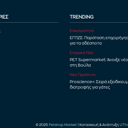
ΙΕΣ
TRENDING
Επικαιρότητα
ε
ΕΓΠΖΣ: Παράταση επιχορήγη
για τα αδέσποτα
Εταιρικά Νέα
PET Supermarket: Άνοιξε νέ
στη Βούλα
Νέα Προϊόντα
Proscience+: Σειρά εξειδικευ
διατροφής για γάτες
© 2025
Petshop Market
| Κατασκευή & Ανάπτυξη
UThi