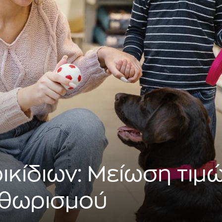
ικίδιων: Μείωση τιμ
ηθωρισμού