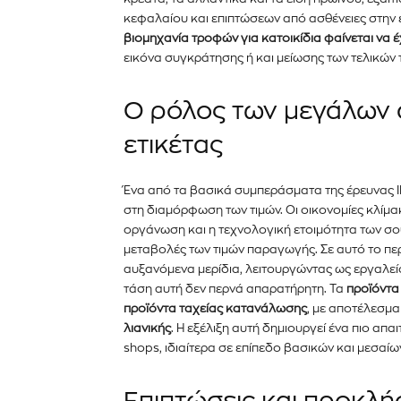
κεφαλαίου και επιπτώσεων από ασθένειες στην 
PetshopMarket.gr και ε
βιομηχανία τροφών για κατοικίδια φαίνεται να
πρώτοι για τα νέα προϊόντ
εικόνα συγκράτησης ή και μείωσης των τελικών 
εξελίξεις της αγοράς.
Ο ρόλος των μεγάλων α
Για να εγγραφείτε, απλώς εισάγετε τη 
ετικέτας
κάντε κλικ στο κουμπί εγγραφής παρα
ιδιωτικότητά σας και δεν θα σας στεί
σας είναι ασφαλείς μαζί μας.
Ένα από τα βασικά συμπεράσματα της έρευνας 
στη διαμόρφωση των τιμών. Οι οικονομίες κλίμ
οργάνωση και
η τεχνολογική ετοιμότητα των σ
μεταβολές των τιμών παραγωγής. Σε αυτό το πε
αυξανόμενα μερίδια, λειτουργώντας ως εργαλείο
τάση αυτή δεν περνά απαρατήρητη. Τα
προϊόντα
προϊόντα ταχείας κατανάλωσης
, με αποτέλεσμα
λιανικής
. Η εξέλιξη αυτή δημιουργεί ένα πιο απα
shops, ιδιαίτερα σε επίπεδο βασικών και μεσαίω