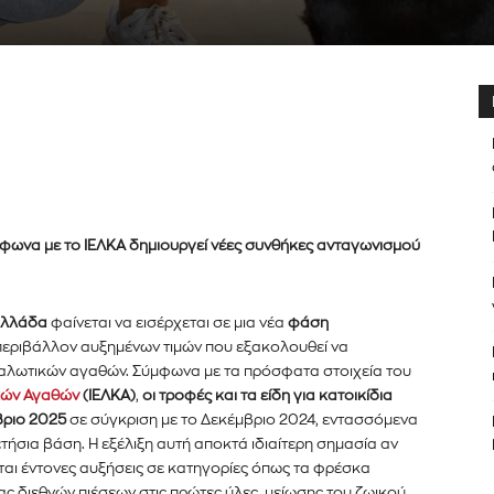
ύμφωνα με το ΙΕΛΚΑ δημιουργεί νέες συνθήκες ανταγωνισμού
 Ελλάδα
φαίνεται να εισέρχεται σε μια νέα
φάση
ο περιβάλλον αυξημένων τιμών που εξακολουθεί να
ναλωτικών αγαθών. Σύμφωνα με τα πρόσφατα στοιχεία του
κών Αγαθών
(ΙΕΛΚΑ)
,
οι τροφές και τα είδη για κατοικίδια
βριο 2025
σε σύγκριση με το Δεκέμβριο 2024, εντασσόμενα
ετήσια βάση. Η εξέλιξη αυτή αποκτά ιδιαίτερη σημασία αν
ται έντονες αυξήσεις σε κατηγορίες όπως τα φρέσκα
er του
ίας διεθνών πιέσεων στις πρώτες ύλες, μείωσης του ζωικού