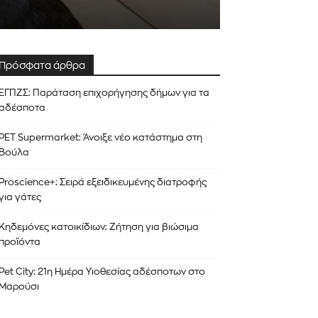
Πρόσφατα άρθρα
ΕΓΠΖΣ: Παράταση επιχορήγησης δήμων για τα
αδέσποτα
PET Supermarket: Άνοιξε νέο κατάστημα στη
Βούλα
Proscience+: Σειρά εξειδικευμένης διατροφής
για γάτες
Κηδεμόνες κατοικίδιων: Ζήτηση για βιώσιμα
προϊόντα
Pet City: 21η Ημέρα Υιοθεσίας αδέσποτων στο
Μαρούσι