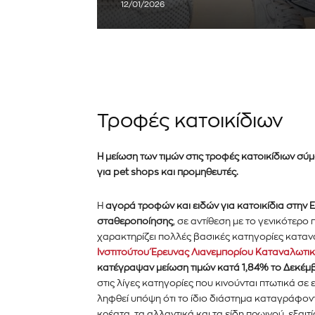
12/01/2026
Τροφές κατοικίδιων
Η μείωση των τιμών στις τροφές κατοικίδιων σ
για pet shops και προμηθευτές.
Η
αγορά τροφών και ειδών για κατοικίδια στην
σταθεροποίησης
, σε αντίθεση με το γενικότερ
χαρακτηρίζει πολλές βασικές κατηγορίες κατα
Ινστιτούτου Έρευνας Λιανεμπορίου Καταναλωτι
κατέγραψαν μείωση τιμών κατά 1,84% το Δεκέμ
στις λίγες κατηγορίες που κινούνται πτωτικά σε 
ληφθεί υπόψη ότι το ίδιο διάστημα καταγράφον
Εγγραφείτε στο Newslett
κρέατα, τα αλλαντικά και τα είδη πρωινού, εξαιτ