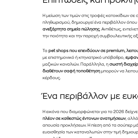
Επιπτώσεις και προκλήσ
Η μείωση των τιμών στις τροφές κατοικίδιων σ
πληθωρισμού, δημιουργεί ένα περιβάλλον όπου
ανεξάρτητα σημεία πώλησης
. Αντιθέτως, εντείν
την ποιότητα και την παροχή συμβουλευτικής α
Τα
pet shops που επενδύουν σε premium, λειτου
με επιστημονικό ή κτηνιατρικό υπόβαθρο,
εμφαν
μαζικών καναλιών. Παράλληλα, η
σωστή διαχεί
διαθέτουν σαφή τοποθέτηση
μπορούν να λειτο
κέρδους.
Ένα περιβάλλον με ευκα
Η εικόνα που διαμορφώνεται για το 2026 δείχνει
πλέον σε καθεστώς έντονων ανατιμήσεων
, αλλ
απουσία προκλήσεων. Η πίεση από τα σούπερ μάρκ
ευαισθησία των καταναλωτών στην τιμή δημιουρ