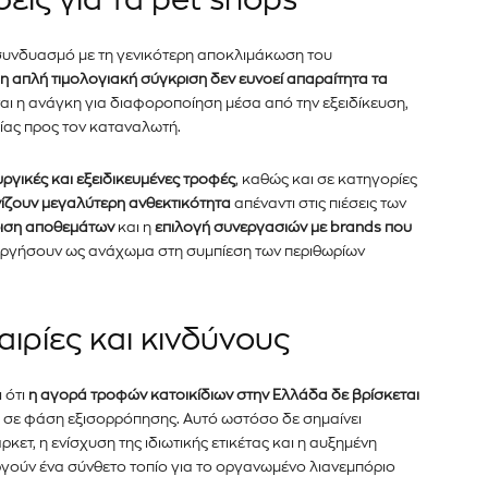
εις για τα pet shops
ε συνδυασμό με τη γενικότερη αποκλιμάκωση του
η απλή τιμολογιακή σύγκριση δεν ευνοεί απαραίτητα τα
εται η ανάγκη για διαφοροποίηση μέσα από την εξειδίκευση,
ξίας προς τον καταναλωτή.
ργικές και εξειδικευμένες τροφές
, καθώς και σε κατηγορίες
ίζουν μεγαλύτερη
ανθεκτικότητα
απέναντι στις πιέσεις των
ριση αποθεμάτων
και η
επιλογή συνεργασιών με brands που
υργήσουν ως ανάχωμα στη συμπίεση των περιθωρίων
ιρίες και κινδύνους
 ότι
η αγορά τροφών κατοικίδιων στην Ελλάδα δε βρίσκεται
ά σε φάση εξισορρόπησης. Αυτό ωστόσο δε σημαίνει
ετ, η ενίσχυση της ιδιωτικής ετικέτας και η αυξημένη
γούν ένα σύνθετο τοπίο για το οργανωμένο λιανεμπόριο