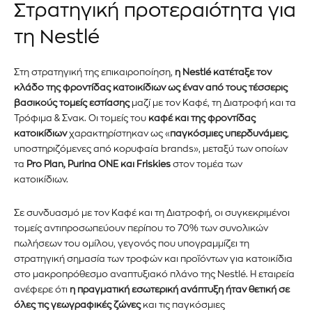
Στρατηγική προτεραιότητα για
τη Nestlé
Στη στρατηγική της επικαιροποίηση,
η Nestlé κατέταξε τον
κλάδο της φροντίδας κατοικίδιων ως έναν από τους τέσσερις
βασικούς τομείς εστίασης
μαζί με τον Καφέ, τη Διατροφή και τα
Εγγραφείτε στο Newsletter του
Τρόφιμα & Σνακ. Οι τομείς του
καφέ και της φροντίδας
κατοικίδιων
χαρακτηρίστηκαν ως «
παγκόσμιες υπερδυνάμεις
,
PetshopMarket.gr και
υποστηριζόμενες από κορυφαία brands», μεταξύ των οποίων
τα
Pro Plan, Purina ONE και Friskies
στον τομέα των
ενημερωθείτε πρώτοι για τα νέα
κατοικίδιων.
προϊόντα και τις εξελίξεις της
Σε συνδυασμό με τον Καφέ και τη Διατροφή, οι συγκεκριμένοι
αγοράς.
τομείς αντιπροσωπεύουν περίπου το 70% των συνολικών
πωλήσεων του ομίλου, γεγονός που υπογραμμίζει τη
Για να εγγραφείτε, απλώς εισάγετε τη διεύθυνση email σας
στρατηγική σημασία των τροφών και προϊόντων για κατοικίδια
στον ιστότοπό μας ή κάντε κλικ στο κουμπί εγγραφής
στο μακροπρόθεσμο αναπτυξιακό πλάνο της Nestlé. Η εταιρεία
παρακάτω. Μην ανησυχείτε, σεβόμαστε την ιδιωτικότητά σας
ανέφερε ότι
η πραγματική εσωτερική ανάπτυξη ήταν θετική σε
και δεν θα σας στείλουμε ανεπιθύμητα μηνύματα. Οι
όλες τις γεωγραφικές ζώνες
και τις παγκόσμιες