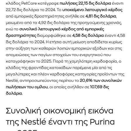
κλάδος PetCare κατέγραψε
πωλήσεις 22,15 δις δολάρια
έναντι
22,72 δις δολάρια το 2024. Το
υποκείμενο λειτουργικό κέρδος
από εμπορικές δραστηριότητες ανήλθε σε
4,81 δις δολάρια
,
μειωμένο από τα 4,92 δις δολάρια της προηγούμενης χρονιάς,
ενώ το
συνολικό λειτουργικό κέρδος από εμπορικές
δραστηριότητες
διαμορφώθηκε σε
4,58 δις δολάρια
έναντι 4,58
δις δολάρια το 2024. Η ετήσια αυτή μείωση αποδίδεται κυρίως
στην αύξηση των καθαρών λοιπών εμπορικών εξόδων και στις
απομειώσεις των παγίων στοιχείων του ενεργητικού που
καταγράφηκαν το 2025. Παρά τη χαμηλότερη κερδοφορία, ο
κλάδος της φροντίδας κατοικίδιων παρέμεινε μία από τις
μεγαλύτερες και πλέον κερδοφόρες κατηγορίες προϊόντων της
Nestlé, αντιπροσωπεύοντας περίπου το
20,6% των συνολικών
πωλήσεων του ομίλου
, οι οποίες ανήλθαν σε
107,69 δις
δολάρια
.
Συνολική οικονομική εικόνα
της
Nestlé έναντι της Purina