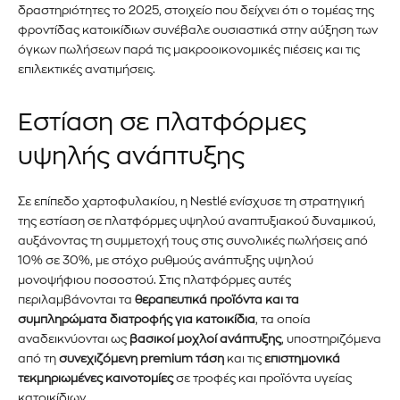
πληροφορίες σας είναι ασφαλείς μαζί μας.
δραστηριότητες το 2025, στοιχείο που δείχνει ότι ο τομέας της
φροντίδας κατοικίδιων συνέβαλε ουσιαστικά στην αύξηση των
όγκων πωλήσεων παρά τις μακροοικονομικές πιέσεις και τις
επιλεκτικές ανατιμήσεις.
Εστίαση σε πλατφόρμες
ΕΓΓΡΑΦΉ!
υψηλής ανάπτυξης
Διάβασα και αποδέχομαι την
Πολιτική Απορρήτου
.
Σε επίπεδο χαρτοφυλακίου, η Nestlé ενίσχυσε τη στρατηγική
της εστίαση σε πλατφόρμες υψηλού αναπτυξιακού δυναμικού,
αυξάνοντας τη συμμετοχή τους στις συνολικές πωλήσεις από
10% σε 30%, με στόχο ρυθμούς ανάπτυξης υψηλού
μονοψήφιου ποσοστού. Στις πλατφόρμες αυτές
περιλαμβάνονται τα
θεραπευτικά προϊόντα και τα
συμπληρώματα διατροφής για κατοικίδια
, τα οποία
αναδεικνύονται ως
βασικοί μοχλοί ανάπτυξης
, υποστηριζόμενα
από τη
συνεχιζόμενη premium τάση
και τις
επιστημονικά
τεκμηριωμένες καινοτομίες
σε τροφές και προϊόντα υγείας
κατοικίδιων.