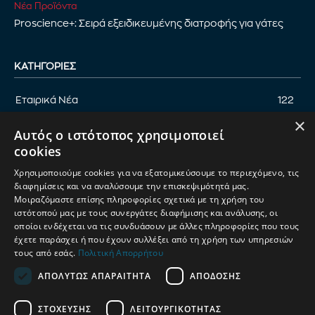
Νέα Προϊόντα
Proscience+: Σειρά εξειδικευμένης διατροφής για γάτες
ΚΑΤΗΓΟΡΊΕΣ
Εταιρικά Νέα
122
×
Επικαιρότητα
122
Αυτός ο ιστότοπος χρησιμοποιεί
Αφιέρωμα
94
cookies
Εκδηλώσεις
89
Χρησιμοποιούμε cookies για να εξατομικεύσουμε το περιεχόμενο, τις
Νέα Προϊόντα
82
διαφημίσεις και να αναλύσουμε την επισκεψιμότητά μας.
Μοιραζόμαστε επίσης πληροφορίες σχετικά με τη χρήση του
Παρουσίαση προϊόντων
82
ιστότοπού μας με τους συνεργάτες διαφήμισης και ανάλυσης, οι
οποίοι ενδέχεται να τις συνδυάσουν με άλλες πληροφορίες που τους
Έρευνα
71
έχετε παράσχει ή που έχουν συλλέξει από τη χρήση των υπηρεσιών
τους από εσάς.
Πολιτική Απορρήτου
ΑΠΟΛΎΤΩΣ ΑΠΑΡΑΊΤΗΤΑ
ΑΠΌΔΟΣΗΣ
ΟΡΟΙ ΧΡΗΣΗΣ
ΠΟΛΙΤΙΚΗ ΑΠΟΡΡΗΤΟΥ
ΣΤΌΧΕΥΣΗΣ
ΛΕΙΤΟΥΡΓΙΚΌΤΗΤΑΣ