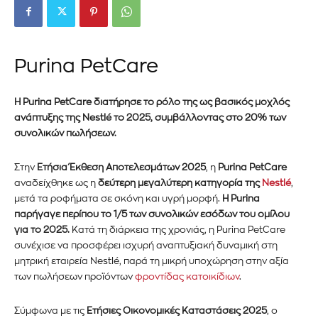
Purina PetCare
Η Purina PetCare διατήρησε το ρόλο της ως βασικός μοχλός
ανάπτυξης της Nestlé το 2025, συμβάλλοντας στο 20% των
συνολικών πωλήσεων.
Στην
Ετήσια Έκθεση Αποτελεσμάτων 2025
, η
Purina PetCare
αναδείχθηκε ως η
δεύτερη μεγαλύτερη κατηγορία της
Nestlé
,
μετά τα ροφήματα σε σκόνη και υγρή μορφή.
Η Purina
παρήγαγε περίπου το 1/5 των συνολικών εσόδων του ομίλου
για το 2025.
Κατά τη διάρκεια της χρονιάς, η Purina PetCare
συνέχισε να προσφέρει ισχυρή αναπτυξιακή δυναμική στη
μητρική εταιρεία Nestlé, παρά τη μικρή υποχώρηση στην αξία
των πωλήσεων προϊόντων
φροντίδας κατοικίδιων
.
Σύμφωνα με τις
Ετήσιες Οικονομικές Καταστάσεις 2025
, ο