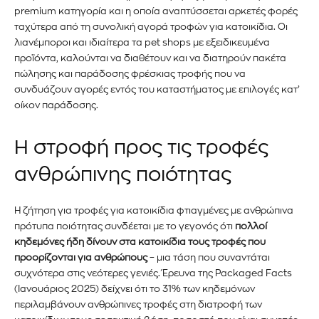
premium
κατηγορία και η οποία αναπτύσσεται αρκετές φορές
ταχύτερα από τη συνολική αγορά τροφών για κατοικίδια. Οι
λιανέμποροι και ιδιαίτερα τα pet shops με εξειδικευμένα
προϊόντα, καλούνται να διαθέτουν και να διατηρούν πακέτα
πώλησης και παράδοσης φρέσκιας τροφής που να
συνδυάζουν αγορές εντός του καταστήματος με επιλογές κατ’
οίκον παράδοσης.
Η στροφή προς τις τροφές
ανθρώπινης ποιότητας
Η ζήτηση για τροφές για κατοικίδια φτιαγμένες με ανθρώπινα
πρότυπα ποιότητας συνδέεται με το γεγονός ότι
πολλοί
κηδεμόνες ήδη δίνουν στα κατοικίδια τους τροφές που
προορίζονται για ανθρώπους
– μια τάση που συναντάται
συχνότερα στις νεότερες γενιές. Έρευνα της Packaged Facts
(Ιανουάριος 2025) δείχνει ότι το 31% των κηδεμόνων
περιλαμβάνουν ανθρώπινες τροφές στη διατροφή των