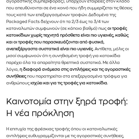
αγοραστικής συμπεριφοράς), υπάρχουν εταιρείες στον κλάδο
Για να εγγραφείτε, απλώς εισάγετε τη διεύθυνση email σας
που απευθύνονται σε ένα κοινό που ήδη συμμερίζεται τις θέσεις
στον ιστότοπό μας ή κάντε κλικ στο κουμπί εγγραφής
παρακάτω. Μην ανησυχείτε, σεβόμαστε την ιδιωτικότητά σας
τους κατά των επεξεργασμένων τροφών. Δεδομένα της
και δεν θα σας στείλουμε ανεπιθύμητα μηνύματα. Οι
Packaged Facts δείχνουν ότι τα 2/3 έως τα 3/4 των
πληροφορίες σας είναι ασφαλείς μαζί μας.
καταναλωτών συμφωνούν (σε κάποιο βαθμό) πως
οι τροφές
κατοικίδιων χωρίς τεχνητά πρόσθετα είναι πιο υγιεινές, καθώς
και οι τροφές που παρασκευάζονται από φυσικά,
ανεπεξέργαστα συστατικά είναι πιο υγιεινές
. Αντίθετα, μόλις οι
μισοί συμφωνούν ότι η συνηθισμένη τροφή για κατοικίδια
παρέχει όλα τα απαραίτητα θρεπτικά συστατικά. Με άλλα
ΕΓΓΡΑΦΉ!
λόγια,
η διαφορά ανάμεσα στις αντιλήψεις και τις αγοραστικές
συνήθειες
που παρατηρείται στα επεξεργασμένα τρόφιμα για
ανθρώπους
ισχύει και για τις τροφές για κατοικίδια
.
Διάβασα και αποδέχομαι την
Πολιτική Απορρήτου
.
Καινοτομία στην ξηρά τροφή:
Η νέα πρόκληση
Η επιτυχία της φρέσκιας τροφής όπου οι καταναλωτικές
αντιλήψεις ευθυγραμμίζονται με τις αγοραστικές συνήθειες,