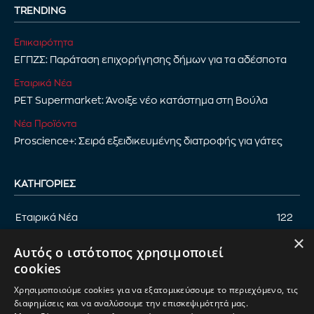
TRENDING
Επικαιρότητα
ΕΓΠΖΣ: Παράταση επιχορήγησης δήμων για τα αδέσποτα
Εταιρικά Νέα
PET Supermarket: Άνοιξε νέο κατάστημα στη Βούλα
Νέα Προϊόντα
Proscience+: Σειρά εξειδικευμένης διατροφής για γάτες
ΚΑΤΗΓΟΡΊΕΣ
Εταιρικά Νέα
122
×
Επικαιρότητα
122
Αυτός ο ιστότοπος χρησιμοποιεί
Αφιέρωμα
94
cookies
Εκδηλώσεις
89
Χρησιμοποιούμε cookies για να εξατομικεύσουμε το περιεχόμενο, τις
Νέα Προϊόντα
82
διαφημίσεις και να αναλύσουμε την επισκεψιμότητά μας.