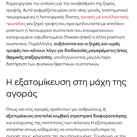
δημιούργησε την ανάγκη για την αναβάθμιση της ξηράς
τροφής. Αυτό εκφράζεται μέσα από νέας γενιάς, επιστημονικά
τεκμηριωμένες ή λειτουργικές δίαιτες,
τροφές με εναλλακτικές
πρωτεΐνες
και ξηρά τροφή που έχει εμπλουτιστεί με επιπλέον
premium ή λειτουργικά συστατικά που ενσωματώνουν
κατεψυγμένα-αφυδατωμένα (freeze-dried) ή άλλα premium
συστατικά. Παράλληλα,
αυξάνονται και οι ξηρές και υγρές
τροφές που κάνουν λόγο για διαδικασίες μαγειρέματος ήπιας
θερμικής επεξεργασίας
, υποδηλώνοντας μεγαλύτερη
διατήρηση των φυσικών θρεπτικών συστατικών.
Η εξατομίκευση στη μάχη της
αγοράς
Όπως και στις αγορές προϊόντων για ανθρώπους,
η
εξατομίκευση αποτελεί κομβική στρατηγική διαφοροποίησης
και ενίσχυσης της πιστότητας των πελατών. Η εξατομίκευση
επιτρέπει στους κηδεμόνες να αιτιολογούν καλύτερα τις
αγορές τους, κάνοντάς τες πιο στοχευμένες. Σύμφωνα με την