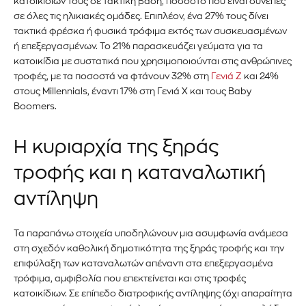
κατοικίδιων τους σε τακτική βάση, ποσοστό που είναι συνεπές
σε όλες τις ηλικιακές ομάδες. Επιπλέον, ένα 27% τους δίνει
τακτικά φρέσκα ή φυσικά τρόφιμα εκτός των συσκευασμένων
ή επεξεργασμένων. Το 21% παρασκευάζει γεύματα για τα
κατοικίδια με συστατικά που χρησιμοποιούνται στις ανθρώπινες
τροφές, με τα ποσοστά να φτάνουν 32% στη
Γενιά Ζ
και 24%
στους Millennials, έναντι 17% στη Γενιά Χ και τους
Baby
Boomers.
Η κυριαρχία της ξηράς
τροφής και η καταναλωτική
Εγγραφείτε στο Newsletter του
αντίληψη
PetshopMarket.gr και
ενημερωθείτε πρώτοι για τα νέα
Τα παραπάνω στοιχεία υποδηλώνουν μια ασυμφωνία ανάμεσα
στη σχεδόν καθολική δημοτικότητα της ξηράς τροφής και την
προϊόντα και τις εξελίξεις της
επιφύλαξη των καταναλωτών απέναντι στα επεξεργασμένα
αγοράς.
τρόφιμα, αμφιβολία που επεκτείνεται και στις τροφές
κατοικίδιων. Σε επίπεδο διατροφικής αντίληψης (όχι απαραίτητα