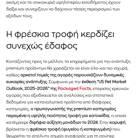
ακόμη και τα νοικοκυριά υψηλότερου εισοδήματος έχουν
δείξει και συνεχίζουν να δείχνουν τάσεις περιορισμού των
εξόδων τους.
Η φρέσκια τροφή κερδίζει
συνεχώς έδαφος
Κοιτάζοντας προς το μέλλον, τα επιχειρήματα για την ανάπτυξη
premium προϊόντων θα χρειάζεται να είναι όλο και πιο ισχυρά,
καθώς
αρκετοί τομείς της αγοράς παρουσιάζουν δυναμικές
ευκαιρίες ανάπτυξης
. Σύμφωνα με την
έκθεση “US Pet Market
Outlook, 2025–2026” της
Packaged Facts
, εταιρείας ερευνών
αγοράς που εξειδικεύεται σε αναλύσεις και στατιστικά
δεδομένα για καταναλωτικά προϊόντα από διάφορες
κατηγορίες,
ο πρωταγωνιστής της premium κατηγορίας
παραμένει η υψηλής ποιότητας τροφή για κατοικίδια
, η οποία
κατέγραψε
διψήφια αύξηση μονάδων το 2024
. Στην
κορυφή
βρίσκεται η
φρέσκια τροφή (ψυγείου ή κατεψυγμένη)
που
θεωρείται το απόλυτο σημείο αναφοράς για τη σούπερ