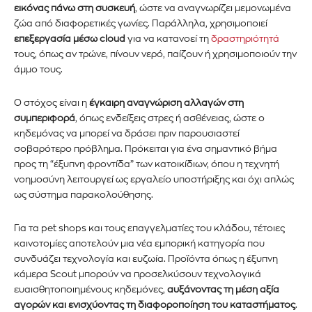
εικόνας πάνω στη συσκευή
, ώστε να αναγνωρίζει μεμονωμένα
ζώα από διαφορετικές γωνίες. Παράλληλα, χρησιμοποιεί
επεξεργασία μέσω cloud
για να κατανοεί τη
δραστηριότητά
τους, όπως αν τρώνε, πίνουν νερό, παίζουν ή χρησιμοποιούν την
άμμο τους.
Ο στόχος είναι η
έγκαιρη αναγνώριση αλλαγών στη
συμπεριφορά
, όπως ενδείξεις στρες ή ασθένειας, ώστε ο
Εγγραφείτε στο Newsletter του
κηδεμόνας να μπορεί να δράσει πριν παρουσιαστεί
σοβαρότερο πρόβλημα. Πρόκειται για ένα σημαντικό βήμα
PetshopMarket.gr και
προς τη “έξυπνη φροντίδα” των κατοικίδιων, όπου η τεχνητή
νοημοσύνη λειτουργεί ως εργαλείο υποστήριξης και όχι απλώς
ενημερωθείτε πρώτοι για τα νέα
ως σύστημα παρακολούθησης.
προϊόντα και τις εξελίξεις της
Για τα pet shops και τους επαγγελματίες του κλάδου, τέτοιες
αγοράς.
καινοτομίες αποτελούν μια νέα εμπορική κατηγορία που
συνδυάζει τεχνολογία και ευζωία. Προϊόντα όπως η έξυπνη
Για να εγγραφείτε, απλώς εισάγετε τη διεύθυνση email σας
κάμερα Scout μπορούν να προσελκύσουν τεχνολογικά
στον ιστότοπό μας ή κάντε κλικ στο κουμπί εγγραφής
ευαισθητοποιημένους κηδεμόνες,
αυξάνοντας τη μέση αξία
παρακάτω. Μην ανησυχείτε, σεβόμαστε την ιδιωτικότητά σας
αγορών και ενισχύοντας τη διαφοροποίηση του καταστήματος
.
και δεν θα σας στείλουμε ανεπιθύμητα μηνύματα. Οι