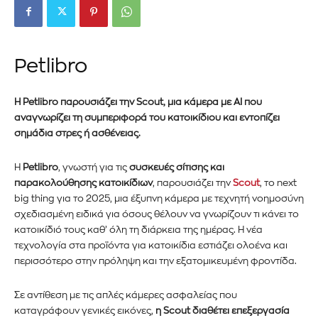
Petlibro
Η Petlibro παρουσιάζει την Scout, μια κάμερα με
AI
που
αναγνωρίζει τη συμπεριφορά του κατοικίδιου και εντοπίζει
σημάδια στρες ή ασθένειας.
Η
Petlibro
, γνωστή για τις
συσκευές σίτισης και
παρακολούθησης
κατοικίδιων
,
παρουσιάζει
την
Scout
,
το
next
big thing
για το 2025,
μια
έξυπνη κάμερα με τεχνητή νοημοσύνη
σχεδιασμένη ειδικά για όσους θέλουν να γνωρίζουν τι κάνει το
κατοικίδιό τους καθ’ όλη τη διάρκεια της ημέρας. Η νέα
τεχνολογία στα προϊόντα για κατοικίδια εστιάζει ολοένα και
περισσότερο στην
πρόληψη και την εξατομικευμένη φροντίδα
.
Σε αντίθεση με τις απλές κάμερες ασφαλείας που
καταγράφουν γενικές εικόνες,
η Scout διαθέτει επεξεργασία