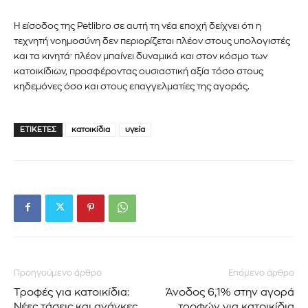
πληροφορίες σας είναι ασφαλείς μαζί μας.
Η είσοδος της Petlibro σε αυτή τη νέα εποχή δείχνει ότι η
τεχνητή νοημοσύνη δεν περιορίζεται πλέον στους υπολογιστές
και τα κινητά· πλέον μπαίνει δυναμικά και στον κόσμο των
κατοικίδιων, προσφέροντας ουσιαστική αξία τόσο στους
κηδεμόνες όσο και στους επαγγελματίες της αγοράς.
ΕΓΓΡΑΦΉ!
ΕΤΙΚΈΤΕΣ
κατοικίδια
υγεία
Διάβασα και αποδέχομαι την
Πολιτική Απορρήτου
.
Προηγούμενο άρθρο
Επόμενο άρθρο
Τροφές για κατοικίδια:
Άνοδος 6,1% στην αγορά
Νέες τάσεις και ανάγκες
τροφών για κατοικίδια