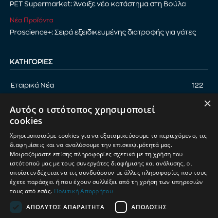
PET Supermarket: Άνοιξε νέο κατάστημα στη Βούλα
Νέα Προϊόντα
Proscience+: Σειρά εξειδικευμένης διατροφής για γάτες
ΚΑΤΗΓΟΡΊΕΣ
Εταιρικά Νέα
122
×
Επικαιρότητα
122
Αυτός ο ιστότοπος χρησιμοποιεί
Αφιέρωμα
94
cookies
Εκδηλώσεις
89
Χρησιμοποιούμε cookies για να εξατομικεύσουμε το περιεχόμενο, τις
Νέα Προϊόντα
82
διαφημίσεις και να αναλύσουμε την επισκεψιμότητά μας.
Μοιραζόμαστε επίσης πληροφορίες σχετικά με τη χρήση του
Παρουσίαση προϊόντων
82
ιστότοπού μας με τους συνεργάτες διαφήμισης και ανάλυσης, οι
οποίοι ενδέχεται να τις συνδυάσουν με άλλες πληροφορίες που τους
Έρευνα
71
έχετε παράσχει ή που έχουν συλλέξει από τη χρήση των υπηρεσιών
τους από εσάς.
Πολιτική Απορρήτου
ΑΠΟΛΎΤΩΣ ΑΠΑΡΑΊΤΗΤΑ
ΑΠΌΔΟΣΗΣ