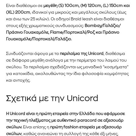
Είναι διαθέσιμοι σε
μεγέθη (S) 100cm, (M) 120cm, (L) 150cm και
Εγγραφείτε στο Newsletter του
(XL) 200cm
, ιδανικοί για μικρούς και μεγάλους σκύλους (
έως
και άνω των 25 κιλών). Οι οδηγοί Braid leash είναι διαθέσιμοι
PetshopMarket.gr και
στους εξής χρωματικούς συνδυασμούς:
Bombay/
Γαλάζιο/
ενημερωθείτε πρώτοι για τα νέα
Πράσινο Γουακαμόλε,
Flame/
Πορτοκαλί/Ροζ και Πράσινο
Γουακαμόλε/Πορτοκαλί/Γαλάζιο
.
προϊόντα και τις εξελίξεις της
Συνδυάζονται άψογα με τα
περιλαίμια της Unicord
, διαθέσιμα
αγοράς.
σε διάφορα μεγέθη ανάλογα με την περίμετρο του λαιμού του
σκύλου. Τα περιλαίμια σχεδιάζονται ως μοναδικά “κοσμήματα”
Για να εγγραφείτε, απλώς εισάγετε τη διεύθυνση email σας
για κατοικίδια, ακολουθώντας την ίδια φιλοσοφία κομψότητας
στον ιστότοπό μας ή κάντε κλικ στο κουμπί εγγραφής
και αντοχής.
παρακάτω. Μην ανησυχείτε, σεβόμαστε την ιδιωτικότητά σας
και δεν θα σας στείλουμε ανεπιθύμητα μηνύματα. Οι
πληροφορίες σας είναι ασφαλείς μαζί μας.
Σχετικά με την Unicord
Η Unicord είναι η πρώτη εταιρεία στην Ελλάδα που εφάρμοσε
την τεχνική πλεξίματος με αυθεντικό paracord σε αξεσουάρ
σκύλων.
Είναι επίσης η
πρώτη fashion εταιρεία με αξεσουάρ
σκύλων
, καθώς ανανεώνει τη συλλογή της κάθε έξι μήνες,
ΕΓΓΡΑΦΉ!