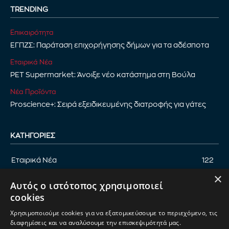
TRENDING
Επικαιρότητα
ΕΓΠΖΣ: Παράταση επιχορήγησης δήμων για τα αδέσποτα
Εταιρικά Νέα
PET Supermarket: Άνοιξε νέο κατάστημα στη Βούλα
Νέα Προϊόντα
Proscience+: Σειρά εξειδικευμένης διατροφής για γάτες
ΚΑΤΗΓΟΡΊΕΣ
Εταιρικά Νέα
122
×
Επικαιρότητα
122
Αυτός ο ιστότοπος χρησιμοποιεί
Αφιέρωμα
94
cookies
Εκδηλώσεις
89
Χρησιμοποιούμε cookies για να εξατομικεύσουμε το περιεχόμενο, τις
Νέα Προϊόντα
82
διαφημίσεις και να αναλύσουμε την επισκεψιμότητά μας.