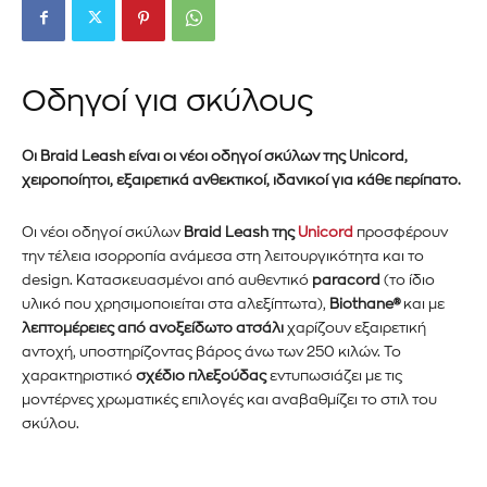
Οδηγοί για σκύλους
Οι Braid Leash είναι οι νέοι οδηγοί σκύλων της Unicord,
χειροποίητοι, εξαιρετικά ανθεκτικοί, ιδανικοί για κάθε περίπατο.
Οι νέοι οδηγοί σκύλων
Braid Leash της
Unicord
προσφέρουν
την τέλεια ισορροπία ανάμεσα στη λειτουργικότητα και το
design. Κατασκευασμένοι από αυθεντικό
paracord
(το ίδιο
υλικό που χρησιμοποιείται στα αλεξίπτωτα),
Biothane®
και με
λεπτομέρειες από ανοξείδωτο ατσάλι
χαρίζουν εξαιρετική
αντοχή, υποστηρίζοντας βάρος άνω των 250 κιλών. Το
χαρακτηριστικό
σχέδιο πλεξούδας
εντυπωσιάζει με τις
μοντέρνες χρωματικές επιλογές και αναβαθμίζει το στιλ του
σκύλου.