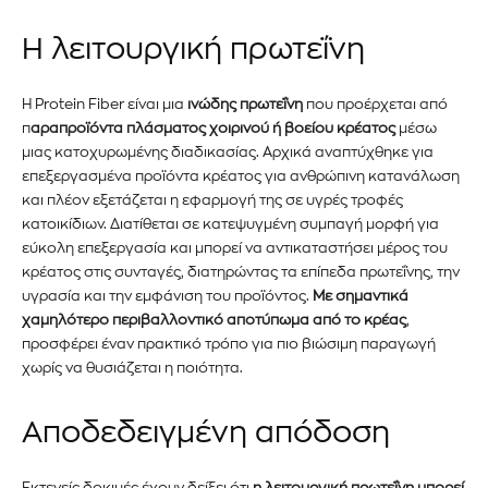
Η λειτουργική πρωτεΐνη
Η Protein Fiber είναι μια
ινώδης πρωτεΐνη
που προέρχεται από
Εγγραφείτε στο Newsletter του
π
αραπροϊόντα πλάσματος χοιρινού ή βοείου κρέατος
μέσω
μιας κατοχυρωμένης διαδικασίας. Αρχικά αναπτύχθηκε για
PetshopMarket.gr και
επεξεργασμένα προϊόντα κρέατος για ανθρώπινη κατανάλωση
και πλέον εξετάζεται η εφαρμογή της σε υγρές τροφές
ενημερωθείτε πρώτοι για τα νέα
κατοικίδιων. Διατίθεται σε κατεψυγμένη συμπαγή μορφή για
εύκολη επεξεργασία και μπορεί να αντικαταστήσει μέρος του
προϊόντα και τις εξελίξεις της
κρέατος στις συνταγές, διατηρώντας τα επίπεδα πρωτεΐνης, την
αγοράς.
υγρασία και την εμφάνιση του προϊόντος.
Με σημαντικά
χαμηλότερο περιβαλλοντικό αποτύπωμα από το κρέας
,
προσφέρει έναν πρακτικό τρόπο για πιο βιώσιμη παραγωγή
Για να εγγραφείτε, απλώς εισάγετε τη διεύθυνση email σας
χωρίς να θυσιάζεται η ποιότητα.
στον ιστότοπό μας ή κάντε κλικ στο κουμπί εγγραφής
παρακάτω. Μην ανησυχείτε, σεβόμαστε την ιδιωτικότητά σας
και δεν θα σας στείλουμε ανεπιθύμητα μηνύματα. Οι
Αποδεδειγμένη απόδοση
πληροφορίες σας είναι ασφαλείς μαζί μας.
Εκτενείς δοκιμές έχουν δείξει ότι
η λειτουργική πρωτεΐνη μπορεί