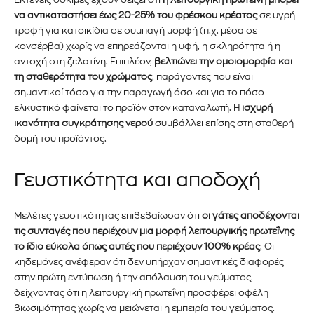
να αντικαταστήσει έως 20-25% του φρέσκου κρέατος
σε υγρή
τροφή για κατοικίδια σε συμπαγή μορφή (π.χ. μέσα σε
κονσέρβα) χωρίς να επηρεάζονται η υφή, η σκληρότητα ή η
ΕΓΓΡΑΦΉ!
αντοχή στη ζελατίνη. Επιπλέον,
βελτιώνει την ομοιομορφία και
τη σταθερότητα του χρώματος
, παράγοντες που είναι
σημαντικοί τόσο για την παραγωγή όσο και για το πόσο
Διάβασα και αποδέχομαι την
Πολιτική Απορρήτου
.
ελκυστικό φαίνεται το προϊόν στον καταναλωτή. Η
ισχυρή
ικανότητα συγκράτησης νερού
συμβάλλει επίσης στη σταθερή
δομή του προϊόντος.
Γευστικότητα και αποδοχή
Μελέτες γευστικότητας επιβεβαίωσαν ότι
οι γάτες αποδέχονται
τις συνταγές που περιέχουν μια μορφή λειτουργικής πρωτεΐνης
το ίδιο εύκολα όπως αυτές που περιέχουν 100% κρέας
. Οι
κηδεμόνες ανέφεραν ότι δεν υπήρχαν σημαντικές διαφορές
στην πρώτη εντύπωση ή την απόλαυση του γεύματος,
δείχνοντας ότι η λειτουργική πρωτεΐνη προσφέρει οφέλη
βιωσιμότητας χωρίς να μειώνεται η εμπειρία του γεύματος.