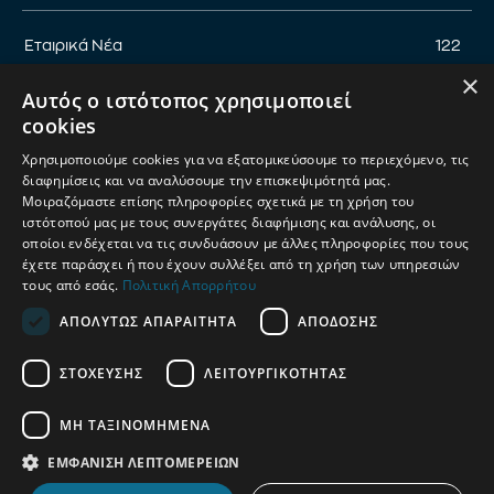
Εταιρικά Νέα
122
×
Επικαιρότητα
122
Αυτός ο ιστότοπος χρησιμοποιεί
Αφιέρωμα
94
cookies
Εκδηλώσεις
89
Χρησιμοποιούμε cookies για να εξατομικεύσουμε το περιεχόμενο, τις
Νέα Προϊόντα
82
διαφημίσεις και να αναλύσουμε την επισκεψιμότητά μας.
Μοιραζόμαστε επίσης πληροφορίες σχετικά με τη χρήση του
Παρουσίαση προϊόντων
82
ιστότοπού μας με τους συνεργάτες διαφήμισης και ανάλυσης, οι
οποίοι ενδέχεται να τις συνδυάσουν με άλλες πληροφορίες που τους
Έρευνα
71
έχετε παράσχει ή που έχουν συλλέξει από τη χρήση των υπηρεσιών
τους από εσάς.
Πολιτική Απορρήτου
ΑΠΟΛΎΤΩΣ ΑΠΑΡΑΊΤΗΤΑ
ΑΠΌΔΟΣΗΣ
ΟΡΟΙ ΧΡΗΣΗΣ
ΠΟΛΙΤΙΚΗ ΑΠΟΡΡΗΤΟΥ
ΣΤΌΧΕΥΣΗΣ
ΛΕΙΤΟΥΡΓΙΚΌΤΗΤΑΣ
ΔΙΑΧΕΙΡΙΣΗ ΑΠΟΡΡΗΤΟΥ
ΜΗ ΤΑΞΙΝΟΜΗΜΈΝΑ
© 2025
Petshop Market
| Κατασκευή & Ανάπτυξη
UThink
ΕΜΦΆΝΙΣΗ ΛΕΠΤΟΜΕΡΕΙΏΝ