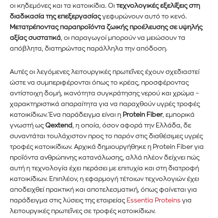
οι κηδεμόνες και τα κατοικίδια. Οι
τεχνολογικές εξελίξεις στη
διαδικασία της επεξεργασίας
γεφυρώνουν αυτό το κενό.
Μετατρέποντας παραπροϊόντα ζωικής προέλευσης σε υψηλής
αξίας συστατικά
, οι παραγωγοί μπορούν να μειώσουν τα
απόβλητα, διατηρώντας παράλληλα την απόδοση.
Αυτές οι λεγόμενες λειτουργικές πρωτεΐνες έχουν σχεδιαστεί
ώστε να συμπεριφέρονται όπως το κρέας, προσφέροντας
αντίστοιχη δομή, ικανότητα συγκράτησης νερού και χρώμα –
χαρακτηριστικά απαραίτητα για να παραχθούν υγρές τροφές
κατοικίδιων. Ένα παράδειγμα είναι η
Protein Fiber
, εμπορικά
γνωστή ως
Qextend
, η οποία, όσον αφορά την Ελλάδα, δε
συναντάται τουλάχιστον προς το παρόν στις διαθέσιμες υγρές
τροφές κατοικίδιων. Αρχικά δημιουργήθηκε η Protein Fiber για
προϊόντα ανθρώπινης κατανάλωσης, αλλά πλέον δείχνει πώς
αυτή η τεχνολογία έχει περάσει με επιτυχία και στη διατροφή
κατοικίδιων. Επιπλέον, η εφαρμογή τέτοιων τεχνολογιών έχει
αποδειχθεί πρακτική και αποτελεσματική, όπως φαίνεται για
παράδειγμα στις λύσεις της εταιρείας
Essentia Proteins
για
λειτουργικές πρωτεΐνες σε τροφές κατοικίδιων.