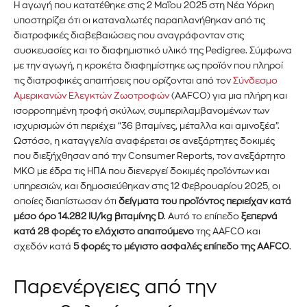
Η αγωγή που κατατέθηκε στις 2 Μαΐου 2025 στη Νέα Υόρκη
υποστηρίζει ότι οι καταναλωτές παραπλανήθηκαν από τις
διατροφικές διαβεβαιώσεις που αναγράφονταν στις
συσκευασίες και
τ
ο
διαφημιστικό υλικό της P
edigree
. Σύμφωνα
με την αγωγή, η κροκέτα διαφημίστηκε ως προϊόν που πληροί
τις διατροφικές απαιτήσεις που ορίζονται από τον
Σύνδεσμο
Αμερικανών Ελεγκτών Ζωοτροφών
(AAFCO) για μια πλήρη και
ισορροπημένη τροφή σκύλων, συμπεριλαμβανομένων των
ισχυρισμών ότι περιέχει “36 βιταμίνες, μέταλλα και αμινοξέα”.
Ωστόσο, η καταγγελία αναφέρεται σε ανεξάρτητες δοκιμές
που διεξήχθησαν από την Consumer Reports, τον ανεξάρτητο
ΜΚΟ με έδρα τις ΗΠΑ που διενεργεί δοκιμές προϊόντων και
υπηρεσιών, και δημοσιεύθηκαν στις 12 Φεβρουαρίου 2025, οι
οποίες διαπίστωσαν ότι
δείγματα του προϊόντος περιείχαν κατά
Εγγραφείτε στο Newsletter του
μέσο όρο 14.282 IU/kg βιταμίνης D
. Αυτό το επίπεδο
ξεπερνά
κατά 28 φορές το ελάχιστο απαιτούμενο
της AAFCO και
PetshopMarket.gr και
σχεδόν κατά
5 φορές το μέγιστο ασφαλές επίπεδο της AAFCO
.
ενημερωθείτε πρώτοι για τα νέα
Παρενέργειες από την
προϊόντα και τις εξελίξεις της