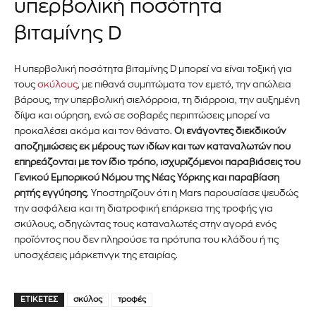
υπερβολική ποσότητα
αγοράς.
βιταμίνης D
Για να εγγραφείτε, απλώς εισάγετε τη διεύθυνση email σας
στον ιστότοπό μας ή κάντε κλικ στο κουμπί εγγραφής
Η υπερβολική ποσότητα βιταμίνης D μπορεί να είναι τοξική για
παρακάτω. Μην ανησυχείτε, σεβόμαστε την ιδιωτικότητά σας
τους
σκύλους
, με πιθανά συμπτώματα τον εμετό, την απώλεια
και δεν θα σας στείλουμε ανεπιθύμητα μηνύματα. Οι
βάρους, την υπερβολική σιελόρροια, τη διάρροια, την αυξημένη
πληροφορίες σας είναι ασφαλείς μαζί μας.
δίψα και ούρηση, ενώ σε σοβαρές περιπτώσεις μπορεί να
προκαλέσει ακόμα και τον θάνατο.
Οι ενάγοντες διεκδικούν
αποζημιώσεις εκ μέρους των ιδίων και των καταναλωτών που
επηρεάζονται με τον ίδιο τρόπο, ισχυριζόμενοι παραβιάσεις του
Γενικού Εμπορικού Νόμου της Νέας Υόρκης και παραβίαση
ρητής εγγύησης
. Υποστηρίζουν ότι η Mars παρουσίασε ψευδώς
ΕΓΓΡΑΦΉ!
την ασφάλεια και τη διατροφική επάρκεια της τροφής για
σκύλους, οδηγώντας τους καταναλωτές στην αγορά ενός
Διάβασα και αποδέχομαι την
Πολιτική Απορρήτου
.
προϊόντος που δεν πληρούσε τα πρότυπα του κλάδου ή τις
υποσχέσεις μάρκετινγκ της εταιρίας.
ΕΤΙΚΈΤΕΣ
σκύλος
τροφές