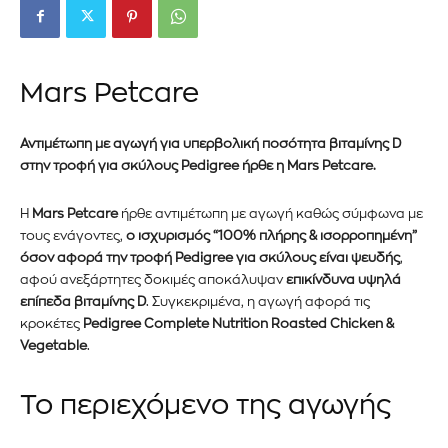
Mars Petcare
Αντιμέτωπη
με
αγωγή για υπερβολική
ποσότητα
βιταμίνης D
στην τροφή για σκύλους P
edigree
ήρθε η
Mars Petcare.
Η
Mars Petcare
ήρθε αντιμέτωπη με αγωγή καθώς σύμφωνα με
τους
ενάγοντες,
ο ισχυρισμός “100% πλήρης & ισορροπημένη”
όσον αφορά την τροφή P
edigree
για σκύλους είναι ψευδής
,
αφού ανεξάρτητες δοκιμές αποκάλυψαν
επικίνδυνα υψηλά
επίπεδα βιταμίνης D
. Συγκεκριμένα, η αγωγή αφορά τις
κροκέτες
P
edigree
Complete Nutrition Roasted Chicken &
Vegetable
.
Το περιεχόμενο της αγωγής