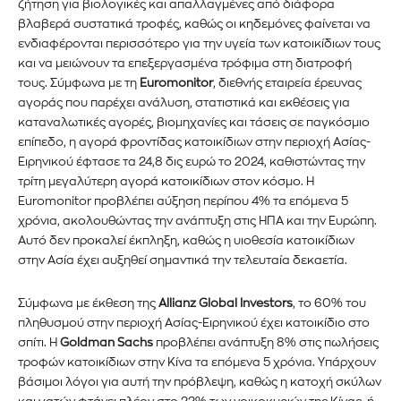
ζήτηση για βιολογικές και απαλλαγμένες από διάφορα
βλαβερά συστατικά τροφές, καθώς οι κηδεμόνες φαίνεται να
ενδιαφέρονται περισσότερο για την υγεία των κατοικίδιων τους
και να μειώνουν τα επεξεργασμένα τρόφιμα στη διατροφή
τους. Σύμφωνα με τη
Euromonitor
, διεθνής εταιρεία έρευνας
αγοράς που παρέχει ανάλυση, στατιστικά και εκθέσεις για
καταναλωτικές αγορές, βιομηχανίες και τάσεις σε παγκόσμιο
επίπεδο, η αγορά φροντίδας κατοικίδιων στην περιοχή Ασίας-
Ειρηνικού έφτασε τα 24,8 δις ευρώ το 2024, καθιστώντας την
τρίτη μεγαλύτερη αγορά κατοικίδιων στον κόσμο. Η
Euromonitor προβλέπει αύξηση περίπου 4% τα επόμενα 5
χρόνια, ακολουθώντας την ανάπτυξη στις ΗΠΑ και την Ευρώπη.
Αυτό δεν προκαλεί έκπληξη, καθώς η υιοθεσία κατοικίδιων
στην Ασία έχει αυξηθεί σημαντικά την τελευταία δεκαετία.
Σύμφωνα με έκθεση της
Allianz Global Investors
, το 60% του
πληθυσμού στην περιοχή Ασίας-Ειρηνικού έχει κατοικίδιο στο
σπίτι. Η
Goldman Sachs
προβλέπει ανάπτυξη 8% στις πωλήσεις
τροφών κατοικίδιων στην Κίνα τα επόμενα 5 χρόνια. Υπάρχουν
βάσιμοι λόγοι για αυτή την πρόβλεψη, καθώς η κατοχή σκύλων