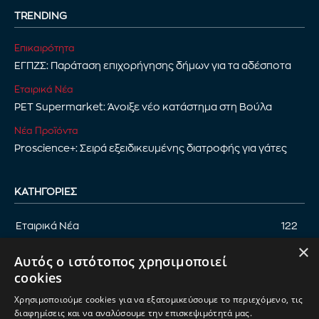
TRENDING
Επικαιρότητα
ΕΓΠΖΣ: Παράταση επιχορήγησης δήμων για τα αδέσποτα
Εταιρικά Νέα
PET Supermarket: Άνοιξε νέο κατάστημα στη Βούλα
Νέα Προϊόντα
Proscience+: Σειρά εξειδικευμένης διατροφής για γάτες
ΚΑΤΗΓΟΡΊΕΣ
Εταιρικά Νέα
122
×
Επικαιρότητα
122
Αυτός ο ιστότοπος χρησιμοποιεί
Αφιέρωμα
94
cookies
Εκδηλώσεις
89
Χρησιμοποιούμε cookies για να εξατομικεύσουμε το περιεχόμενο, τις
Νέα Προϊόντα
82
διαφημίσεις και να αναλύσουμε την επισκεψιμότητά μας.