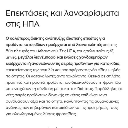
Επεκτάσεις και λανσαρίσματα
Διάβασα και αποδέχομαι την
Πολιτική Απορρήτου
.
στις ΗΠΑ
Ο καλύτερος δείκτης ανάπτυξης ιδιωτικής ετικέτας για
προϊόντα κατοικίδιων προέρχεται από λιανοπωλητές
και στις
δύο πλευρές του Ατλαντικού. Στις ΗΠΑ, τους τελευταίους έξι
μήνες,
μεγάλοι λιανέμποροι και ενώσεις χονδρεμπόρων
εισέρχονται ή ανανεώνουν τις σειρές προϊόντων για κατοικίδια
,
επεκτείνοντας την ποικιλία και προσφέροντας νέα είδη υψηλής
ποιότητας. Οι καταναλωτές ανταποκρίνονται θετικά σε στιλάτα,
πρακτικά και προσιτά προϊόντα που διευκολύνουν τη φροντίδα
και ενισχύουν τη σύνδεση με τα κατοικίδιά τους. Παράλληλα, οι
νέες σειρές προϊόντων ιδιωτικής ετικέτας επιδιώκουν να
συνδυάσουν αξία και ποιότητα, καλύπτοντας τις αυξανόμενες
ανάγκες των κηδεμόνων κατοικίδιων και τις προτιμήσεις τους
για ολοκληρωμένες λύσεις φροντίδας.