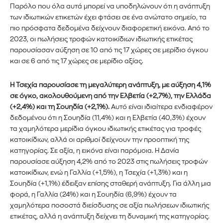
Παρόλο που όλα αυτά μπορεί να υποδηλώνουν ότι η ανάπτυξη
Εγγραφείτε στο Newsletter του
των ιδιωτικών ετικετών έχει φτάσει σε ένα ανώτατο σημείο, τα
πιο πρόσφατα δεδομένα δείχνουν διαφορετική εικόνα. Από το
PetshopMarket.gr και
2023, οι πωλήσεις τροφών κατοικίδιων ιδιωτικής ετικέτας
παρουσίασαν αύξηση σε 10 από τις 17 χώρες σε μερίδιο όγκου
ενημερωθείτε πρώτοι για τα νέα
και σε 6 από τις 17 χώρες σε μερίδιο αξίας.
προϊόντα και τις εξελίξεις της
Η Τσεχία παρουσίασε τη μεγαλύτερη ανάπτυξη, με αύξηση 4,1%
αγοράς.
σε όγκο, ακολουθούμενη από την Ελβετία (+2,7%), την Ελλάδα
(+2,4%) και τη Σουηδία (+2,1%).
Αυτό είναι ιδιαίτερα ενδιαφέρον
Για να εγγραφείτε, απλώς εισάγετε τη διεύθυνση email σας
δεδομένου ότι η Σουηδία (11,4%) και η Ελβετία (40,3%) έχουν
στον ιστότοπό μας ή κάντε κλικ στο κουμπί εγγραφής
τα χαμηλότερα μερίδια όγκου ιδιωτικής ετικέτας για τροφές
παρακάτω. Μην ανησυχείτε, σεβόμαστε την ιδιωτικότητά σας
κατοικίδιων, αλλά οι αριθμοί δείχνουν την προοπτική της
και δεν θα σας στείλουμε ανεπιθύμητα μηνύματα. Οι
κατηγορίας. Σε αξία, η εικόνα είναι παρόμοια. Η Δανία
πληροφορίες σας είναι ασφαλείς μαζί μας.
παρουσίασε αύξηση 4,2% από το 2023 στις πωλήσεις τροφών
κατοικίδιων, ενώ η Γαλλία (+1,5%), η Τσεχία (+1,3%) και η
Σουηδία (+1,1%) έδειξαν επίσης σταθερή ανάπτυξη. Για άλλη μια
φορά, η Γαλλία (24%) και η Σουηδία (6,9%) έχουν τα
χαμηλότερα ποσοστά διείσδυσης σε αξία πωλήσεων ιδιωτικής
ετικέτας, αλλά η ανάπτυξη δείχνει τη δυναμική της κατηγορίας.
ΕΓΓΡΑΦΉ!