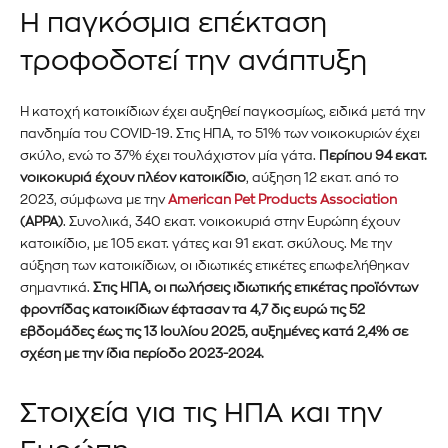
Η παγκόσμια επέκταση
τροφοδοτεί την ανάπτυξη
Η κατοχή κατοικίδιων έχει αυξηθεί παγκοσμίως, ειδικά μετά την
πανδημία του COVID-19. Στις ΗΠΑ, το 51% των νοικοκυριών έχει
σκύλο, ενώ το 37% έχει τουλάχιστον μία γάτα.
Περίπου 94 εκατ.
νοικοκυριά έχουν πλέον κατοικίδιο
, αύξηση 12 εκατ. από το
2023, σύμφωνα με την
American Pet Products Association
(APPA)
. Συνολικά, 340 εκατ. νοικοκυριά στην Ευρώπη έχουν
κατοικίδιο, με 105 εκατ. γάτες και 91 εκατ. σκύλους. Με την
αύξηση των κατοικίδιων, οι ιδιωτικές ετικέτες επωφελήθηκαν
σημαντικά.
Στις ΗΠΑ, οι πωλήσεις ιδιωτικής ετικέτας προϊόντων
φροντίδας κατοικίδιων έφτασαν τα 4,7 δις ευρώ τις 52
εβδομάδες έως τις 13 Ιουλίου 2025, αυξημένες κατά 2,4% σε
σχέση με την ίδια περίοδο 2023-2024.
Στοιχεία για τις ΗΠΑ και την