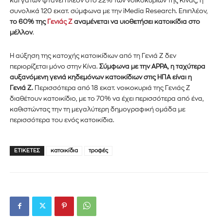
και γατών φτάνει πλέον στο 22% των νοικοκυριών της Κίνας, ή
συνολικά 120 εκατ. σύμφωνα με την iMedia Research. Επιπλέον,
το 60% της
Γενιάς Ζ
αναμένεται να υιοθετήσει κατοικίδια στο
μέλλον
.
Η αύξηση της κατοχής κατοικίδιων από τη Γενιά Ζ δεν
περιορίζεται μόνο στην Κίνα.
Σύμφωνα με την APPA, η ταχύτερα
αυξανόμενη γενιά κηδεμόνων κατοικίδιων στις ΗΠΑ είναι η
Γενιά Ζ.
Περισσότερα από 18 εκατ. νοικοκυριά της Γενιάς Ζ
διαθέτουν κατοικίδιο, με το 70% να έχει περισσότερα από ένα,
καθιστώντας την τη μεγαλύτερη δημογραφική ομάδα με
περισσότερα του ενός κατοικίδια.
ΕΤΙΚΈΤΕΣ
κατοικίδια
τροφές