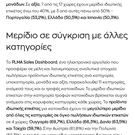
μονάδων.
Σε
αξία
, 7 από τις 17 χώρες έχουν μερίδιο ιδιωτικής
ετικέτας άνω του 40%, με 3 από αυτές πάνω από 50% –
Πορτογαλία (53,2%), Ελλάδα (50,5%) και Ισπανία (50,3%)
.
Μερίδιο σε σύγκριση με άλλες
κατηγορίες
Το
PLMA Sales Dashboard
, ένα ηλεκτρονικό εργαλείο που
προσφέρει σε μέλη και λιανεμπόρους αναλυτικά στοιχεία
πωλήσεων προϊόντων ιδιωτικής ετικέτας ανά κατηγορία,
υποκατηγορία, μονάδα και αξία, παρακολουθεί 11 κατηγορίες,
ανάμεσά τους και οι τροφές κατοικίδιων. Το μερίδιο ιδιωτικών
ετικετών στην κατηγορία τροφών κατοικίδιων βρίσκεται συχνά
ανάμεσα στις κορυφαίες κατηγορίες κάθε χώρας. Τα
προϊόντα
ιδιωτικής ετικέτας
για κατοικίδια έχουν το
μεγαλύτερο μερίδιο
από όλες τις κατηγορίες σε όγκο πωλήσεων ιδιωτικών ετικετών
σε 4 χώρες:
Ουγγαρία (69,7%), Ελλάδα (66,3%), Δανία (63,5%)
και Τσεχία (59,1%).
Στην Αυστρία (61,8%) και την Πολωνία