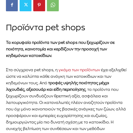
Π
ροϊόντα pet shops
Τα κορυφαία προϊόντα των pet shops που ξεχωρίζουν σε
ποιότητα, καινοτομία και κερδίζουν την προσοχή των
κηδεμόνων κατοικίδιων.
Στα σύγχρονα pet shops, η
γκάμα των προϊόντων
έχει εξελιχθεί
ώστε να καλύπτει κάθε ανάγκη των κατοικίδιων και των
κηδεμόνων τους. Από
τροφές υψηλής ποιότητας μέχρι
λιχουδιές, αξεσουάρ και είδη περιποίησης
, τα προϊόντα που
ξεχωρίζουν συνδυάζουν θρεπτική αξία, ασφάλεια και
λειτουργικότητα. Οι καταναλωτές πλέον αναζητούν προϊόντα
που όχι μόνο ικανοποιούν τις βασικές ανάγκες των ζώων, αλλά
προσφέρουν και εμπειρίες ευχαρίστησης και ευζωίας,
δημιουργώντας μία πιο δυνατή σχέση με το κατοικίδιο. Η
συνεχής βελτίωση των συνθέσεων και των μεθόδων