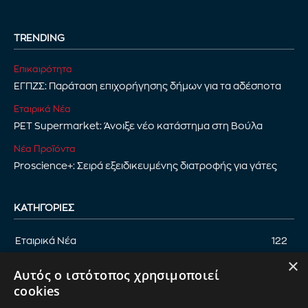
TRENDING
Επικαιρότητα
ΕΓΠΖΣ: Παράταση επιχορήγησης δήμων για τα αδέσποτα
Εταιρικά Νέα
PET Supermarket: Άνοιξε νέο κατάστημα στη Βούλα
Νέα Προϊόντα
Proscience+: Σειρά εξειδικευμένης διατροφής για γάτες
ΚΑΤΗΓΟΡΊΕΣ
Εταιρικά Νέα
122
×
Επικαιρότητα
122
Αυτός ο ιστότοπος χρησιμοποιεί
Αφιέρωμα
94
cookies
Εκδηλώσεις
89