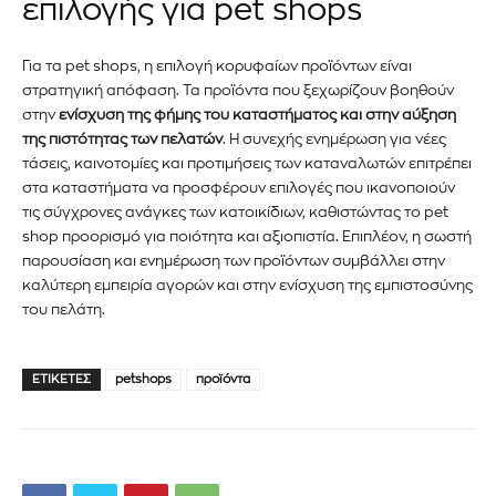
επιλογής για pet shops
Για να εγγραφείτε, απλώς εισάγετε τη διεύθυνση email σας
στον ιστότοπό μας ή κάντε κλικ στο κουμπί εγγραφής
Για τα pet shops, η επιλογή κορυφαίων προϊόντων είναι
παρακάτω. Μην ανησυχείτε, σεβόμαστε την ιδιωτικότητά σας
στρατηγική απόφαση. Τα προϊόντα που ξεχωρίζουν βοηθούν
και δεν θα σας στείλουμε ανεπιθύμητα μηνύματα. Οι
στην
ενίσχυση της φήμης του καταστήματος και στην αύξηση
πληροφορίες σας είναι ασφαλείς μαζί μας.
της πιστότητας των πελατών
. Η συνεχής ενημέρωση για νέες
τάσεις, καινοτομίες και προτιμήσεις των καταναλωτών επιτρέπει
στα καταστήματα να προσφέρουν επιλογές που ικανοποιούν
τις σύγχρονες ανάγκες των κατοικίδιων, καθιστώντας το pet
shop προορισμό για ποιότητα και αξιοπιστία. Επιπλέον, η σωστή
παρουσίαση και ενημέρωση των προϊόντων συμβάλλει στην
ΕΓΓΡΑΦΉ!
καλύτερη εμπειρία αγορών και στην ενίσχυση της εμπιστοσύνης
του πελάτη.
Διάβασα και αποδέχομαι την
Πολιτική Απορρήτου
.
ΕΤΙΚΈΤΕΣ
petshops
προϊόντα