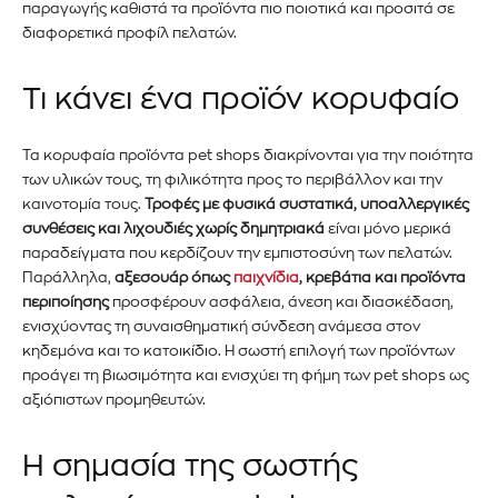
παραγωγής καθιστά τα προϊόντα πιο ποιοτικά και προσιτά σε
διαφορετικά προφίλ πελατών.
Τι κάνει ένα προϊόν κορυφαίο
Τα κορυφαία προϊόντα pet shops διακρίνονται για την ποιότητα
των υλικών τους, τη φιλικότητα προς το περιβάλλον και την
καινοτομία τους.
Τροφές με φυσικά συστατικά, υποαλλεργικές
συνθέσεις και λιχουδιές χωρίς δημητριακά
είναι μόνο μερικά
παραδείγματα που κερδίζουν την εμπιστοσύνη των πελατών.
Παράλληλα,
αξεσουάρ όπως
παιχνίδια
, κρεβάτια και προϊόντα
Εγγραφείτε στο Newsletter του
περιποίησης
προσφέρουν ασφάλεια, άνεση και διασκέδαση,
ενισχύοντας τη συναισθηματική σύνδεση ανάμεσα στον
PetshopMarket.gr και
κηδεμόνα και το κατοικίδιο. Η σωστή επιλογή των προϊόντων
προάγει τη βιωσιμότητα και ενισχύει τη φήμη των pet shops ως
ενημερωθείτε πρώτοι για τα νέα
αξιόπιστων προμηθευτών.
προϊόντα και τις εξελίξεις της
Η σημασία της σωστής
αγοράς.