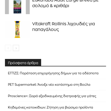
Eukanuba Adult Large Breed με
σολομό & κριθάρι
Vitakraft Rollinis λιχουδιές για
παπαγάλους
Πρόσφατα άρθρα
ΕΓΠΖΣ: Παράταση επιχορήγησης δήμων για τα αδέσποτα
PET Supermarket: Άνοιξε νέο κατάστημα στη Βούλα
Proscience+: Σειρά εξειδικευμένης διατροφής για γάτες
Κηδεμόνες κατοικίδιων: Ζήτηση για βιώσιμα προϊόντα