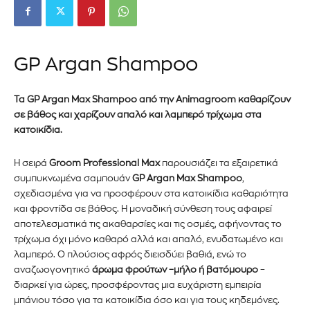
GP Argan Shampoo
Τα GP Argan Max Shampoo από την
Animagroom
καθαρίζουν
σε βάθος και χαρίζουν απαλό και λαμπερό τρίχωμα στα
κατοικίδια.
Η σειρά
Groom Professional Max
παρουσιάζει τα εξαιρετικά
συμπυκνωμένα σαμπουάν
GP Argan Max Shampoo
,
σχεδιασμένα για να προσφέρουν στα κατοικίδια καθαριότητα
και φροντίδα σε βάθος. Η μοναδική σύνθεση τους αφαιρεί
αποτελεσματικά τις ακαθαρσίες και τις οσμές, αφήνοντας το
τρίχωμα όχι μόνο καθαρό αλλά και απαλό, ενυδατωμένο και
λαμπερό. Ο πλούσιος αφρός διεισδύει βαθιά, ενώ το
αναζωογονητικό
άρωμα φρούτων –μήλο ή βατόμουρο
–
διαρκεί για ώρες, προσφέροντας μια ευχάριστη εμπειρία
μπάνιου τόσο για τα κατοικίδια όσο και για τους κηδεμόνες.