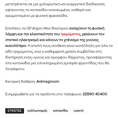
αγοράς.
μετατρέπεται σε μια χαλαρωτική και ευεργετική διαδικασία,
αφήνοντας το κατοικίδιο ανανεωμένο, καθαρό και
Για να εγγραφείτε, απλώς εισάγετε τη διεύθυνση email σας
αρωματισμένο με φυσική φρεσκάδα.
στον ιστότοπό μας ή κάντε κλικ στο κουμπί εγγραφής
παρακάτω. Μην ανησυχείτε, σεβόμαστε την ιδιωτικότητά σας
Επιπλέον, τα GP Argan Max Shampoo
ενισχύουν τη φυσική
και δεν θα σας στείλουμε ανεπιθύμητα μηνύματα. Οι
λάμψη και την ελαστικότητα του
τριχώματος
, μειώνουν τον
πληροφορίες σας είναι ασφαλείς μαζί μας.
στατικό ηλεκτρισμό και κάνουν το χτένισμα της γούνας
ευκολότερο
. Η απαλή τους σύνθεση είναι κατάλληλη για όλα τα
είδη τριχώματος, ενώ η καθημερινή χρήση συμβάλλει στη
διατήρηση ενός υγιούς και όμορφου δέρματος, προσφέροντας
στα κατοικίδια μια ολοκληρωμένη εμπειρία φροντίδας που θα
λατρέψουν.
ΕΓΓΡΑΦΉ!
Κεντρική διάθεση:
Animagroom
Διάβασα και αποδέχομαι την
Πολιτική Απορρήτου
.
Ενημερωθείτε για τα προϊόντα στο τηλέφωνο:
22990 40400
ΕΤΙΚΈΤΕΣ
καλλωπισμός
κατοικίδια
υγιεινή