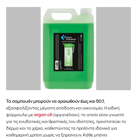
Εγγραφείτε στο Newsletter του
Τα σαμπουάν μπορούν να αραιωθούν έως και 50:1
,
PetshopMarket.gr και
εξασφαλίζοντας μέγιστη απόδοση και οικονομία. Η ειδική
ενημερωθείτε πρώτοι για τα νέα
φόρμουλα με
argan oil
(αργανέλαιο), το οποίο είναι γνωστό
για τις ενυδατικές και θρεπτικές του ιδιότητες,
προστατεύει το
προϊόντα και τις εξελίξεις της
δέρμα και τα χέρια, καθιστώντας τα προϊόντα ιδανικά για
καθημερινή χρήση χωρίς να ξηραίνουν. Κάθε μπάνιο