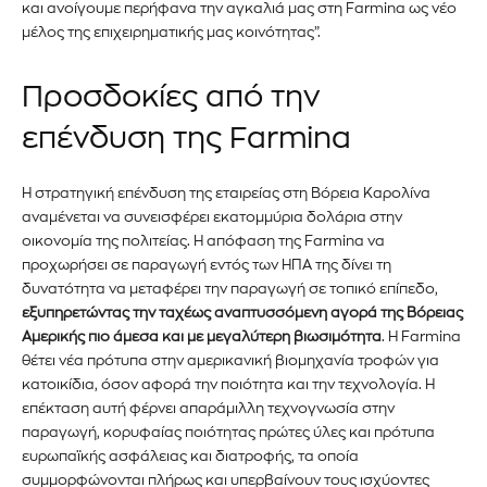
και ανοίγουμε περήφανα την αγκαλιά μας στη Farmina ως νέο
μέλος της επιχειρηματικής μας κοινότητας”.
Για να εγγραφείτε, απλώς εισάγετε τη διεύθυνση email σας
στον ιστότοπό μας ή κάντε κλικ στο κουμπί εγγραφής
παρακάτω. Μην ανησυχείτε, σεβόμαστε την ιδιωτικότητά σας
Προσδοκίες από την
και δεν θα σας στείλουμε ανεπιθύμητα μηνύματα. Οι
πληροφορίες σας είναι ασφαλείς μαζί μας.
επένδυση της
Farmina
Η στρατηγική επένδυση της εταιρείας στη Βόρεια Καρολίνα
αναμένεται να συνεισφέρει εκατομμύρια δολάρια στην
οικονομία της πολιτείας. Η απόφαση της Farmina να
προχωρήσει σε παραγωγή εντός των ΗΠΑ της δίνει τη
ΕΓΓΡΑΦΉ!
δυνατότητα να μεταφέρει την παραγωγή σε τοπικό επίπεδο,
εξυπηρετώντας την ταχέως αναπτυσσόμενη αγορά της Βόρειας
Διάβασα και αποδέχομαι την
Πολιτική Απορρήτου
.
Αμερικής πιο άμεσα και με μεγαλύτερη βιωσιμότητα
. Η Farmina
θέτει νέα πρότυπα στην αμερικανική βιομηχανία τροφών για
κατοικίδια, όσον αφορά την ποιότητα και την τεχνολογία. Η
επέκταση αυτή φέρνει απαράμιλλη τεχνογνωσία στην
παραγωγή, κορυφαίας ποιότητας πρώτες ύλες και πρότυπα
ευρωπαϊκής ασφάλειας και διατροφής, τα οποία
συμμορφώνονται πλήρως και υπερβαίνουν τους ισχύοντες