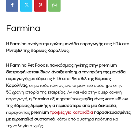
Farmina
Η Farmina ανοίγει την πρώτη μονάδα παραγωγής στις ΗΠΑ στο
Ρίντσβιλ της Βόρειας Καρολίνας.
Η Farmina Pet Foods, παγκόσμιος ηγέτης στην premium
διατροφή κατοικίδιων
,
άνοιξε επίσημα την πρώτη της μονάδα
παραγωγής με έδρα τις ΗΠΑ στο Ρίντσβιλ της Βόρειας
Καρολίνας
, σηματοδοτώντας ένα σημαντικό ορόσημο στην
50χρονη ιστορία της εταιρείας. Αν και νέα στην αμερικανική
παραγωγή,
η Farmina εξυπηρετεί τους
κηδεμόνες
κατοικίδιων
της Βόρειας Αμερικής για περισσότερο από μια δεκαετία
,
παρέχοντας
premium
τροφές για κατοικίδια
παρασκευασμένες
με ευρωπαϊκά συστατικά
, κάτω από αυστηρά πρότυπα και
τεχνολογία αιχμής.