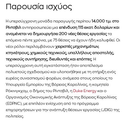
Παρουσία ισχύος
Η υπερσύγχρονη μονάδα παραγωγής περίπου
14.000 τ.μ. στο
Ρίντσβιλ
αντιπροσωπεύει μια
επένδυση 115 εκατ. δολαρίων και
αναμένεται να δημιουργήσει 200 νέες θέσεις εργασίας
τα
επόμενα πέντε χρόνια, με 75 θέσεις να έχουν ήδη καλυφθεί. Οι
νέοι ρόλοι περιλαμβάνουν
χειριστές μηχανημάτων,
κτηνιάτρους, χημικούς τεχνικούς, υπαλλήλους αποστολής,
τεχνικούς συντήρησης, διευθυντές και επόπτες
. Η
υπερσύγχρονη αυτή εγκατάσταση ήταν αποτέλεσμα
πολυετούς σχεδιασμού και υλοποιήθηκε με τη στήριξη ενός
ευρέος συνασπισμού φορέων, ανάμεσα στους οποίους το
Υπουργείο Εμπορίου της Βόρειας Καρολίνας, η κομητεία
Ρόκινγκχαμ, ο δήμος του Ρίντσβιλ, η
Duke Energy
και ο
Οργανισμός Οικονομικής Ανάπτυξης της Βόρειας Καρολίνας
(EDPNC), με επιπλέον ενίσχυση από το πρόγραμμα
επιχορηγήσεων για την ανάπτυξη θέσεων εργασίας (JDIG) της
πολιτείας.