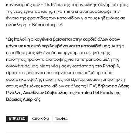
κανονισμούς των ΗΠΑ. Μέσω της παραγωγικής δυναμικότητας
της νέας εγκατάστασης, η Farmina επαναπροσδιορίζει την
έννοια της φροντίδας των κατοικίδιων για τους κηδεμόνες σε
ολόκληρη τη Βόρεια Αμερική.
“
Ως Ιταλοί, η οικογένεια βρίσκεται στην καρδιά όλων όσων
κάνουμε και αυτό περιλαμβάνει και τα κατοικίδιά μας.
Αυτή η
πεποίθηση μας ωθεί να δημιουργούμε τα υψηλότερης
ποιότητας προϊόντα διατροφής για τα τετράποδα μέλη της
οικογένειάς μας. Με τη νέα μας εγκατάσταση στο Ρίντσβιλ,
είμαστε περήφανοι που φέρνουμε ευρωπαϊκά πρότυπα,
συστατικά υψηλής ποιότητας και εξατομικευμένη υποστήριξη
στους κηδεμόνες κατοικίδιων σε όλες τις ΗΠΑ”,
δήλωσε ο Λόρις
Ρινάλντι, Διευθύνων Σύμβουλος της Farmina Pet Foods της
Βόρειας Αμερικής
.
ΕΤΙΚΈΤΕΣ
κατοικίδια
τροφές