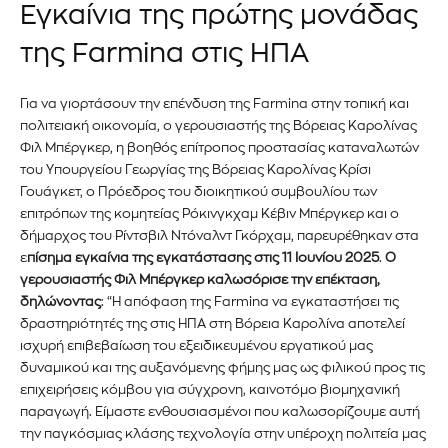
Εγκαίνια της πρώτης μονάδας
της Farmina στις ΗΠΑ
Για να γιορτάσουν την επένδυση της Farmina στην τοπική και
πολιτειακή οικονομία, ο γερουσιαστής της Βόρειας Καρολίνας
Φιλ Μπέργκερ, η βοηθός επίτροπος προστασίας καταναλωτών
του Υπουργείου Γεωργίας της Βόρειας Καρολίνας Κρίσι
Γουάγκετ, ο Πρόεδρος του διοικητικού συμβουλίου των
επιτρόπων της κομητείας Ρόκινγκχαμ Κέβιν Μπέργκερ και ο
δήμαρχος του Ρίντσβιλ Ντόναλντ Γκόρχαμ, παρευρέθηκαν στα
ε
πίσημα εγκαίνια της εγκατάστασης στις 11 Ιουνίου 2025
.
Ο
γερουσιαστής Φιλ Μπέργκερ καλωσόρισε την επέκταση,
Εγγραφείτε στο Newsletter του
δηλώνοντας
: “Η απόφαση της Farmina να εγκαταστήσει τις
PetshopMarket.gr και
δραστηριότητές της στις ΗΠΑ στη Βόρεια Καρολίνα αποτελεί
ισχυρή επιβεβαίωση του εξειδικευμένου εργατικού μας
ενημερωθείτε πρώτοι για τα νέα
δυναμικού και της αυξανόμενης φήμης μας ως φιλικού προς τις
επιχειρήσεις κόμβου για σύγχρονη, καινοτόμο βιομηχανική
προϊόντα και τις εξελίξεις της
παραγωγή. Είμαστε ενθουσιασμένοι που καλωσορίζουμε αυτή
την παγκόσμιας κλάσης τεχνολογία στην υπέροχη πολιτεία μας
αγοράς.