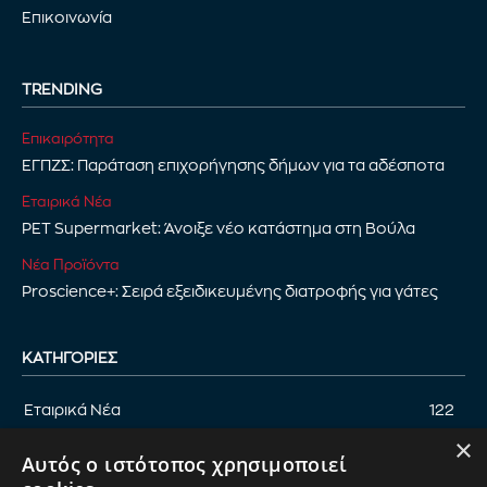
Επικοινωνία
TRENDING
Επικαιρότητα
ΕΓΠΖΣ: Παράταση επιχορήγησης δήμων για τα αδέσποτα
Εταιρικά Νέα
PET Supermarket: Άνοιξε νέο κατάστημα στη Βούλα
Νέα Προϊόντα
Proscience+: Σειρά εξειδικευμένης διατροφής για γάτες
ΚΑΤΗΓΟΡΊΕΣ
Εταιρικά Νέα
122
×
Επικαιρότητα
122
Αυτός ο ιστότοπος χρησιμοποιεί
Αφιέρωμα
94