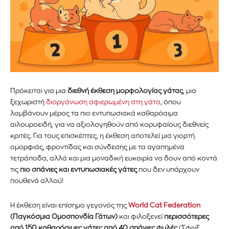
Πρόκειται για μια
διεθνή έκθεση μορφολογίας γάτας
, μια
ξεχωριστή
διοργάνωση αφιερωμένη στη γάτα
, όπου
λαμβάνουν μέρος τα πιο εντυπωσιακά καθαρόαιμα
αιλουροειδή, για να αξιολογηθούν από κορυφαίους διεθνείς
κριτές. Για τους επισκέπτες, η έκθεση αποτελεί μια γιορτή
ομορφιάς, φροντίδας και σύνδεσης με τα αγαπημένα
τετράποδα, αλλά και μια μοναδική ευκαιρία να δουν από κοντά
τις
πιο σπάνιες και εντυπωσιακές γάτες
που δεν υπάρχουν
πουθενά αλλού!
Η έκθεση είναι επίσημο γεγονός της
World Cat Federation
(Παγκόσμια Ομοσπονδία Γάτων)
και φιλοξενεί
περισσότερες
από 150 καθαρόαιμες γάτες από 40 σπάνιες φυλές
(Σφινξ,