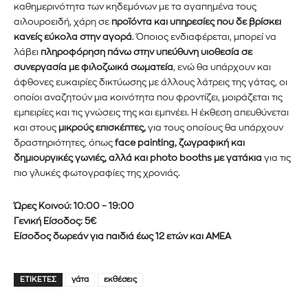
καθημερινότητα των κηδεμόνων με τα αγαπημένα τους
αιλουροειδή, χάρη σε
προϊόντα και υπηρεσίες που δε βρίσκει
ΕΓΓΡΑΦΉ!
κανείς εύκολα στην αγορά
. Όποιος ενδιαφέρεται, μπορεί να
λάβει
πληροφόρηση πάνω στην υπεύθυνη υιοθεσία σε
Διάβασα και αποδέχομαι την
Πολιτική Απορρήτου
.
συνεργασία με φιλοζωικά σωματεία
, ενώ θα υπάρχουν και
άφθονες ευκαιρίες δικτύωσης με άλλους λάτρεις της γάτας, οι
οποίοι αναζητούν μια κοινότητα που φροντίζει, μοιράζεται τις
εμπειρίες και τις γνώσεις της και εμπνέει. Η έκθεση απευθύνεται
και στους
μικρούς επισκέπτες,
για τους οποίους θα υπάρχουν
δραστηριότητες, όπως
face painting, ζωγραφική και
δημιουργικές γωνιές, αλλά και photo booths με γατάκια
για τις
πιο γλυκές φωτογραφίες της χρονιάς.
Ώρες Κοινού:
10:00 – 19:00
Γενική Είσοδος: 5€
Είσοδος δωρεάν για παιδιά έως 12 ετών και ΑΜΕΑ
ΕΤΙΚΈΤΕΣ
γάτα
εκθέσεις