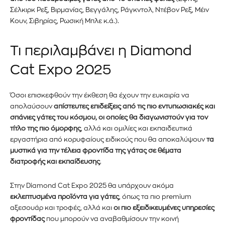
Σέλκιρκ Ρεξ, Βιρμανίας, Βεγγάλης, Ράγκντολ, Ντέβον Ρεξ, Μέιν
Κουν, Σιβηρίας, Ρωσική Μπλε κ.ά.).
Εγγραφείτε στο Newsletter του
Τι περιλαμβάνει η Diamond
PetshopMarket.gr και
Cat Expo 2025
ενημερωθείτε πρώτοι για τα νέα
Όσοι επισκεφθούν την έκθεση θα έχουν την ευκαιρία να
προϊόντα και τις εξελίξεις της
απολαύσουν
απίστευτες επιδείξεις από τις πιο εντυπωσιακές και
αγοράς.
σπάνιες γάτες του κόσμου, οι οποίες θα διαγωνιστούν για τον
τίτλο της πιο όμορφης
, αλλά και ομιλίες και εκπαιδευτικά
εργαστήρια από κορυφαίους ειδικούς που θα αποκαλύψουν
τα
Για να εγγραφείτε, απλώς εισάγετε τη διεύθυνση email σας
μυστικά για την τέλεια φροντίδα της γάτας σε θέματα
στον ιστότοπό μας ή κάντε κλικ στο κουμπί εγγραφής
διατροφής και εκπαίδευσης
.
παρακάτω. Μην ανησυχείτε, σεβόμαστε την ιδιωτικότητά σας
και δεν θα σας στείλουμε ανεπιθύμητα μηνύματα. Οι
πληροφορίες σας είναι ασφαλείς μαζί μας.
Στην Diamond Cat Expo 2025 θα υπάρχουν ακόμα
εκλεπτυσμένα προϊόντα για γάτες
, όπως τα πιο premium
αξεσουάρ και τροφές, αλλά και
οι πιο εξειδικευμένες υπηρεσίες
φροντίδας
που μπορούν να αναβαθμίσουν την κοινή