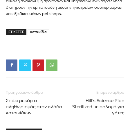
εύκολη ανακάλυψη προϊόντων και υπηρεσιών, ενώ παράλληλα
διατηρούν την εμπιστοσύνη μέσω κτηνιατρείων, σούπερ μάρκετ
και εξειδικευμένων
pet shops
.
ΕΤΙΚΈΤΕΣ
κατοικίδια
Προηγούμενο άρθρο
Επόμενο άρθρο
Σπάει ρεκόρ ο
Hill’s Science Plan
πληθωρισμός στον κλάδο
Sterilized με σολομό για
κατοικίδιων
γάτες