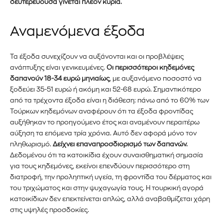
δευτερεύουσα γίνεται πλέον κύρια.
Αναμενόμενα έξοδα
Τα έξοδα συνεχίζουν να αυξάνονται και οι προβλέψεις
ΕΓΓΡΑΦΉ!
ανάπτυξης είναι γενικευμένες.
Οι περισσότεροι κηδεμόνες
δαπανούν 18-34 ευρώ μηνιαίως
, με αυξανόμενο ποσοστό να
Διάβασα και αποδέχομαι την
Πολιτική Απορρήτου
.
ξοδεύει 35-51 ευρώ ή ακόμη και 52-68 ευρώ. Σημαντικότερο
από τα τρέχοντα έξοδα είναι η διάθεση: πάνω από το 60% των
Τούρκων κηδεμόνων αναφέρουν ότι τα έξοδα φροντίδας
αυξήθηκαν το προηγούμενο έτος και αναμένουν περαιτέρω
αύξηση τα επόμενα τρία χρόνια. Αυτό δεν αφορά μόνο τον
πληθωρισμό.
Δείχνει επαναπροσδιορισμό των δαπανών.
Δεδομένου ότι τα κατοικίδια έχουν συναισθηματική σημασία
για τους κηδεμόνες, εκείνοι επενδύουν περισσότερο στη
διατροφή, την προληπτική υγεία, τη φροντίδα του δέρματος και
του τριχώματος και στην ψυχαγωγία τους. Η τουρκική αγορά
κατοικίδιων δεν επεκτείνεται απλώς, αλλά αναβαθμίζεται χάρη
στις υψηλές προσδοκίες.