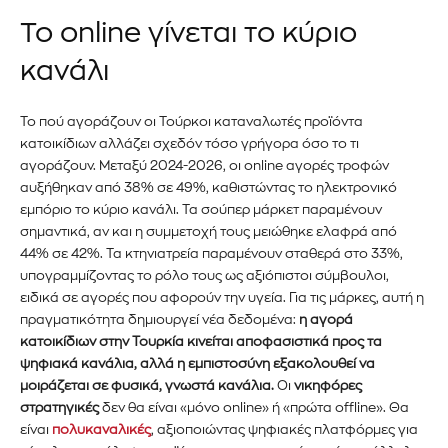
Το online γίνεται το κύριο
κανάλι
Το πού αγοράζουν οι Τούρκοι καταναλωτές προϊόντα
κατοικίδιων αλλάζει σχεδόν τόσο γρήγορα όσο το τι
αγοράζουν. Μεταξύ 2024-2026, οι online αγορές τροφών
αυξήθηκαν από 38% σε 49%, καθιστώντας το ηλεκτρονικό
εμπόριο το κύριο κανάλι. Τα σούπερ μάρκετ παραμένουν
σημαντικά, αν και η συμμετοχή τους μειώθηκε ελαφρά από
44% σε 42%. Τα κτηνιατρεία παραμένουν σταθερά στο 33%,
υπογραμμίζοντας το ρόλο τους ως αξιόπιστοι σύμβουλοι,
ειδικά σε αγορές που αφορούν την υγεία. Για τις μάρκες, αυτή η
πραγματικότητα δημιουργεί νέα δεδομένα:
η αγορά
κατοικίδιων στην Τουρκία κινείται αποφασιστικά προς τα
ψηφιακά κανάλια, αλλά η εμπιστοσύνη εξακολουθεί να
μοιράζεται σε φυσικά, γνωστά κανάλια.
Οι
νικηφόρες
στρατηγικές
δεν θα είναι «μόνο online» ή «πρώτα offline». Θα
είναι
πολυκαναλικές
, αξιοποιώντας ψηφιακές πλατφόρμες για