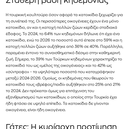
Σταθερή βάση κηδεμονίας
Η τουρκική κουλτούρα όσον αφορά τα κατοικίδια ξεχωρίζει για
τη συνέπειά της. Οι περισσότερες οικογένειες έχουν ένα μόνο
κατοικίδιο, αν και η κατοχή πολλών ζώων κερδίζει σταδιακά
έδαφος. Το 2024, το 64% των κηδεμόνων δήλωνε ότι έχει ένα
κατοικίδιο, ενώ το 2026 το ποσοστό αυτό έπεσε στο 59% και η
κατοχή πολλών ζώων αυξήθηκε από 36% σε 40%. Παράλληλα,
παραμένει έντονο το συναισθηματικό δέσιμο στην καθημερινή
ζωή. Σήμερα, το 39% των Τούρκων κηδεμόνων χαρακτηρίζει το
κατοικίδιό του ως «μέλος της οικογένειας» και το 42% ως
«σύντροφο» – τα υψηλότερα ποσοστά που καταγράφηκαν
μεταξύ 2024-2026. Ομοίως, οι κηδεμόνες που θεωρούν το
κατοικίδιό τους «βρέφος/παιδί» αυξήθηκαν στο 25% από 21%
το 2024. Δεν πρόκειται όμως για επιτάχυνση του
εξανθρωπισμού των κατοικίδιων, ο οποίος στην Τουρκία έχει
ήδη φτάσει σε υψηλό επίπεδο. Τα κατοικίδια δε γίνονται
οικογένεια, είναι ήδη οικογένεια.
Γάτες: Η κυρίαρχη προτίμηση