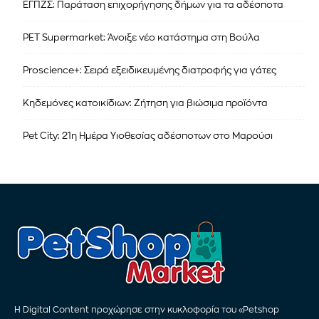
ΕΓΠΖΣ: Παράταση επιχορήγησης δήμων για τα αδέσποτα
PET Supermarket: Άνοιξε νέο κατάστημα στη Βούλα
Proscience+: Σειρά εξειδικευμένης διατροφής για γάτες
Κηδεμόνες κατοικίδιων: Ζήτηση για βιώσιμα προϊόντα
Pet City: 21η Ημέρα Υιοθεσίας αδέσποτων στο Μαρούσι
Η Digital Content προχώρησε στην κυκλοφορία του «Petshop