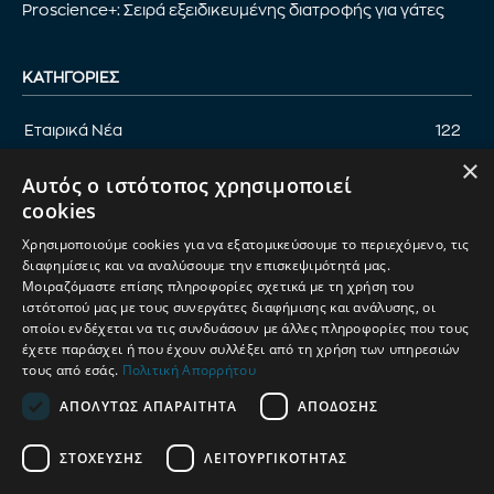
Proscience+: Σειρά εξειδικευμένης διατροφής για γάτες
ΚΑΤΗΓΟΡΊΕΣ
Εταιρικά Νέα
122
×
Επικαιρότητα
122
Αυτός ο ιστότοπος χρησιμοποιεί
Αφιέρωμα
94
cookies
Εκδηλώσεις
89
Χρησιμοποιούμε cookies για να εξατομικεύσουμε το περιεχόμενο, τις
Νέα Προϊόντα
82
διαφημίσεις και να αναλύσουμε την επισκεψιμότητά μας.
Μοιραζόμαστε επίσης πληροφορίες σχετικά με τη χρήση του
Παρουσίαση προϊόντων
82
ιστότοπού μας με τους συνεργάτες διαφήμισης και ανάλυσης, οι
οποίοι ενδέχεται να τις συνδυάσουν με άλλες πληροφορίες που τους
Έρευνα
71
έχετε παράσχει ή που έχουν συλλέξει από τη χρήση των υπηρεσιών
τους από εσάς.
Πολιτική Απορρήτου
ΑΠΟΛΎΤΩΣ ΑΠΑΡΑΊΤΗΤΑ
ΑΠΌΔΟΣΗΣ
ΟΡΟΙ ΧΡΗΣΗΣ
ΠΟΛΙΤΙΚΗ ΑΠΟΡΡΗΤΟΥ
ΣΤΌΧΕΥΣΗΣ
ΛΕΙΤΟΥΡΓΙΚΌΤΗΤΑΣ
ΔΙΑΧΕΙΡΙΣΗ ΑΠΟΡΡΗΤΟΥ