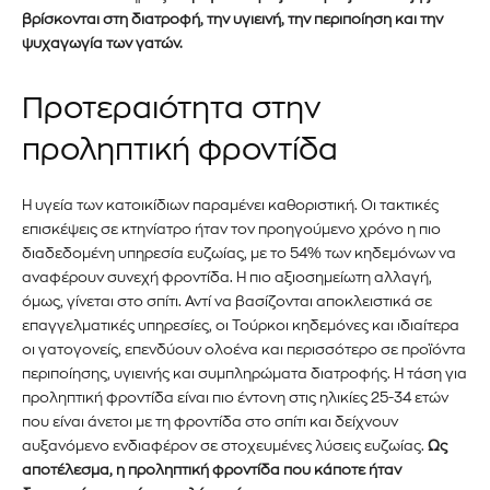
βρίσκονται στη διατροφή, την υγιεινή, την περιποίηση και την
ψυχαγωγία των γατών.
Προτεραιότητα στην
προληπτική φροντίδα
Εγγραφείτε στο Newsletter του
Η υγεία των κατοικίδιων παραμένει καθοριστική. Οι τακτικές
PetshopMarket.gr και
επισκέψεις σε κτηνίατρο ήταν τον προηγούμενο χρόνο η πιο
ενημερωθείτε πρώτοι για τα νέα
διαδεδομένη υπηρεσία ευζωίας, με το 54% των κηδεμόνων να
αναφέρουν συνεχή φροντίδα. Η πιο αξιοσημείωτη αλλαγή,
προϊόντα και τις εξελίξεις της
όμως, γίνεται στο σπίτι. Αντί να βασίζονται αποκλειστικά σε
επαγγελματικές υπηρεσίες, οι Τούρκοι κηδεμόνες και ιδιαίτερα
αγοράς.
οι γατογονείς, επενδύουν ολοένα και περισσότερο σε προϊόντα
περιποίησης, υγιεινής και συμπληρώματα διατροφής. Η τάση για
Για να εγγραφείτε, απλώς εισάγετε τη διεύθυνση email σας
προληπτική φροντίδα είναι πιο έντονη στις ηλικίες 25-34 ετών
στον ιστότοπό μας ή κάντε κλικ στο κουμπί εγγραφής
που είναι άνετοι με τη φροντίδα στο σπίτι και δείχνουν
παρακάτω. Μην ανησυχείτε, σεβόμαστε την ιδιωτικότητά σας
αυξανόμενο ενδιαφέρον σε στοχευμένες λύσεις ευζωίας.
Ως
και δεν θα σας στείλουμε ανεπιθύμητα μηνύματα. Οι
αποτέλεσμα, η προληπτική φροντίδα που κάποτε ήταν
πληροφορίες σας είναι ασφαλείς μαζί μας.