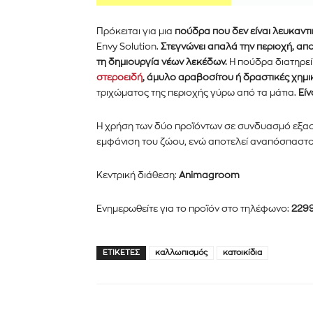
Πρόκειται για μια
πούδρα που δεν είναι λευκαντ
Envy Solution.
Στεγνώνει απαλά την περιοχή, απ
τη δημιουργία νέων λεκέδων.
Η πούδρα διατηρεί
στεροειδή
, άμυλο αραβοσίτου ή δραστικές χημι
τριχώματος της περιοχής γύρω από τα μάτια.
Είν
Η χρήση των δύο προϊόντων σε συνδυασμό εξα
εμφάνιση του ζώου, ενώ αποτελεί αναπόσπαστο 
Κεντρική διάθεση:
Animagroom
Ενημερωθείτε για το προϊόν στο τηλέφωνο:
229
ΕΤΙΚΈΤΕΣ
καλλωπισμός
κατοικίδια