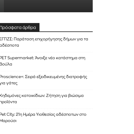
Πρόσφατα άρθρα
ΕΓΠΖΣ: Παράταση επιχορήγησης δήμων για τα
αδέσποτα
PET Supermarket: Άνοιξε νέο κατάστημα στη
Βούλα
Proscience+: Σειρά εξειδικευμένης διατροφής
για γάτες
Κηδεμόνες κατοικίδιων: Ζήτηση για βιώσιμα
προϊόντα
Pet City: 21η Ημέρα Υιοθεσίας αδέσποτων στο
Μαρούσι
ΕΓΓΡΑΦΉ!