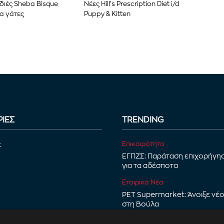
διές Sheba Bisque
Νέες Hill’s Prescription Diet i/d
ια γάτες
Puppy & Kitten
ΙΕΣ
TRENDING
Επικαιρότητα
ε
ΕΓΠΖΣ: Παράταση επιχορήγη
για τα αδέσποτα
Εταιρικά Νέα
PET Supermarket: Άνοιξε νέ
στη Βούλα
Νέα Προϊόντα