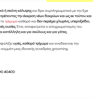
ικό ή σκόνη κάλυψης
και δρα συμπληρωματικά με την Eye
οτρέποντας την έκκριση νέων δακρύων και ως εκ τούτου και
 το
τρίχωμα
καθαρό και
δεν περιέχει χλωρίνη, υπεροξείδιο,
κές ουσίες
. Έτσι, αποφεύγεται ο αποχρωματισμός του
αι κατάλληλη και για σκύλους και για γάτες.
σφαλίζει
υγιές, καθαρό τρίχωμα
και αναδεικνύει την
κομμάτι μιας ιδανικής συνεδρίας
grooming.
90
40400