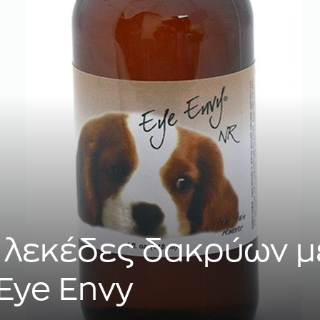
 λεκέδες δακρύων μ
 Eye Envy