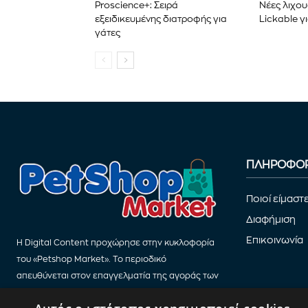
Proscience+: Σειρά
Νέες λιχου
εξειδικευμένης διατροφής για
Lickable γ
γάτες
ΠΛΗΡΟΦΟΡ
Ποιοί είμαστ
Διαφήμιση
Επικοινωνία
Η Digital Content προχώρησε στην κυκλοφορία
του «Petshop Market». Το περιοδικό
απευθύνεται στον επαγγελματία της αγοράς των
Petshop.