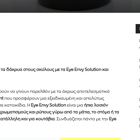
τα δάκρυα στους σκύλους με τα
Eye Envy Solution
και
ρούν να γίνουν παρελθόν με τα άκρως αποτελεσματικά
er του
nt
που προσφέρουν μια εξειδικευμένη και απολύτως
ε κατοικίδια. Η
Eye Envy Solution
είναι μια
ήπια λοσιόν
νημερωθείτε
ρωματισμούς και ρύπους γύρω από τα μάτια, το στόμα ή τα
α και τις
ατάλληλη και για κουτάβια
. Συνδυάζεται πάντα με την
Eye