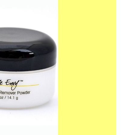
διεύθυνση email σας στον ιστότοπό μας ή
κάτω. Μην ανησυχείτε, σεβόμαστε την
Διάβασα και 
λουμε ανεπιθύμητα μηνύματα. Οι πληροφορίες