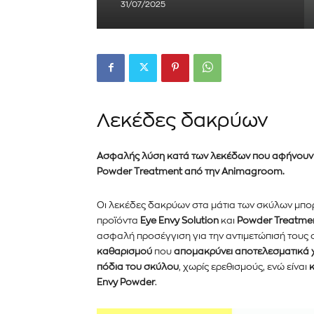
31/07/2025
Λεκέδες δακρύων
Ασφαλής λύση κατά των λεκέδων που αφήνουν 
P
owder
T
reatment
από την
Animagroom.
Οι λεκέδες δακρύων στα μάτια των σκύλων μπο
Εγγραφείτε στο Newslett
προϊόντα
Eye Envy Solution
και
Powder Treatme
ασφαλή προσέγγιση για την αντιμετώπισή τους σ
PetshopMarket.gr και ε
καθαρισμού
που
απομακρύνει αποτελεσματικά χ
πρώτοι για τα νέα προϊόντ
πόδια του σκύλου
, χωρίς ερεθισμούς, ενώ είναι
κ
Envy Powder
.
εξελίξεις της αγοράς.