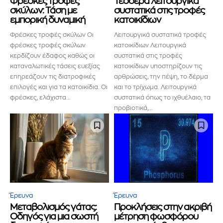
Φρέσκες τροφές
Τέσσερα λειτουργικά
σκύλων: Τάση με
συστατικά στις τροφές
εμπορική δυναμική
κατοικίδιων
Φρέσκες τροφές σκύλων Οι
Λειτουργικά συστατικά τροφές
φρέσκες τροφές σκύλων
κατοικίδιων Λειτουργικά
κερδίζουν έδαφος καθώς οι
συστατικά στις τροφές
καταναλωτικές τάσεις ευεξίας
κατοικίδιων υποστηρίζουν τις
επηρεάζουν τις διατροφικές
αρθρώσεις, την πέψη, το δέρμα
επιλογές και για τα κατοικίδια. Οι
και το τρίχωμα. Λειτουργικά
φρέσκες, ελάχιστα...
συστατικά όπως το ιχθυέλαιο, τα
προβιοτικά,...
Έρευνα
Έρευνα
Μεταβολισμός γάτας:
Προκλήσεις στην ακριβή
Οδηγός για μια σωστή
μέτρηση φωσφόρου