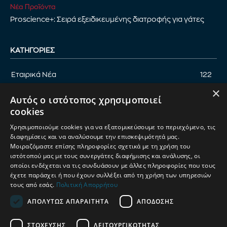
Νέα Προϊόντα
Proscience+: Σειρά εξειδικευμένης διατροφής για γάτες
ΚΑΤΗΓΟΡΊΕΣ
Εταιρικά Νέα
122
×
Επικαιρότητα
122
Αυτός ο ιστότοπος χρησιμοποιεί
Αφιέρωμα
94
cookies
Εκδηλώσεις
89
Χρησιμοποιούμε cookies για να εξατομικεύσουμε το περιεχόμενο, τις
Νέα Προϊόντα
82
διαφημίσεις και να αναλύσουμε την επισκεψιμότητά μας.
Μοιραζόμαστε επίσης πληροφορίες σχετικά με τη χρήση του
Παρουσίαση προϊόντων
82
ιστότοπού μας με τους συνεργάτες διαφήμισης και ανάλυσης, οι
οποίοι ενδέχεται να τις συνδυάσουν με άλλες πληροφορίες που τους
Έρευνα
71
έχετε παράσχει ή που έχουν συλλέξει από τη χρήση των υπηρεσιών
τους από εσάς.
Πολιτική Απορρήτου
ΑΠΟΛΎΤΩΣ ΑΠΑΡΑΊΤΗΤΑ
ΑΠΌΔΟΣΗΣ
ΟΡΟΙ ΧΡΗΣΗΣ
ΠΟΛΙΤΙΚΗ ΑΠΟΡΡΗΤΟΥ
ΣΤΌΧΕΥΣΗΣ
ΛΕΙΤΟΥΡΓΙΚΌΤΗΤΑΣ