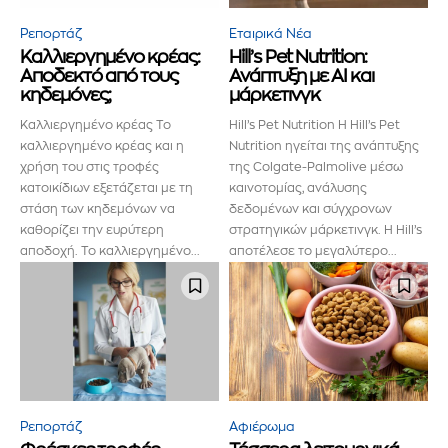
ενημερωθείτε πρώτοι για τα νέα
Ρεπορτάζ
Εταιρικά Νέα
Καλλιεργημένο κρέας:
Hill’s Pet Nutrition:
προϊόντα και τις εξελίξεις της
Αποδεκτό από τους
Ανάπτυξη με AI και
κηδεμόνες;
μάρκετινγκ
αγοράς.
Καλλιεργημένο κρέας Το
Hill’s Pet Nutrition Η Hill’s Pet
καλλιεργημένο κρέας και η
Nutrition ηγείται της ανάπτυξης
Για να εγγραφείτε, απλώς εισάγετε τη διεύθυνση email σας
χρήση του στις τροφές
της Colgate-Palmolive μέσω
στον ιστότοπό μας ή κάντε κλικ στο κουμπί εγγραφής
παρακάτω. Μην ανησυχείτε, σεβόμαστε την ιδιωτικότητά σας
κατοικίδιων εξετάζεται με τη
καινοτομίας, ανάλυσης
και δεν θα σας στείλουμε ανεπιθύμητα μηνύματα. Οι
στάση των κηδεμόνων να
δεδομένων και σύγχρονων
πληροφορίες σας είναι ασφαλείς μαζί μας.
καθορίζει την ευρύτερη
στρατηγικών μάρκετινγκ. Η Hill’s
αποδοχή. Το καλλιεργημένο...
αποτέλεσε το μεγαλύτερο...
ΕΓΓΡΑΦΉ!
Διάβασα και αποδέχομαι την
Πολιτική Απορρήτου
.
Ρεπορτάζ
Αφιέρωμα