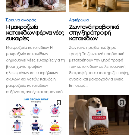
Έρευνα αγοράς
Αφιέρωμα
Η μακροζωία
Ζωντανά προβιοτικά
κατοικίδιων φέρνει νέες
στην ξηρά τροφή
ευκαιρίες
κατοικίδιων
Mακροζωία κατοικίδιων Η
Ζωντανά προβιοτικά ξηρά
μακροζωία κατοικίδιων
τροφή Τα ζωντανά προβιοτικά
δημιουργεί νέες ευκαιρίες για τη
μετατρέπουν την ξηρά τροφή
βιομηχανία τροφών
των κατοικίδιων σε λειτουργική
ηλικιωμένων και υπερήλικων
διατροφή που υποστηρίζει πέψη,
σκύλων και γατών. Καθώς η
ανοσία και μακροχρόνια υγεία.
μακροζωία κατοικίδιων
Επί σειρά...
αυξάνεται, ανοίγεται σημαντικό...
Εγγραφείτε στο Newsletter του
PetshopMarket.gr και