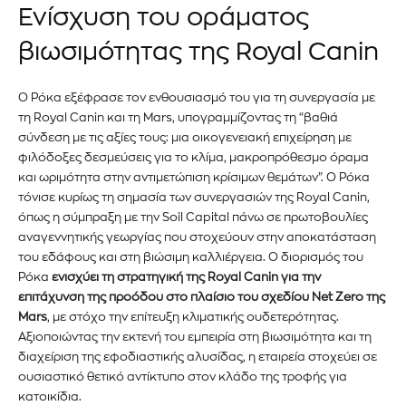
Ενίσχυση του οράματος
προϊόντα και τις εξελίξεις της
βιωσιμότητας της Royal Canin
αγοράς.
Για να εγγραφείτε, απλώς εισάγετε τη διεύθυνση email σας
Ο Ρόκα εξέφρασε τον ενθουσιασμό του για τη συνεργασία με
στον ιστότοπό μας ή κάντε κλικ στο κουμπί εγγραφής
τη Royal Canin και τη Mars, υπογραμμίζοντας τη “βαθιά
παρακάτω. Μην ανησυχείτε, σεβόμαστε την ιδιωτικότητά σας
σύνδεση με τις αξίες τους: μια οικογενειακή επιχείρηση με
και δεν θα σας στείλουμε ανεπιθύμητα μηνύματα. Οι
φιλόδοξες δεσμεύσεις για το κλίμα, μακροπρόθεσμο όραμα
πληροφορίες σας είναι ασφαλείς μαζί μας.
και ωριμότητα στην αντιμετώπιση κρίσιμων θεμάτων”. Ο Ρόκα
τόνισε κυρίως τη σημασία των συνεργασιών της Royal Canin,
όπως η σύμπραξη με την Soil Capital πάνω σε πρωτοβουλίες
αναγεννητικής γεωργίας που στοχεύουν στην αποκατάσταση
του εδάφους και στη βιώσιμη καλλιέργεια. Ο διορισμός του
Ρόκα
ενισχύει τη στρατηγική της Royal Canin για την
ΕΓΓΡΑΦΉ!
επιτάχυνση της προόδου στο πλαίσιο του σχεδίου Net Zero της
Mars
, με στόχο την επίτευξη κλιματικής ουδετερότητας.
Διάβασα και αποδέχομαι την
Πολιτική Απορρήτου
.
Αξιοποιώντας την εκτενή του εμπειρία στη βιωσιμότητα και τη
διαχείριση της εφοδιαστικής αλυσίδας, η εταιρεία στοχεύει σε
ουσιαστικό θετικό αντίκτυπο στον κλάδο της τροφής για
κατοικίδια.