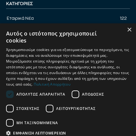
ΚΑΤΗΓΟΡΊΕΣ
Εταιρικά Νέα
122
×
Επικαιρότητα
122
Αυτός ο ιστότοπος χρησιμοποιεί
Αφιέρωμα
94
cookies
Εκδηλώσεις
89
Χρησιμοποιούμε cookies για να εξατομικεύσουμε το περιεχόμενο, τις
Νέα Προϊόντα
82
διαφημίσεις και να αναλύσουμε την επισκεψιμότητά μας.
Μοιραζόμαστε επίσης πληροφορίες σχετικά με τη χρήση του
Παρουσίαση προϊόντων
82
ιστότοπού μας με τους συνεργάτες διαφήμισης και ανάλυσης, οι
οποίοι ενδέχεται να τις συνδυάσουν με άλλες πληροφορίες που τους
Έρευνα
71
έχετε παράσχει ή που έχουν συλλέξει από τη χρήση των υπηρεσιών
τους από εσάς.
Πολιτική Απορρήτου
ΑΠΟΛΎΤΩΣ ΑΠΑΡΑΊΤΗΤΑ
ΑΠΌΔΟΣΗΣ
ΟΡΟΙ ΧΡΗΣΗΣ
ΠΟΛΙΤΙΚΗ ΑΠΟΡΡΗΤΟΥ
ΣΤΌΧΕΥΣΗΣ
ΛΕΙΤΟΥΡΓΙΚΌΤΗΤΑΣ
ΔΙΑΧΕΙΡΙΣΗ ΑΠΟΡΡΗΤΟΥ
ΜΗ ΤΑΞΙΝΟΜΗΜΈΝΑ
© 2025
Petshop Market
| Κατασκευή & Ανάπτυξη
UThink
ΕΜΦΆΝΙΣΗ ΛΕΠΤΟΜΕΡΕΙΏΝ