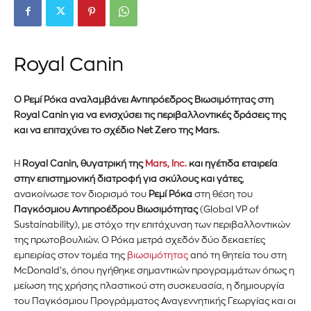
Royal Canin
Ο Ρεμί Ρόκα αναλαμβάνει Αντιπρόεδρος Βιωσιμότητας στη
Royal Canin για να ενισχύσει τις περιβαλλοντικές δράσεις της
και να επιταχύνει το σχέδιο Net Zero της Mars.
Η
Royal Canin, θυγατρική της
Mars, Inc.
και
ηγέτιδα εταιρεία
στην επιστημονική διατροφή για σκύλους και γάτες
,
ανακοίνωσε τον διορισμό του
Ρεμί Ρόκα
στη θέση του
Παγκόσμιου Αντιπροέδρου Βιωσιμότητας
(Global VP of
Sustainability), με στόχο την επιτάχυνση των περιβαλλοντικών
της πρωτοβουλιών. Ο Ρόκα
μετρά σ
χεδόν δύο δεκαετίες
εμπειρίας στον τομέα της
βιωσιμότητας
από τη θητεία του στη
McDonald’s, όπου ηγήθηκε σημαντικών προγραμμάτων όπως η
μείωση της χρήσης πλαστικού στη συσκευασία, η δημιουργία
του Παγκόσμιου Προγράμματος Αναγεννητικής Γεωργίας και οι