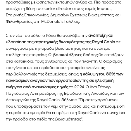
προσπάθειες μείωσης των εκπομπών άνθρακα. Πιο πρόσφατα,
κατείχε τη θέση του senior director στους τομείς Impact,
Εταιρικής Επικοινωνίας, Δημοσίων Σχέσεων, Βιωσιμότητας και
Φιλανθρωπίας στη McDonald’s Γαλλίας.
Στον νέο του ρόλο, ο Ρόκα θα αναλάβει την
ανάπτυξη και
υλοποίηση της στρατηγικής βιωσιμότητας της Royal Canin
σε
συνεργασία με την ομάδα βιωσιμότητας και τα ανώτερα
στελέχη της εταιρείας. Οι βασικοί άξονες δράσης θα εστιάζουν
στα κατοικίδια, τους ανθρώπους και τον πλανήτη. Ο διορισμός
του γίνεται σε μια περίοδο όπου η εταιρεία εντείνει τις
περιβαλλοντικές της δεσμεύσεις, όπως
η κάλυψη του 86% των
παγκόσμιων αναγκών των εργοστασίων της σε ηλεκτρική
ενέργεια από ανανεώσιμες πηγές
το 2024. Ο Άντι Τέρνερ,
Παγκόσμιος Αντιπρόεδρος της Εφοδιαστικής Αλυσίδας και των
Λειτουργιών της Royal Canin, δήλωσε: “Είμαστε χαρούμενοι
Εγγραφείτε στο Newsletter του
που υποδεχόμαστε τον Ρεμί στην ομάδα μας και πιστεύουμε ότι
η ευρεία του εμπειρία θα επιτρέψει στη Royal Canin να συνεχίσει
PetshopMarket.gr και
την πρόοδο στο πεδίο της βιωσιμότητας”.
ενημερωθείτε πρώτοι για τα νέα