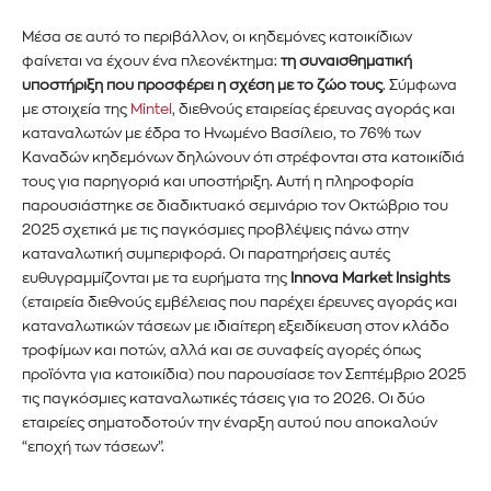
Μέσα σε αυτό το περιβάλλον, οι κηδεμόνες κατοικίδιων
φαίνεται να έχουν ένα πλεονέκτημα:
τη συναισθηματική
υποστήριξη που προσφέρει η σχέση με το ζώο τους
. Σύμφωνα
με στοιχεία της
Mintel
, διεθνούς εταιρείας έρευνας αγοράς και
καταναλωτών με έδρα το Ηνωμένο Βασίλειο, το 76% των
Καναδών κηδεμόνων δηλώνουν ότι στρέφονται στα κατοικίδιά
τους για παρηγοριά και υποστήριξη. Αυτή η πληροφορία
παρουσιάστηκε σε διαδικτυακό σεμινάριο τον Οκτώβριο του
2025 σχετικά με τις παγκόσμιες προβλέψεις πάνω στην
καταναλωτική συμπεριφορά. Οι παρατηρήσεις αυτές
ευθυγραμμίζονται με τα ευρήματα της
Innova Market Insights
(εταιρεία διεθνούς εμβέλειας που παρέχει έρευνες αγοράς και
καταναλωτικών τάσεων με ιδιαίτερη εξειδίκευση στον κλάδο
τροφίμων και ποτών, αλλά και σε συναφείς αγορές όπως
προϊόντα για κατοικίδια) που παρουσίασε τον Σεπτέμβριο 2025
τις παγκόσμιες καταναλωτικές τάσεις για το 2026. Οι δύο
εταιρείες σηματοδοτούν την έναρξη αυτού που αποκαλούν
“εποχή των τάσεων”.