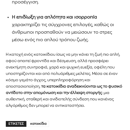
προσέγγιση.
Η επιδίωξη για απλότητα και ισορροπία
χαρακτηρίζει τις σύγχρονες επιλογές, καθώς οι
άνθρωποι προσπαθούν να μειώσουν το στρες
μέσω ενός πιο απλού τρόπου ζωής.
Η κατοχή ενός κατοικίδιου ίσως να μην κάνει τη ζωή πιο απλή,
αφού απαιτεί φροντίδα και δέσμευση, αλλά προσφέρει
ανεκτίμητη συντροφιά, χαρά και ψυχική ευεξία, οφέλη που
υποστηρίζονται και από πολυάριθμες μελέτες. Μέσα σε έναν
κόσμο γεμάτο άγχος, υπερπληροφόρηση και
αποστασιοποίηση,
τα κατοικίδια αναδεικνύονται ως το φυσικό
αντίδοτο στην απομόνωση και την έλλειψη στοργής
: μια
αυθεντική, σταθερή και ανιδιοτελής σύνδεση που κανένας
αλγόριθμος δεν μπορεί να αντικαταστήσει.
ΕΤΙΚΈΤΕΣ
κατοικίδια