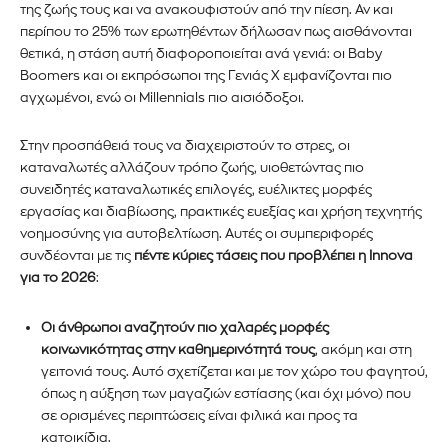
της ζωής τους και να ανακουφιστούν από την πίεση. Αν και
περίπου το 25% των ερωτηθέντων δήλωσαν πως αισθάνονται
ΕΓΓΡΑΦΉ!
θετικά, η στάση αυτή διαφοροποιείται ανά γενιά: οι
B
aby
B
oomers και οι εκπρόσωποι της Γενιάς X εμφανίζονται πιο
Διάβασα και αποδέχομαι την
Πολιτική Απορρήτου
.
αγχωμένοι, ενώ οι
M
illennials πιο αισιόδοξοι.
Στην προσπάθειά τους να διαχειριστούν το στρες, οι
καταναλωτές αλλάζουν τρόπο ζωής, υιοθετώντας πιο
συνειδητές καταναλωτικές επιλογές, ευέλικτες μορφές
εργασίας και διαβίωσης, πρακτικές ευεξίας και χρήση τεχνητής
νοημοσύνης για αυτοβελτίωση. Αυτές οι συμπεριφορές
συνδέονται με τις
πέντε κύριες τάσεις που προβλέπει η Innova
για το 2026
:
Οι άνθρωποι αναζητούν πιο χαλαρές μορφές
κοινωνικότητας στην καθημερινότητά τους
, ακόμη και στη
γειτονιά τους. Αυτό σχετίζεται και με τον χώρο του φαγητού,
όπως η αύξηση των μαγαζιών εστίασης (και όχι μόνο) που
σε ορισμένες περιπτώσεις είναι φιλικά και προς τα
κατοικίδια.