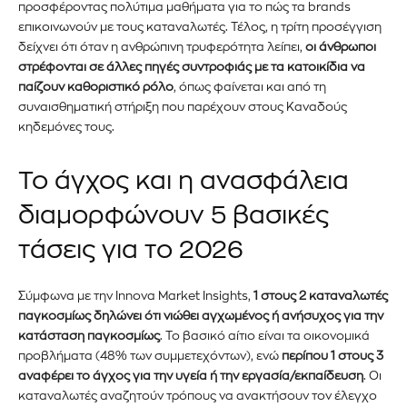
προσφέροντας πολύτιμα μαθήματα για το πώς τα brands
επικοινωνούν με τους καταναλωτές. Τέλος, η τρίτη προσέγγιση
δείχνει ότι όταν η ανθρώπινη τρυφερότητα λείπει,
οι άνθρωποι
στρέφονται σε άλλες πηγές συντροφιάς με τα κατοικίδια να
Εγγραφείτε στο Newsletter του
παίζουν καθοριστικό ρόλο
, όπως φαίνεται και από τη
PetshopMarket.gr και
συναισθηματική στήριξη που παρέχουν στους Καναδούς
κηδεμόνες τους.
ενημερωθείτε πρώτοι για τα νέα
προϊόντα και τις εξελίξεις της
Το άγχος και η ανασφάλεια
αγοράς.
διαμορφώνουν 5 βασικές
τάσεις για το 2026
Για να εγγραφείτε, απλώς εισάγετε τη διεύθυνση email σας
στον ιστότοπό μας ή κάντε κλικ στο κουμπί εγγραφής
παρακάτω. Μην ανησυχείτε, σεβόμαστε την ιδιωτικότητά σας
Σύμφωνα με την Innova Market Insights,
1 στους 2 καταναλωτές
και δεν θα σας στείλουμε ανεπιθύμητα μηνύματα. Οι
παγκοσμίως δηλώνει ότι νιώθει αγχωμένος ή ανήσυχος για την
πληροφορίες σας είναι ασφαλείς μαζί μας.
κατάσταση παγκοσμίως
. Το βασικό αίτιο είναι τα οικονομικά
προβλήματα (48% των συμμετεχόντων), ενώ
περίπου 1 στους 3
αναφέρει το άγχος για την υγεία ή την εργασία/εκπαίδευση
. Οι
καταναλωτές αναζητούν τρόπους να ανακτήσουν τον έλεγχο