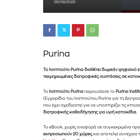
05/09/2025
Purina
Το Ινστιτούτο Purina διαθέτει δωρεάν ψηφιακό εγ
τεκμηριωμένες διατροφικές συστάσεις σε κατοικ
Εγγραφείτε στο Newslett
Το
Ινστιτούτο Purina
παρουσίασε το
Purina Insti
PetshopMarket.gr και ε
(Εγχειρίδιο του Ινστιτούτου Purina για τη Διατρ
που έχει σχεδιαστεί για να υποστηρίζει τις κτην
πρώτοι για τα νέα προϊόντ
διατροφικής καθοδήγησης για υγιή κατοικίδια
.
εξελίξεις της αγοράς.
Το eBook, χωρίς αναφορά σε συγκεκριμένα προ
εκπροσωπούν 20 χώρες
και αποτελεί συνέχεια 
Για να εγγραφείτε, απλώς εισάγετε τη 