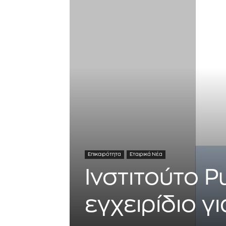
Επικαιρότητα
Εταιρικά Νέα
Ινστιτούτο P
εγχειρίδιο γ