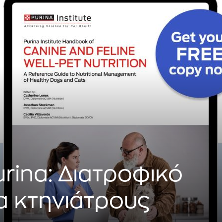
urina: Διατροφικό
ια κτηνιάτρους