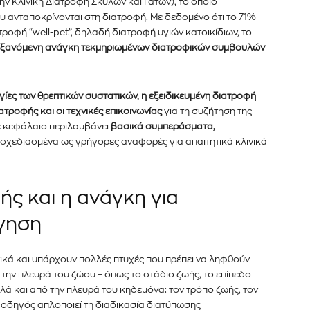
 την Κλινική Διατροφή Σκύλων και Γατών), το οποίο
κάτω. Μην ανησυχείτε, σεβόμαστε την
Διάβασα και 
λουμε ανεπιθύμητα μηνύματα. Οι πληροφορίες
 ανταποκρίνονται στη διατροφή. Με δεδομένο ότι το 71%
οφή “well-pet”, δηλαδή διατροφή υγιών κατοικίδιων, το
υξανόμενη ανάγκη τεκμηριωμένων διατροφικών συμβουλών
ργίες των θρεπτικών συστατικών, η εξειδικευμένη διατροφή
ατροφής και οι τεχνικές επικοινωνίας
για τη συζήτηση της
ε κεφάλαιο περιλαμβάνει
βασικά συμπεράσματα,
, σχεδιασμένα ως γρήγορες αναφορές για απαιτητικά κλινικά
ής και η ανάγκη για
γηση
ντικά και υπάρχουν πολλές πτυχές που πρέπει να ληφθούν
 την πλευρά του ζώου – όπως το στάδιο ζωής, το επίπεδο
λά και από την πλευρά του κηδεμόνα: τον τρόπο ζωής, τον
ο οδηγός απλοποιεί τη διαδικασία διατύπωσης