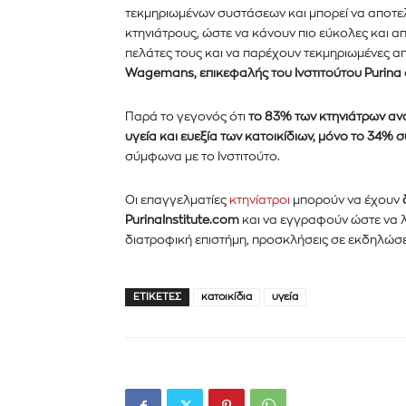
τεκμηριωμένων συστάσεων και μπορεί να αποτελ
κτηνιάτρους, ώστε να κάνουν πιο εύκολες και απ
πελάτες τους και να παρέχουν τεκμηριωμένες απ
Wagemans, επικεφαλής του Ινστιτούτου Purina
Παρά το γεγονός ότι
το 83% των κτηνιάτρων αναγ
υγεία και ευεξία των κατοικίδιων, μόνο το 34% 
σύμφωνα με το Ινστιτούτο.
Οι επαγγελματίες
κτηνίατροι
μπορούν να έχουν
PurinaInstitute.com
και να εγγραφούν ώστε να λ
διατροφική επιστήμη, προσκλήσεις σε εκδηλώσει
ΕΤΙΚΈΤΕΣ
κατοικίδια
υγεία