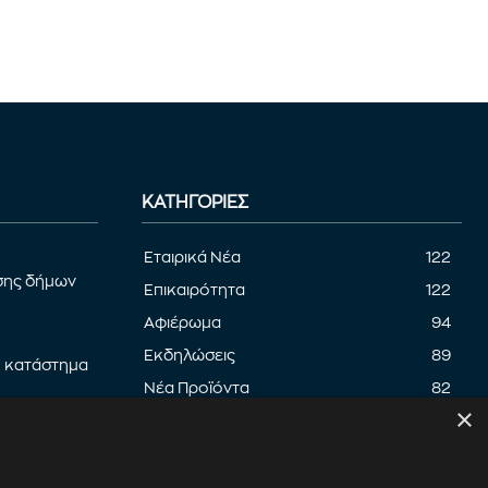
ΚΑΤΗΓΟΡΊΕΣ
Εταιρικά Νέα
122
σης δήμων
Επικαιρότητα
122
Αφιέρωμα
94
Εκδηλώσεις
89
ο κατάστημα
Νέα Προϊόντα
82
×
Παρουσίαση προϊόντων
82
μένης
Έρευνα
71