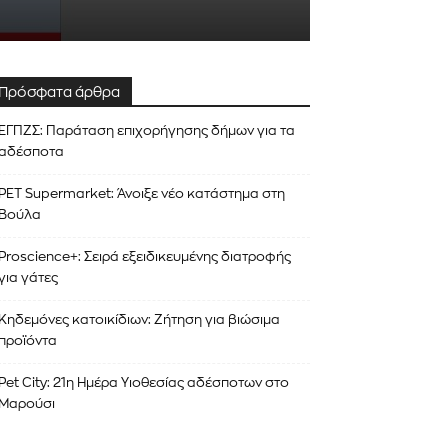
Πρόσφατα άρθρα
ΕΓΠΖΣ: Παράταση επιχορήγησης δήμων για τα
αδέσποτα
PET Supermarket: Άνοιξε νέο κατάστημα στη
Βούλα
Proscience+: Σειρά εξειδικευμένης διατροφής
για γάτες
Κηδεμόνες κατοικίδιων: Ζήτηση για βιώσιμα
προϊόντα
Pet City: 21η Ημέρα Υιοθεσίας αδέσποτων στο
ΕΓΓΡΑΦΉ!
Μαρούσι