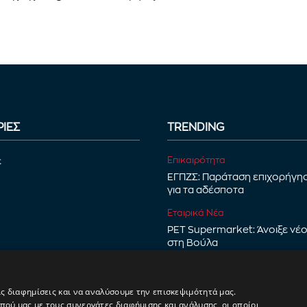
ΙΕΣ
TRENDING
Επικαιρότητα
ε
ΕΓΠΖΣ: Παράταση επιχορήγη
για τα αδέσποτα
Εταιρικά Νέα
PET Supermarket: Άνοιξε νέ
στη Βούλα
Νέα Προϊόντα
Proscience+: Σειρά εξειδικευ
ις διαφημίσεις και να αναλύσουμε την επισκεψιμότητά μας.
διατροφής για γάτες
ού μας με τους συνεργάτες διαφήμισης και ανάλυσης, οι οποίοι