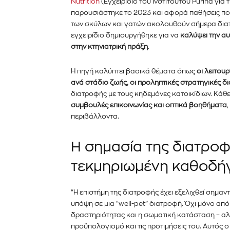
Nutrition
(Εγχειρίδιο του Ινστιτούτου Purina για
κάντε κλικ στο κουμπί εγγραφής παρα
ιδιωτικότητά σας και δεν θα σας στεί
παρουσιάστηκε το 2023 και αφορά παθήσεις που
σας είναι ασφαλείς μαζί μας.
των σκύλων και γατών ακολουθούν σήμερα διατρ
εγχειρίδιο δημιουργήθηκε για να
καλύψει την α
στην κτηνιατρική πράξη
.
Η πηγή καλύπτει βασικά θέματα όπως
οι λειτου
ανά στάδιο ζωής, οι προληπτικές στρατηγικές δι
διατροφής με τους κηδεμόνες κατοικίδιων. Κάθ
συμβουλές επικοινωνίας και οπτικά βοηθήματα
περιβάλλοντα.
Η σημασία της διατροφ
τεκμηριωμένη καθοδή
“Η επιστήμη της διατροφής έχει εξελιχθεί σημα
υπόψη σε μια “well-pet” διατροφή. Όχι μόνο από
δραστηριότητας και η σωματική κατάσταση – αλ
προϋπολογισμό και τις προτιμήσεις του. Αυτός 