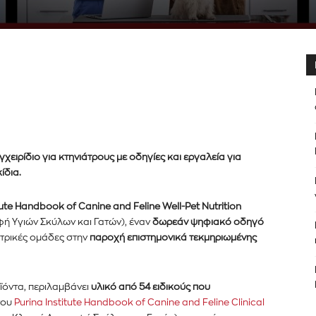
χειρίδιο για κτηνιάτρους με οδηγίες και εργαλεία για
ίδια.
er του
tute Handbook of Canine and Feline Well-Pet Nutrition
νημερωθείτε
οφή Υγιών Σκύλων και Γατών), έναν
δωρεάν ψηφιακό οδηγό
ιατρικές ομάδες στην
παροχή επιστημονικά τεκμηριωμένης
α και τις
ϊόντα, περιλαμβάνει
υλικό από 54 ειδικούς που
του
Purina Institute Handbook of Canine and Feline Clinical
διεύθυνση email σας στον ιστότοπό μας ή