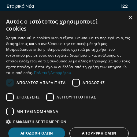
Εταιρικά Νέα
122
×
Επικαιρότητα
122
Αυτός ο ιστότοπος χρησιμοποιεί
Αφιέρωμα
94
cookies
Εκδηλώσεις
89
Χρησιμοποιούμε cookies για να εξατομικεύσουμε το περιεχόμενο, τις
Νέα Προϊόντα
82
διαφημίσεις και να αναλύσουμε την επισκεψιμότητά μας.
Μοιραζόμαστε επίσης πληροφορίες σχετικά με τη χρήση του
Παρουσίαση προϊόντων
82
ιστότοπού μας με τους συνεργάτες διαφήμισης και ανάλυσης, οι
οποίοι ενδέχεται να τις συνδυάσουν με άλλες πληροφορίες που τους
Έρευνα
71
έχετε παράσχει ή που έχουν συλλέξει από τη χρήση των υπηρεσιών
τους από εσάς.
Πολιτική Απορρήτου
ΑΠΟΛΎΤΩΣ ΑΠΑΡΑΊΤΗΤΑ
ΑΠΌΔΟΣΗΣ
ΟΡΟΙ ΧΡΗΣΗΣ
ΠΟΛΙΤΙΚΗ ΑΠΟΡΡΗΤΟΥ
ΣΤΌΧΕΥΣΗΣ
ΛΕΙΤΟΥΡΓΙΚΌΤΗΤΑΣ
ΔΙΑΧΕΙΡΙΣΗ ΑΠΟΡΡΗΤΟΥ
ΜΗ ΤΑΞΙΝΟΜΗΜΈΝΑ
© 2025
Petshop Market
| Κατασκευή & Ανάπτυξη
UThink
ΕΜΦΆΝΙΣΗ ΛΕΠΤΟΜΕΡΕΙΏΝ
ΑΠΟΔΟΧΗ ΟΛΩΝ
ΑΠΟΡΡΙΨΗ ΟΛΩΝ