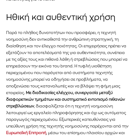
Ηθική και αυθεντική χρήση
Παρά το πλήθος δυνατοτήτων που προσφέρει, η τεχνητή
νοημοσύνη δεν αντικαθιστά την ανθρώπινη στρατηγική, τη
διαίσθηση και τον έλεγχο ποιότητας. Οι επιχειρήσεις πρέπει να
εξετάζουν τα αποτελέσματά της για αυθεντικότητα, συνέπεια
με τις αξίες τους και πιθανά λάθη ή στρεβλώσεις που μπορεί να
επηρεάσουν την εικόνα του brand. Η τυφλή υιοθέτηση
περιεχομένου που παράγεται από συστήματα τεχνητής
νοημοσύνης μπορεί να οδηγήσει σε προβλήματα, να
αποξενώσει τους καταναλωτές και να βλάψει τη φήμη μιας
εταιρείας.
Με διαδικασίες ελέγχου, συνεργασία μεταξύ
διαφορετικών τμημάτων και συστηματικό εντοπισμό πιθανών
στρεβλώσεων
, διασφαλίζεται ότι η τεχνητή νοημοσύνη
λειτουργεί ως εργαλείο πληροφόρησης και όχι ως αυτόματος
παραγωγός περιεχομένου. Εξωτερικές κατευθύνσεις για
υπεύθυνη χρήση της τεχνητής νοημοσύνης παρέχονται από την
Ευρωπαϊκή Επιτροπή
, μέσω του επίσημου πλαισίου αρχών και