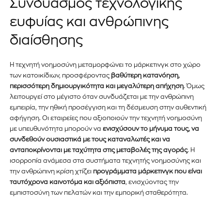
Συνδυασμός τεχνολογικής
ευφυίας και ανθρώπινης
διαίσθησης
Η τεχνητή νοημοσύνη μεταμορφώνει το
μάρκετινγκ
στο χώρο
των κατοικίδιων, προσφέροντας
βαθύτερη κατανόηση,
περισσότερη δημιουργικότητα και μεγαλύτερη απήχηση
. Όμως
λειτουργεί στο μέγιστο όταν συνδυάζεται με την ανθρώπινη
εμπειρία, την ηθική προσέγγιση και τη δέσμευση στην αυθεντική
αφήγηση. Οι εταιρείες που αξιοποιούν την τεχνητή νοημοσύνη
με υπευθυνότητα μπορούν να
ενισχύσουν το μήνυμα τους, να
συνδεθούν ουσιαστικά με τους καταναλωτές και να
ανταποκρίνονται με ταχύτητα στις μεταβολές της αγοράς
. Η
ισορροπία ανάμεσα στα συστήματα τεχνητής νοημοσύνης και
την ανθρώπινη κρίση χτίζει
προγράμματα μάρκετινγκ που είναι
ταυτόχρονα καινοτόμα και αξιόπιστα
, ενισχύοντας την
εμπιστοσύνη των πελατών και την εμπορική σταθερότητα.