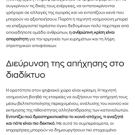
συγκρίνουν τις δικές τους ενέργειες, να ανταποκρίνονται
γρήγορα σε αλλαγές της αγοράς και να εντοπίζουν κενά που
μπορούν να αξιοποιήσουν. Παρότι η τεχνητή νοημοσύνη μπορεί
να επεξεργαστεί τεράστιο όγκο δεδομένων πολύ ταχύτερα από
οποιαδήποτε ομάδα ανθρώπων,
η ανθρώπινη κρίση είναι
απαραίτητη
για την ερμηνεία των ευρημάτων και τη λήψη
στρατηγικών αποφάσεων.
Διεύρυνση της απήχησης στο
διαδίκτυο
Η ορατότητα στον ψηφιακό χώρο είναι κρίσιμη. Η τεχνητή
νοημοσύνη βοηθά τις εταιρείες να αυξήσουν την απήχησή τους
Εγγραφείτε στο Newsletter του
μέσω βελτιστοποίησης περιεχομένου, ανάλυσης του κοινού και
εκτίμησης της πιθανότητας αλληλεπίδρασης των καταναλωτών.
PetshopMarket.gr και
Εντοπίζει πού δραστηριοποιείται το κοινό-στόχος, τι αναζητά
ενημερωθείτε πρώτοι για τα νέα
και πότε είναι πιο δεκτικό.
Με αυτά τα συμπεράσματα, οι
επιχειρήσεις μπορούν να δημιουργήσουν πιο στοχευμένο