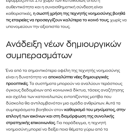
εφαρμόζονται. Στο χώρο των κατοικίδιων, όπου η
αυθεντικότητα και η συναισθηματική σύνδεση είναι
καθοριστικές,
η σωστή χρήση της τεχνητής νοημοσύνης βοηθά
τις εταιρείες να προσεγγίζουν καλύτερα το κοινό τους
, χωρίς να
υπονομεύουν την αξιοπιστία τους.
Ανάδειξη νέων δημιουργικών
συμπερασμάτων
Ένα από τα σημαντικότερα οφέλη της τεχνητής νοημοσύνης
είναι η δυνατότητα να
αποκαλύπτει νέες δημιουργικές
προοπτικές
. Τα συστήματα μπορούν να αναλύουν τεράστιους
όγκους δεδομένων από κοινωνικά δίκτυα, τάσεις αναζήτησης
και σχόλια των καταναλωτών, εντοπίζοντας μοτίβα που
δύσκολα θα αντιλαμβανόταν μια ομάδα ανθρώπων. Αυτά τα
συμπεράσματα βοηθούν στον
καθορισμό του μηνύματος, στην
επιλογή των εικόνων και στη διαμόρφωση της συνολικής
στρατηγικής επικοινωνίας
. Για παράδειγμα, η τεχνητή
νοημοσύνη μπορεί να δείξει ποια θέματα γύρω από τα