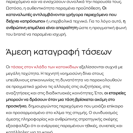
προϊόντα και τις εξελίξεις της
περιεχόμενο και να ενισχύσουν συνολικά την παρουσία τους.
Ωστόσο, η αυθεντικότητα παραμένει προϋπόθεση.
Οι
αγοράς.
καταναλωτές αντιλαμβάνονται γρήγορα περιεχόμενο που
δείχνει «απρόσωπο»
ή υπερβολικά τεχνικό. Για το λόγο αυτό,
η
Για να εγγραφείτε, απλώς εισάγετε τη διεύθυνση email σας
ανθρώπινη επιμέλεια είναι απαραίτητη
ώστε η πραγματική φωνή
στον ιστότοπό μας ή κάντε κλικ στο κουμπί εγγραφής
του brand να παραμένει ισχυρή.
παρακάτω. Μην ανησυχείτε, σεβόμαστε την ιδιωτικότητά σας
και δεν θα σας στείλουμε ανεπιθύμητα μηνύματα. Οι
πληροφορίες σας είναι ασφαλείς μαζί μας.
Άμεση καταγραφή τάσεων
Οι
τάσεις στον κλάδο των κατοικίδιων
εξελίσσονται συχνά με
μεγάλη ταχύτητα. Η τεχνητή νοημοσύνη δίνει στους
υπεύθυνους επικοινωνίας τη δυνατότητα να παρακολουθούν
σε πραγματικό χρόνο τις αλλαγές στις συζητήσεις, στις
ΕΓΓΡΑΦΉ!
αναζητήσεις και στις διαδικτυακές κοινότητες. Έτσι,
οι εταιρείες
μπορούν να δράσουν όταν μια τάση βρίσκεται ακόμη στο
Διάβασα και αποδέχομαι την
Πολιτική Απορρήτου
.
προσκήνιο
, δημιουργώντας περιεχόμενο που μοιάζει επίκαιρο
και προσαρμοσμένο στο κλίμα της στιγμής. Ο συνδυασμός
άμεσης πληροφορίας και ανθρώπινης στρατηγικής σκέψης
εξασφαλίζει ότι οι ενέργειες παραμένουν ηθικές, συνεπείς και
κατάλληλες για το κοινό.