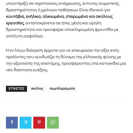
υποστήριξη σε περιπτώσεις ανάρρωσης, έντονης σωματικής
στον ιστότοπό μας ή κάντε κλικ στο κουμπί εγγραφής
παρακάτω. Μην ανησυχείτε, σεβόμαστε την ιδιωτικότητά σας
δραστηριότητας ή χρόνιων παθήσεων. Είναι ιδανικό για
και δεν θα σας στείλουμε ανεπιθύμητα μηνύματα. Οι
κουτάβια, ενήλικα, ηλικιωμένα, στειρωμένα και σκύλους
πληροφορίες σας είναι ασφαλείς μαζί μας.
εργασίας
, ανταποκρίνεται σε ήπια, μέση και υψηλή
δραστηριότητα και προσφέρει ολοκληρωμένη φροντίδα με
απόλυτη ασφάλεια.
Η εν λόγω διάκριση έρχεται για να επικυρώσει την αξία ενός
προϊόντος που συνδυάζει τη δύναμη της ελληνικής φύσης με
ΕΓΓΡΑΦΉ!
την αξιοπιστία της επιστήμης, προσφέροντας στα κατοικίδια μια
νέα διάσταση ευεξίας.
Διάβασα και αποδέχομαι την
Πολιτική Απορρήτου
.
ΕΤΙΚΈΤΕΣ
σκύλος
συμπληρώματα