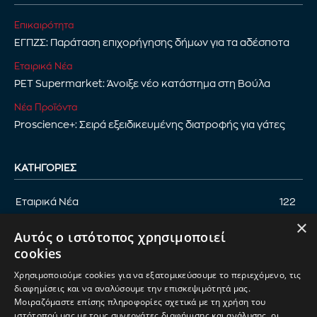
Επικαιρότητα
ΕΓΠΖΣ: Παράταση επιχορήγησης δήμων για τα αδέσποτα
Εταιρικά Νέα
PET Supermarket: Άνοιξε νέο κατάστημα στη Βούλα
Νέα Προϊόντα
Proscience+: Σειρά εξειδικευμένης διατροφής για γάτες
ΚΑΤΗΓΟΡΊΕΣ
Εταιρικά Νέα
122
×
Επικαιρότητα
122
Αυτός ο ιστότοπος χρησιμοποιεί
Αφιέρωμα
94
cookies
Εκδηλώσεις
89
Χρησιμοποιούμε cookies για να εξατομικεύσουμε το περιεχόμενο, τις
Νέα Προϊόντα
82
διαφημίσεις και να αναλύσουμε την επισκεψιμότητά μας.
Μοιραζόμαστε επίσης πληροφορίες σχετικά με τη χρήση του
Παρουσίαση προϊόντων
82
ιστότοπού μας με τους συνεργάτες διαφήμισης και ανάλυσης, οι