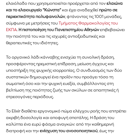
ελαιόλαδο που χρησιμοποιείται προέρχεται από τον
ελαιώνα
και το ελαιουργείο “Κώνστα”
και έχει αναδειχθεί
πρώτο σε
περιεκτικότητα πολυφαινολών
, φτάνοντας τις 1001 μονάδες,
σύμφωνα με μετρήσεις του
Τμήματος Φαρμακολογίας του
ΕΚΠΑ
.
Η πιστοποίηση του Πανεπιστημίου Αθηνών
επιβεβαιώνει
την ποιότητά του και τις ισχυρές αντιοξειδωτικές και
θεραπευτικές του ιδιότητες.
Το οργανικό λάδι κάνναβης ενισχύει τη συνολική δράση,
προσφέροντας ηρεμιστική επίδραση, μείωση άγχους και
υποστήριξη της ψυχικής ισορροπίας. Ο συνδυασμός των δύο
Εγγραφείτε στο Newsletter του
συστατικών δημιουργεί ένα προϊόν που προάγει τόσο τη
PetshopMarket.gr και
σωματική όσο και την ψυχική ευεξία, συμβάλλοντας στη
βελτίωση της ποιότητας ζωής των σκύλων σε απαιτητικές ή
ενημερωθείτε πρώτοι για τα νέα
στρεσογόνες περιόδους.
προϊόντα και τις εξελίξεις της
Το Elixir διαθέτει εργονομικό πώμα ελέγχου ροής που επιτρέπει
αγοράς.
ακριβή δοσολογία και αποφυγή σπατάλης. Η δράση του
καλύπτει ένα ευρύ φάσμα αναγκών: από την καθημερινή
διατροφή και την
ενίσχυση του ανοσοποιητικού
, έως την
Για να εγγραφείτε, απλώς εισάγετε τη διεύθυνση email σας