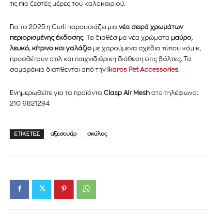
τις πιο ζεστές μέρες του καλοκαιριού.
Εγγραφείτε στο Newsletter του
PetshopMarket.gr και
Για το 2025 η
Curli
παρουσιάζει μια
νέα σειρά χρωμάτων
περιορισμένης έκδοσης
. Τα διαθέσιμα νέα χρώματα
μαύρο,
ενημερωθείτε πρώτοι για τα νέα
λευκό, κίτρινο και γαλάζιο
με χαρούμενα σχέδια τύπου κόμικ,
προσθέτουν στιλ και παιχνιδιάρικη διάθεση στις βόλτες. Τα
προϊόντα και τις εξελίξεις της
σαμαράκια διατίθενται από την
Ikaros Pet Accessories
.
αγοράς.
Ενημερωθείτε για τα προϊόντα
Clasp Air Mesh
στο τηλέφωνο:
210 6821294
Για να εγγραφείτε, απλώς εισάγετε τη διεύθυνση email σας
στον ιστότοπό μας ή κάντε κλικ στο κουμπί εγγραφής
παρακάτω. Μην ανησυχείτε, σεβόμαστε την ιδιωτικότητά σας
και δεν θα σας στείλουμε ανεπιθύμητα μηνύματα. Οι
ΕΤΙΚΈΤΕΣ
αξεσουάρ
σκύλος
πληροφορίες σας είναι ασφαλείς μαζί μας.
ΕΓΓΡΑΦΉ!