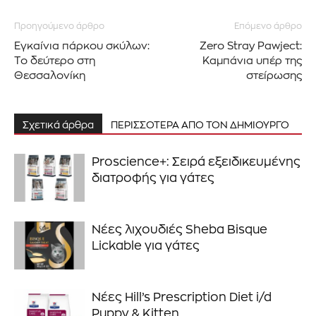
Διάβασα και αποδέχομαι την
Πολιτική Απορρήτου
.
Προηγούμενο άρθρο
Επόμενο άρθρο
Εγκαίνια πάρκου σκύλων:
Zero Stray Pawject:
Το δεύτερο στη
Καμπάνια υπέρ της
Θεσσαλονίκη
στείρωσης
Σχετικά άρθρα
ΠΕΡΙΣΣΟΤΕΡΑ ΑΠΟ ΤΟΝ ΔΗΜΙΟΥΡΓΟ
Proscience+: Σειρά εξειδικευμένης
διατροφής για γάτες
Νέες λιχουδιές Sheba Bisque
Lickable για γάτες
Νέες Hill’s Prescription Diet i/d
Puppy & Kitten