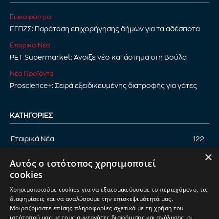
Επικαιρότητα
ΕΓΠΖΣ: Παράταση επιχορήγησης δήμων για τα αδέσποτα
Εταιρικά Νέα
PET Supermarket: Άνοιξε νέο κατάστημα στη Βούλα
Νέα Προϊόντα
Proscience+: Σειρά εξειδικευμένης διατροφής για γάτες
ΚΑΤΗΓΟΡΊΕΣ
Εταιρικά Νέα
122
×
Επικαιρότητα
122
Αυτός ο ιστότοπος χρησιμοποιεί
Αφιέρωμα
94
cookies
Εκδηλώσεις
89
Χρησιμοποιούμε cookies για να εξατομικεύσουμε το περιεχόμενο, τις
Νέα Προϊόντα
82
διαφημίσεις και να αναλύσουμε την επισκεψιμότητά μας.
Μοιραζόμαστε επίσης πληροφορίες σχετικά με τη χρήση του
Παρουσίαση προϊόντων
82
ιστότοπού μας με τους συνεργάτες διαφήμισης και ανάλυσης, οι