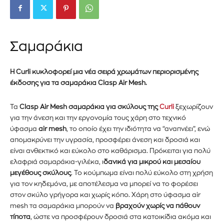
Σαμαράκια
H Curli
κυκλοφορεί μια νέα σειρά χρωμάτων περιορισμένης
έκδοσης για τα σαμαράκια
Clasp Air Mesh.
Τα
Clasp Air Mesh
σαμαράκια για σκύλους της
Curli
ξεχωρίζουν
για την άνεση και την εργονομία τους χάρη στο τεχνικό
ύφασμα
air
mesh
,
το οποίο έχει την ιδιότητα να “αναπνέει”, ενώ
απομακρύνει την υγρασία, προσφέρει άνεση και δροσιά και
είναι ανθεκτικό και εύκολο στο καθάρισμα.
Πρόκειται για πολύ
ελαφριά σαμαράκια-γιλέκα, ι
δανικά για μικρού και μεσαίου
μεγέθους σκύλους
. Το κούμπωμ
α
είναι πολύ εύκολο στη χρήση
για τον κηδεμόνα, με αποτέλεσμα να μπορεί να το φορέσει
στον σκύλο γρήγορα και χωρίς κόπο. Χάρη στο ύφασμα air
mesh τα σαμαράκια μπορούν να
βραχούν χωρίς να πάθουν
τίποτα
, ώστε να προσφέρουν δροσιά στα κατοικίδια ακόμα και