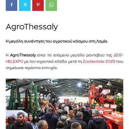
AgroThessaly
Η μεγάλη συνάντηση του αγροτικού κόσμου στη Λαμία.
Η
Agro
Thessaly
είναι το επόμενο μεγάλο ραντεβού της
ΔΕΘ-
HELEXPO
με τον αγροτικό κλάδο μ
ετά τη
Zootechnia 2025
που
σημείωσε τεράστια επιτυχία.