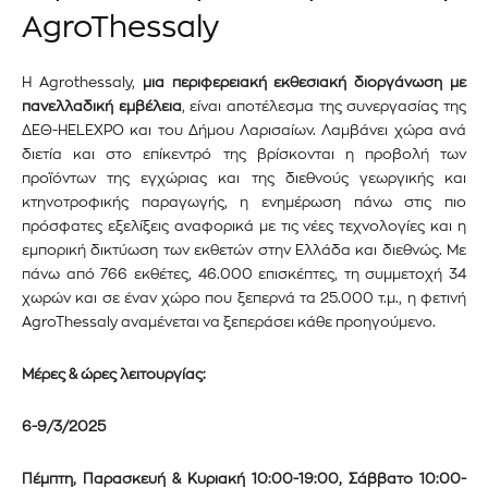
PetshopMarket.gr και
AgroThessaly
ενημερωθείτε πρώτοι για τα νέα
Η Agrothessaly,
μια περιφερειακή εκθεσιακή
δι
οργάνωση με
προϊόντα και τις εξελίξεις της
πανελλαδική εμβέλεια
, είναι αποτέλεσμα της συνεργασίας της
αγοράς.
ΔΕΘ-HELEXPO και του Δήμου Λαρισαίων. Λαμβάνει χώρα ανά
διετία και στο επίκεντρό της βρίσκονται η προβολή των
προϊόντων της εγχώριας και της διεθνούς γεωργικής και
Για να εγγραφείτε, απλώς εισάγετε τη διεύθυνση email σας
στον ιστότοπό μας ή κάντε κλικ στο κουμπί εγγραφής
κτηνοτροφικής παραγωγής, η ενημέρωση πάνω στις πιο
παρακάτω. Μην ανησυχείτε, σεβόμαστε την ιδιωτικότητά σας
πρόσφατες εξελίξεις αναφορικά με τις νέες τεχνολογίες και η
και δεν θα σας στείλουμε ανεπιθύμητα μηνύματα. Οι
εμπορική δικτύωση των εκθετών στην Ελλάδα και διεθνώς. Με
πληροφορίες σας είναι ασφαλείς μαζί μας.
πάνω από
766
εκθέτες, 46.000 επισκέπτες, τη συμμετοχή 34
χωρών και σε έναν χώρο που ξεπερνά τα 25.000 τ.μ., η φετινή
AgroThessaly
αναμένεται να ξεπεράσει κάθε προηγούμενο.
Μέρες & ώρες λειτουργίας:
ΕΓΓΡΑΦΉ!
6-9/3/2025
Διάβασα και αποδέχομαι την
Πολιτική Απορρήτου
.
Πέμπτη, Παρασκευή & Κυριακή 10:00-19:00, Σάββατο 10:00-