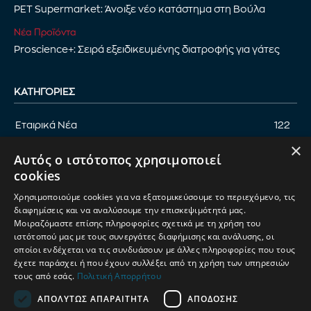
PET Supermarket: Άνοιξε νέο κατάστημα στη Βούλα
Νέα Προϊόντα
Proscience+: Σειρά εξειδικευμένης διατροφής για γάτες
ΚΑΤΗΓΟΡΊΕΣ
Εταιρικά Νέα
122
×
Επικαιρότητα
122
Αυτός ο ιστότοπος χρησιμοποιεί
Αφιέρωμα
94
cookies
Εκδηλώσεις
89
Χρησιμοποιούμε cookies για να εξατομικεύσουμε το περιεχόμενο, τις
Νέα Προϊόντα
82
διαφημίσεις και να αναλύσουμε την επισκεψιμότητά μας.
Μοιραζόμαστε επίσης πληροφορίες σχετικά με τη χρήση του
Παρουσίαση προϊόντων
82
ιστότοπού μας με τους συνεργάτες διαφήμισης και ανάλυσης, οι
οποίοι ενδέχεται να τις συνδυάσουν με άλλες πληροφορίες που τους
Έρευνα
71
έχετε παράσχει ή που έχουν συλλέξει από τη χρήση των υπηρεσιών
τους από εσάς.
Πολιτική Απορρήτου
ΑΠΟΛΎΤΩΣ ΑΠΑΡΑΊΤΗΤΑ
ΑΠΌΔΟΣΗΣ