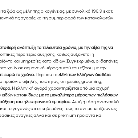
τα ζώα ως μέλη της οικογένειας, με συνολικά 196,9 εκατ.
μαντικά τις αγορές και τη συμπεριφορά των καταναλωτών.
ταθερή ανάπτυξη τα τελευταία χρόνια, με την αξία της να
οπτικές περαιτέρω αύξησης, καθώς αυξάνεται η
ϊόντα και υπηρεσίες κατοικίδιων. Συγκεκριμένα, οι δαπάνες
στοιχούν σε σημαντικό μέρος αυτού του τζίρου, με την
τ. ευρώ το χρόνο
. Περίπου το
43% των Ελλήνων διαθέτει
για προϊόντα υψηλής ποιότητας, υπηρεσίες grooming,
θερά. Η ελληνική αγορά χαρακτηρίζεται από μια ισχυρή
 ειδών κατοικίδιων,
με το μεγαλύτερο μέρος των πωλήσεων
ν αύξηση του ηλεκτρονικού εμπορίου
. Αυτή η τάση αντανακλά
αι το γεγονός ότι οι κηδεμόνες τους τα αντιμετωπίζουν ως
 βασικές ανάγκες αλλά και σε premium προϊόντα και