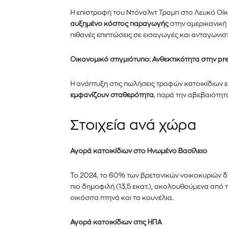
κάντε κλικ στο κουμπί εγγραφής παρα
Η επιστροφή του Ντόναλντ Τραμπ στο Λευκό Ο
ιδιωτικότητά σας και δεν θα σας στεί
αυξημένο κόστος παραγωγής
στην αμερικανική
σας είναι ασφαλείς μαζί μας.
πιθανές επιπτώσεις σε εισαγωγές και ανταγωνισ
Οικονομικό στιγμιότυπο: Ανθεκτικότητα στην p
Η ανάπτυξη στις πωλήσεις τροφών κατοικίδιων 
εμφανίζουν σταθερότητα
, παρά την αβεβαιότητα
Στοιχεία ανά χώρα
Αγορά κατοικίδιων στο Ηνωμένο Βασίλειο
Το 2024, το 60% των βρετανικών νοικοκυριών δι
πιο δημοφιλή (13,5 εκατ.), ακολουθούμενα από τι
οικόσιτα πτηνά και τα κουνέλια.
Αγορά κατοικίδιων στις ΗΠΑ