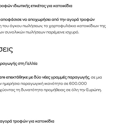
οφών ιδιωτικής ετικέτας για κατοικίδια
αποφάσισε να αποχωρήσει από την αγορά τροφών
 του όγκου πωλήσεων, το χαρτοφυλάκιο κατοικίδιων της
των συνολικών πωλήσεων παρέμεινε ισχυρό.
σεις
παραγωγής στη Γαλλία
are επεκτάθηκε με δύο νέες γραμμές παραγωγής
, σε μια
er του
την ημερήσια παραγωγική ικανότητα σε 600.000
σχύοντας τη δυνατότητα προμήθειας σε όλη την Ευρώπη.
νημερωθείτε
α και τις
αγορά τροφών για κατοικίδια
διεύθυνση email σας στον ιστότοπό μας ή