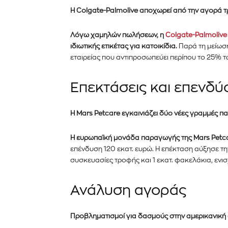
Η Colgate-Palmolive αποχωρεί από την αγορά τρ
Λόγω χαμηλών πωλήσεων, η
Colgate-Palmolive
ιδιωτικής ετικέτας για κατοικίδια.
Παρά τη μείωση
εταιρείας που αντιπροσωπεύει περίπου το 25% 
Επεκτάσεις και επενδύ
Η Mars Petcare εγκαινιάζει δύο νέες γραμμές 
Η ευρωπαϊκή μονάδα παραγωγής της Mars Petc
Εγγραφείτε στο Newslett
επένδυση 120 εκατ. ευρώ. Η επέκταση αύξησε 
συσκευασίες τροφής και 1 εκατ. φακελάκια, ενι
PetshopMarket.gr και ε
πρώτοι για τα νέα προϊόντ
Ανάλυση αγοράς
εξελίξεις της αγοράς.
Προβληματισμοί για δασμούς στην αμερικανική 
Για να εγγραφείτε, απλώς εισάγετε τη 