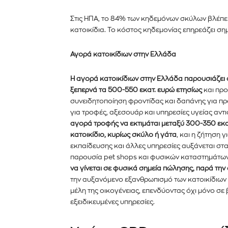
Στις ΗΠΑ, το 84% των κηδεμόνων σκύλων βλέπει 
κατοικίδια. Το κόστος κηδεμονίας επηρεάζει ση
Αγορά κατοικίδιων στην Ελλάδα
Η αγορά κατοικίδιων στην Ελλάδα παρουσιάζει σ
ξεπερνά τα 500-550 εκατ. ευρώ ετησίως
και προ
συνειδητοποίηση φροντίδας και δαπάνης για προ
για τροφές, αξεσουάρ και υπηρεσίες υγείας αντι
αγορά τροφής να εκτιμάται μεταξύ 300-350 εκα
κατοικίδιο, κυρίως σκύλο ή γάτα
, και η ζήτηση 
εκπαίδευσης και άλλες υπηρεσίες αυξάνεται στα
παρουσία pet shops και φυσικών καταστημάτων
να γίνεται σε φυσικά σημεία πώλησης, παρά τη
την αυξανόμενο εξανθρωπισμό των κατοικίδιων κ
μέλη της οικογένειας, επενδύοντας όχι μόνο σε
εξειδικευμένες υπηρεσίες.