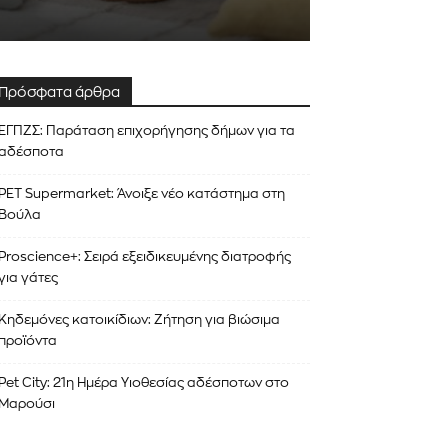
Πρόσφατα άρθρα
ΕΓΠΖΣ: Παράταση επιχορήγησης δήμων για τα
αδέσποτα
PET Supermarket: Άνοιξε νέο κατάστημα στη
Βούλα
Proscience+: Σειρά εξειδικευμένης διατροφής
για γάτες
Κηδεμόνες κατοικίδιων: Ζήτηση για βιώσιμα
προϊόντα
Pet City: 21η Ημέρα Υιοθεσίας αδέσποτων στο
Μαρούσι