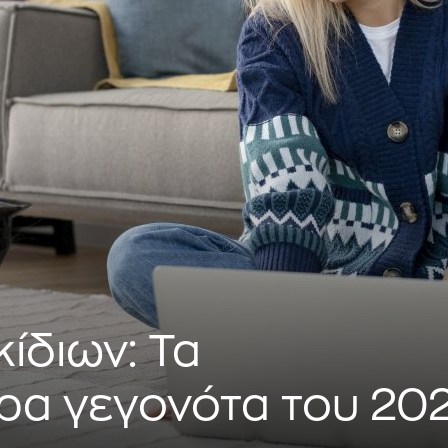
ίδιων: Τα
ρα γεγονότα του 20