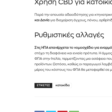
Χρήση CBD για κατοικί
Παρά την απουσία αδειοδότησης για κτηνιατρικ
και Δανία
για διαχείριση άγχους, πόνου, αρθρίτ
Ρυθμιστικές αλλαγές
Στις ΗΠΑ επανέρχεται το νομοσχέδιο για εναρμό
στόχο τη διαφάνεια και ενιαία πρότυπα. Η άμμο
ΦΠΑ στην Ιταλία, τερματίζοντας μια ασάφεια 
προϊόντων. Ωστόσο, καθώς οι παραγωγοί λαμβάν
μέρος του κόστους του ΦΠΑ θα μεταφερθεί σε 
ΕΤΙΚΈΤΕΣ
κατοικίδια