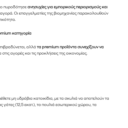
κάτω. Μην ανησυχείτε, σεβόμαστε την
Διάβασα και 
ίκο πυροδότησε
ανησυχίες για εμπορικούς περιορισμούς και
λουμε ανεπιθύμητα μηνύματα. Οι πληροφορίες
 αγορά. Οι επαγγελματίες της βιομηχανίας παρακολουθούν
τικότητα.
remium κατηγορία
επιβραδύνεται, αλλά
τα premium προϊόντα συνεχίζουν να
 στις αγορές και τις προκλήσεις της οικονομίας.
έθετε μη υδρόβια κατοικίδια, με τα σκυλιά να αποτελούν τα
ς γάτες (12,5 εκατ.), τα πουλιά εσωτερικού χώρου, τα